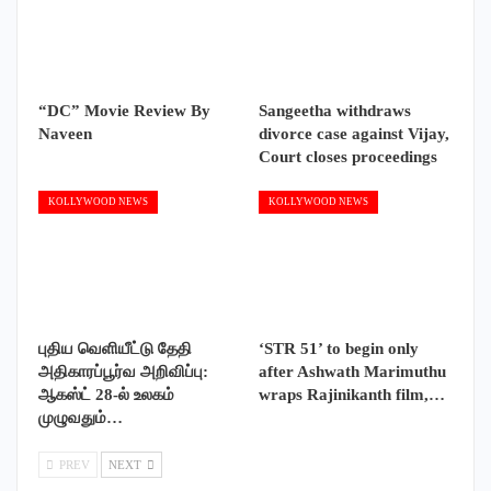
“DC” Movie Review By
Sangeetha withdraws
Naveen
divorce case against Vijay,
Court closes proceedings
KOLLYWOOD NEWS
KOLLYWOOD NEWS
புதிய வெளியீட்டு தேதி
‘STR 51’ to begin only
அதிகாரப்பூர்வ அறிவிப்பு:
after Ashwath Marimuthu
ஆகஸ்ட் 28-ல் உலகம்
wraps Rajinikanth film,…
முழுவதும்…
PREV
NEXT