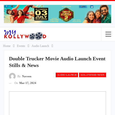
Home
Events
Audio Launch
Double Trucker Movie Audio Launch Event
Stills & News
AUDIO LAUNCH
KOLLYWOOD NEWS
By
Naveen
On
Mar 17, 2024