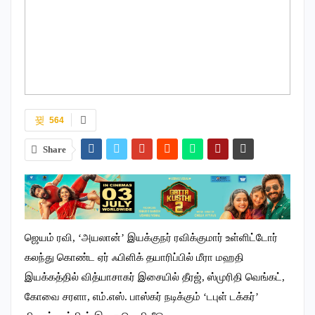
564
Share
ஜெயம் ரவி, ‘அயலான்’ இயக்குநர் ரவிக்குமார் உள்ளிட்டோர்
கலந்து கொண்ட ஏர் ஃபிளிக் தயாரிப்பில் மீரா மஹதி
இயக்கத்தில் வித்யாசாகர் இசையில் தீரஜ், ஸ்முரிதி வெங்கட்,
கோவை சரளா, எம்.எஸ். பாஸ்கர் நடிக்கும் ‘டபுள் டக்கர்’