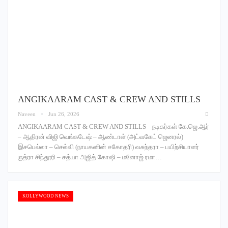
ANGIKAARAM CAST & CREW AND STILLS
Naveen
Jun 26, 2026
ANGIKAARAM CAST & CREW AND STILLS நடிகர்கள் கே.ஜெ.ஆர்
– ஆதிரன் விஜி வெங்கடேஷ் – ஆண்டாள் (அட்வகேட் ஜெனரல்)
இசபெல்லா – செல்வி (நாயகனின் சகோதரி) வசுந்தரா – பயிற்சியாளர்
ருத்ரா சிந்தூரி – சத்யா அஜித் கோஷி – மனோஜ் ரமா…
KOLLYWOOD NEWS