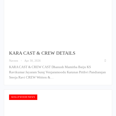
KARA CAST & CREW DETAILS
Naveen
Apr 30, 2026
KARA CAST & CREW CAST Dhanush Mamitha Baiju KS
Ravikumar Jayaram Suraj Venjaramoodu Karunas Prithvi Pandiarajan
Sreeja Ravi CREW Written &…
KOLLYWOOD NEWS