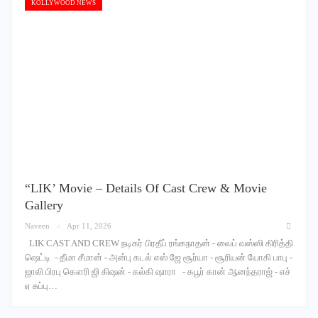
KOLLYWOOD NEWS
“LIK’ Movie – Details Of Cast Crew & Movie
Gallery
Naveen
Apr 11, 2026
LIK CAST AND CREW நடிகர் பிரதீப் ரங்கநாதன் - வைப் வஸ்ஸி கிரித்தி
ஷெட்டி - தீமா சீமான் - அன்பு கடல் எஸ் ஜே சூர்யா - சூரியன் யோகி பாபு -
ஜாலி பிரபு கௌரி ஜி கிஷன் - கல்கி ஷாரா - கபூர் கான் ஆனந்தராஜ் - எச்
ஏ சுப்பு…