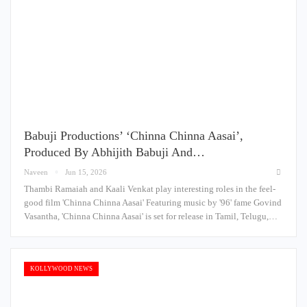
Babuji Productions’ ‘Chinna Chinna Aasai’,
Produced By Abhijith Babuji And…
Naveen
Jun 15, 2026
Thambi Ramaiah and Kaali Venkat play interesting roles in the feel-
good film 'Chinna Chinna Aasai' Featuring music by '96' fame Govind
Vasantha, 'Chinna Chinna Aasai' is set for release in Tamil, Telugu,…
KOLLYWOOD NEWS