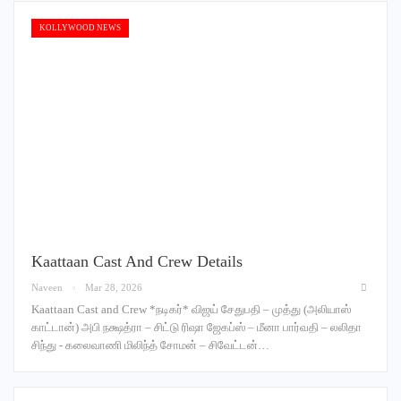
KOLLYWOOD NEWS
Kaattaan Cast And Crew Details
Naveen
Mar 28, 2026
Kaattaan Cast and Crew *நடிகர்* விஜய் சேதுபதி – முத்து (அலியாஸ்
காட்டான்) அபி நக்ஷத்ரா – சிட்டு ரிஷா ஜேகப்ஸ் – மீனா பார்வதி – லலிதா
சிந்து - கலைவாணி மிலிந்த் சோமன் – சிவேட்டன்…