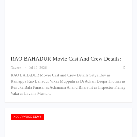
RAO BAHADUR Movie Cast And Crew Details:
Naveen
Jul 10, 2026
RAO BAHADUR Movie Cast and Crew Details Satya Dev as
Ramappa Rao Bahadur Vikas Muppala as Dr Achari Deepa Thomas as
Renuka Bala Parasar as Achamma Anand Bharathi as Inspector Pranay
Vaka as Lavana Master…
KOLLYWOOD NEWS