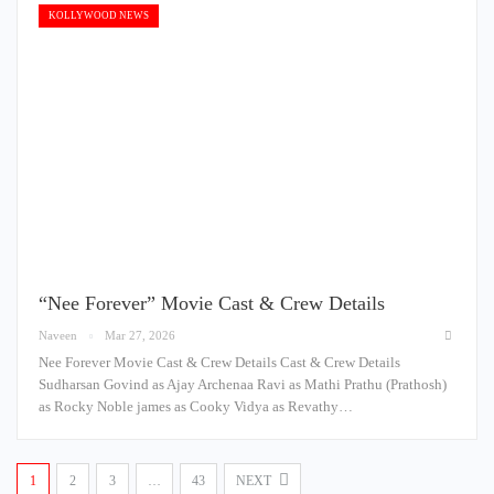
KOLLYWOOD NEWS
“Nee Forever” Movie Cast & Crew Details
Naveen
Mar 27, 2026
Nee Forever Movie Cast & Crew Details Cast & Crew Details
Sudharsan Govind as Ajay Archenaa Ravi as Mathi Prathu (Prathosh)
as Rocky Noble james as Cooky Vidya as Revathy…
1
2
3
…
43
NEXT