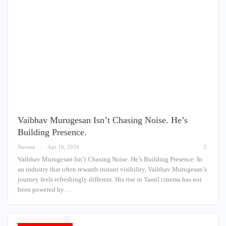
Vaibhav Murugesan Isn’t Chasing Noise. He’s
Building Presence.
Naveen
Apr 16, 2026
Vaibhav Murugesan Isn’t Chasing Noise. He’s Building Presence. In
an industry that often rewards instant visibility, Vaibhav Murugesan’s
journey feels refreshingly different. His rise in Tamil cinema has not
been powered by…