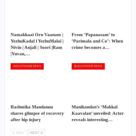
Namakkaai Oru Vaanam |
From ‘Papanasam’ to
YezhuKadal l YezhuMalai |
‘Parimala and Co’: When
Nivin | Anjali | Soori |Ram
crime becomes a…
|Yuvan,…
KOLLYWOOD NEWS
KOLLYWOOD NEWS
Rashmika Mandanna
Manikandan’s ‘Makkal
shares glimpse of recovery
Kaavalan’ unveiled: Actor
after hip injury
reveals interesting…
PREV
NEXT