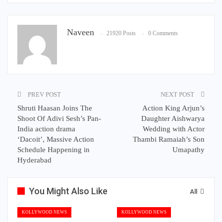
Naveen
21920 Posts
0 Comments
PREV POST
NEXT POST
Shruti Haasan Joins The
Action King Arjun’s
Shoot Of Adivi Sesh’s Pan-
Daughter Aishwarya
India action drama
Wedding with Actor
‘Dacoit’, Massive Action
Thambi Ramaiah’s Son
Schedule Happening in
Umapathy
Hyderabad
You Might Also Like
All
KOLLYWOOD NEWS
KOLLYWOOD NEWS