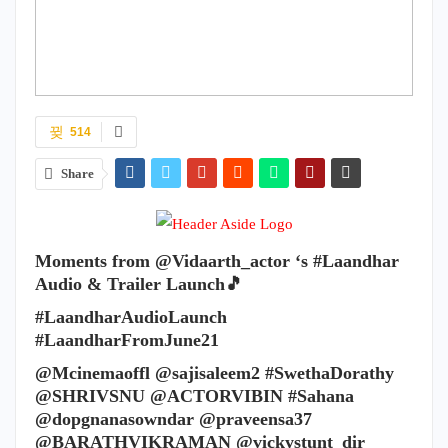
514
Share
Moments from @Vidaarth_actor ‘s #Laandhar
Audio & Trailer Launch🎵
#LaandharAudioLaunch
#LaandharFromJune21
@Mcinemaoffl @sajisaleem2 #SwethaDorathy
@SHRIVSNU @ACTORVIBIN #Sahana
@dopgnanasowndar @praveensa37
@BARATHVIKRAMAN @vickystunt_dir