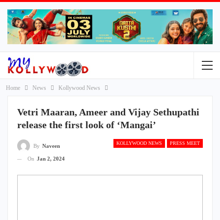
Home
News
Kollywood News
Vetri Maaran, Ameer and Vijay Sethupathi
release the first look of ‘Mangai’
KOLLYWOOD NEWS
PRESS MEET
By
Naveen
On
Jan 2, 2024