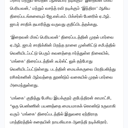
அசார் மற்றும் மைதீன் ஆகியோர் நடிக்கும் ‘இறைவன் மிகப்
பெரியவன்,’ மற்றும் வசந்த் ரவி நடிக்கும் ‘இந்திரா’ ஆகிய
திரைப்படங்களையும் ஜே.எஸ்.எம். பிக்சர்ஸ் பேனரில் ஏ.ஆர்.
ஜாபர் சாதிக் தயாரித்து வருவது குறிப்பிடத்தக்கது.
‘இறைவன் மிகப் பெரியவன்’ திரைப்படத்தின் முதல் பார்வை
ஏ.ஆர். ஜாபர் சாதிக்கின் பிறந்த நாளை முன்னிட்டு சமீபத்தில்
வெளியிடப்பட்டு பெரும் கவனத்தை ஈர்த்துள்ள நிலையில்,
‘மங்கை’ திரைப்படத்தின் ஃபர்ஸ்ட் லுக் தற்போது
வெளியிடப்பட்டுள்ளது. படத்தின் மையக்கருவை பிரதிபலித்து
ரசிகர்களின் ஆர்வத்தை தூண்டும் வகையில் முதல் பார்வை
அமைந்துள்ளது.
‘மங்கை’ குறித்து பேசிய இயக்குநர் குபேந்திரன் காமாட்சி,
“ஒரு பெண்ணின் பயணத்தை மையமாகக் கொண்டு உருவாகி
வரும் ‘மங்கை’ திரைப்படத்தில் இதுவரை ஏற்றிராத
பாத்திரத்தில் கதையின் நாயகியாக ஆனந்தி நடிக்கிறார்.