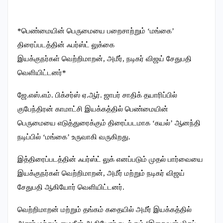
*பெண்மையின் பெருமையை பறைசாற்றும் ‘மங்கை’
திரைப்படத்தின் ஃபர்ஸ்ட் லுக்கை
இயக்குநர்கள் வெற்றிமாறன், அமீர், நடிகர் விஜய் சேதுபதி
வெளியிட்டனர்*
ஜே.எஸ்.எம். பிக்சர்ஸ் ஏ.ஆர். ஜாபர் சாதிக் தயாரிப்பில்
குபேந்திரன் காமாட்சி இயக்கத்தில் பெண்மையின்
பெருமையை எடுத்துரைக்கும் திரைப்படமாக ‘கயல்’ ஆனந்தி
நடிப்பில் ‘மங்கை’ உருவாகி வருகிறது.
இத்திரைப்படத்தின் ஃபர்ஸ்ட் லுக் எனப்படும் முதல் பார்வையை
இயக்குநர்கள் வெற்றிமாறன், அமீர் மற்றும் நடிகர் விஜய்
சேதுபதி ஆகியோர் வெளியிட்டனர்.
வெற்றிமாறன் மற்றும் தங்கம் கதையில் அமீர் இயக்கத்தில்