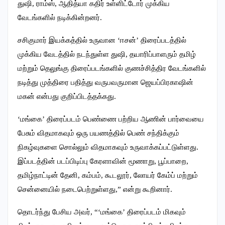
துஷி, ராம்ஸ், ஆதித்யா கதிர் உள்ளிட்டோர் முக்கிய
வேடங்களில் நடிக்கின்றனர்.
சசிகுமார் இயக்கத்தில் உருவான ‘ஈசன்’ திரைப்படத்தில்
முக்கிய வேடத்தில் நடந்துள்ள துஷி, தயாரிப்பாளரும் தமிழ்
மற்றும் தெலுங்கு திரைப்படங்களில் குணச்சித்திர வேடங்களில்
நடித்து முத்திரை பதித்து வருபவருமான ஜெயப்பிரகாஷின்
மகன் என்பது குறிப்பிடத்தக்கது.
‘மங்கை’ திரைப்படம் பெண்ணை பற்றிய ஆணின் பார்வையை
பேசும் விதமாகவும் ஒரு பயணத்தில் பெண் சந்திக்கும்
நிகழ்வுகளை சொல்லும் விதமாகவும் உருவாக்கப்பட்டுள்ளது.
இப்படத்தின் படப்பிடிப்பு கேரளாவின் மூணாறு, பூப்பாறை,
தமிழ்நாட்டின் தேனி, கம்பம், கூடலூர், லோயர் கேம்ப் மற்றும்
சென்னையில் நடைபெற்றுள்ளது,” என்று கூறினார்.
தொடர்ந்து பேசிய அவர், “‘மங்கை’ திரைப்படம் மிகவும்