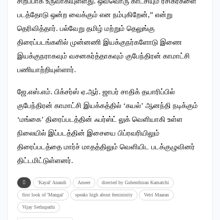
சிறப்பாக உருவாகியுள்ளது. ஒவ்வொரு காட்சியும் ரசிகர்களை
படத்தோடு ஒன்ற வைக்கும் என நம்புகிறேன்,” என்று
தெரிவித்தார். பல்வேறு தமிழ் மற்றும் தெலுங்கு
திரைப்படங்களில் முன்னணி இயக்குநர்களோடு இணை
இயக்குநராகவும் வசனகர்த்தாகவும் குபேந்திரன் காமாட்சி
பணியாற்றியுள்ளார்.
ஜே.எஸ்.எம். பிக்சர்ஸ் ஏ.ஆர். ஜாபர் சாதிக் தயாரிப்பில்
குபேந்திரன் காமாட்சி இயக்கத்தில் ‘கயல்’ ஆனந்தி நடிக்கும்
‘மங்கை’ திரைப்படத்தின் ஃபர்ஸ்ட் லுக் வெளியாகி உள்ள
நிலையில் இப்படத்தின் இசையை பிப்ரவரியிலும்
திரைப்படத்தை மார்ச் மாதத்திலும் வெளியிட படக்குழுவினர்
திட்டமிட்டுள்ளனர்.
'Kayal' Anandi
Ameer
directed by Gubenthiran Kamatchi
first look of 'Mangai'
speaks high about femininity
Vetri Maaran
Vijay Sethupathi