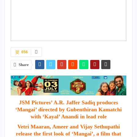
656
Share
JSM Pictures’ A.R. Jaffer Sadiq produces
‘Mangai’ directed by Gubenthiran Kamatchi
with ‘Kayal’ Anandi in lead role
Vetri Maaran, Ameer and Vijay Sethupathi
release the first look of ‘Mangai’, a film that