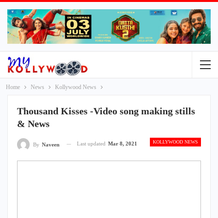
Home
News
Kollywood News
Thousand Kisses -Video song making stills
& News
KOLLYWOOD NEWS
Last updated
Mar 8, 2021
By
Naveen