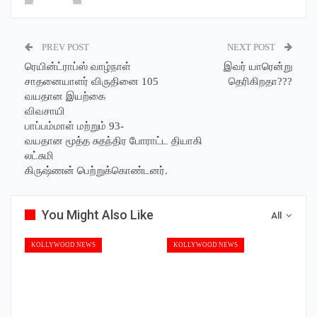
PREV POST
NEXT POST
ரெயின்ட்ராப்ஸ் வாழ்நாள்
இவர் யாரென்று
சாதனையாளர் விருதினை 105
தெரிகிறதா???
வயதான இயற்கை
விவசாயி
பாப்பம்மாள் மற்றும் 93-
வயதான மூத்த சுதந்திர போராட்ட தியாகி
லட்சுமி
கிருஷ்ணன் பெற்றுக்கொண்டனர்.
You Might Also Like
All
KOLLYWOOD NEWS
KOLLYWOOD NEWS