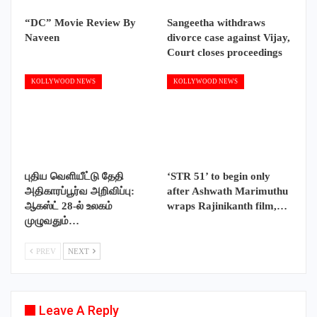
“DC” Movie Review By
Sangeetha withdraws
Naveen
divorce case against Vijay,
Court closes proceedings
KOLLYWOOD NEWS
KOLLYWOOD NEWS
புதிய வெளியீட்டு தேதி
‘STR 51’ to begin only
அதிகாரப்பூர்வ அறிவிப்பு:
after Ashwath Marimuthu
ஆகஸ்ட் 28-ல் உலகம்
wraps Rajinikanth film,…
முழுவதும்…
PREV
NEXT
Leave A Reply