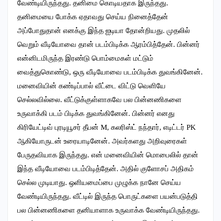
வேண்டியிருந்தது. தனிமை கொடியதாக இருந்தது.
தனிமையை போக்க ஏதாவது செய்ய நினைத்தேன்
அப்போதுதான் எனக்கு இந்த ஐடியா தோன்றியது. முதலில்
வெறும் வீடியோவை தான் படம்பிடிக்க ஆரம்பித்தேன். பின்னர்
என்னிடமிருந்த இரண்டு பொம்மைகள் மட்டும்
வைத்துகொண்டு, ஒரு வீடியோவை படம்பிடிக்க துவங்கினேன்.
மனைவியின் கண்டிப்பால் வீட்டை விட்டு வெளியே
செல்லவில்லை. வீட்டுக்குள்ளாகவே பல பின்னணிகளை
உருவாக்கி படம் பிடிக்க துவங்கினேன். பின்னர் எனது
கிரியேட்டிவ் புரடியூசர் தீபன் M, கலரிஸ்ட் நந்தார், எடிட்டர் PK
ஆகியோருடன் உரையாடினேன். அவர்களது அறிவுரைகள்
பேருதவியாக இருந்தது. என் மனைவியின் மொபைலில் தான்
இந்த வீடியோவை படம்பிடித்தேன். அதில் குளோசப் அதிகம்
செல்ல முடியாது. ஒளியமைப்பை முழுக்க நானே செய்ய
வேண்டியிருந்தது. வீட்டில் இருந்த பொருட்களை பயன்படுத்தி
பல பின்னணிகளை தனியாளாக உருவாக்க வேண்டியிருந்தது.