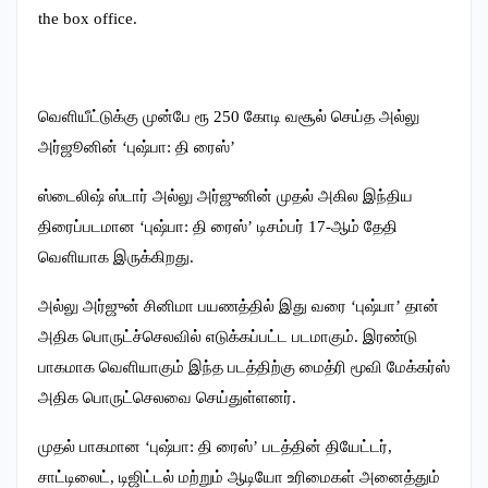
the box office.
வெளியீட்டுக்கு முன்பே ரூ 250 கோடி வசூல் செய்த அல்லு
அர்ஜூனின் ‘புஷ்பா: தி ரைஸ்’
ஸ்டைலிஷ் ஸ்டார் அல்லு அர்ஜுனின் முதல் அகில இந்திய
திரைப்படமான ‘புஷ்பா: தி ரைஸ்’ டிசம்பர் 17-ஆம் தேதி
வெளியாக இருக்கிறது.
அல்லு அர்ஜுன் சினிமா பயணத்தில் இது வரை ‘புஷ்பா’ தான்
அதிக பொருட்ச்செலவில் எடுக்கப்பட்ட படமாகும். இரண்டு
பாகமாக வெளியாகும் இந்த படத்திற்கு மைத்ரி மூவி மேக்கர்ஸ்
அதிக பொருட்செலவை செய்துள்ளனர்.
முதல் பாகமான ‘புஷ்பா: தி ரைஸ்’ படத்தின் தியேட்டர்,
சாட்டிலைட், டிஜிட்டல் மற்றும் ஆடியோ உரிமைகள் அனைத்தும்