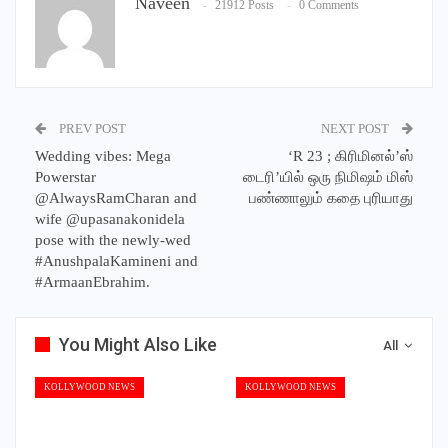
Naveen
21912 Posts
0 Comments
PREV POST
NEXT POST
Wedding vibes: Mega
‘R 23 ; கிரிமினல்’ஸ்
Powerstar
டைரி’யில் ஒரு நிமிஷம் மிஸ்
@AlwaysRamCharan and
பண்ணாலும் கதை புரியாது
wife @upasanakonidela
pose with the newly-wed
#AnushpalaKamineni and
#ArmaanEbrahim.
You Might Also Like
All
KOLLYWOOD NEWS
KOLLYWOOD NEWS