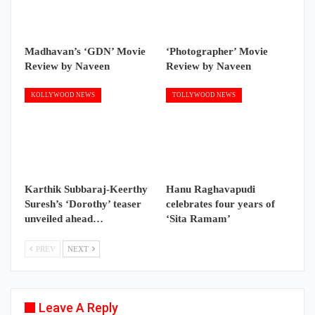
Madhavan’s ‘GDN’ Movie
‘Photographer’ Movie
Review by Naveen
Review by Naveen
KOLLYWOOD NEWS
TOLLYWOOD NEWS
Karthik Subbaraj-Keerthy
Hanu Raghavapudi
Suresh’s ‘Dorothy’ teaser
celebrates four years of
unveiled ahead…
‘Sita Ramam’
PREV
NEXT
Leave A Reply