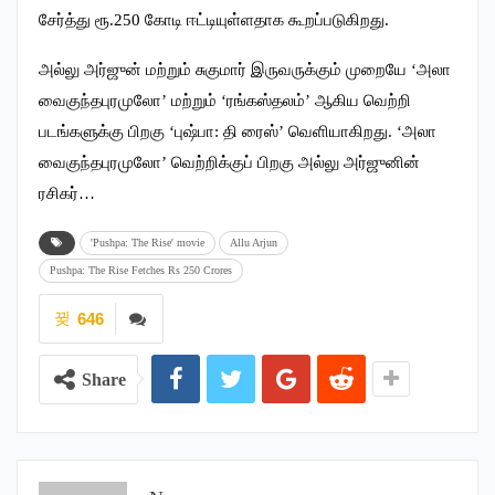
சேர்த்து ரூ.250 கோடி ஈட்டியுள்ளதாக கூறப்படுகிறது.
அல்லு அர்ஜுன் மற்றும் சுகுமார் இருவருக்கும் முறையே ‘அலா
வைகுந்தபுரமுலோ’ மற்றும் ‘ரங்கஸ்தலம்’ ஆகிய வெற்றி
படங்களுக்கு பிறகு ‘புஷ்பா: தி ரைஸ்’ வெளியாகிறது. ‘அலா
வைகுந்தபுரமுலோ’ வெற்றிக்குப் பிறகு அல்லு அர்ஜுனின்
ரசிகர்…
'Pushpa: The Rise' movie
Allu Arjun
Pushpa: The Rise Fetches Rs 250 Crores
646
Share