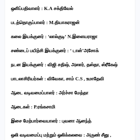
ஒளிப்பதிவாளர்
: K.A
சக்திவேல்
படத்தொகுப்பாளர்
: M.
தியாகராஜன்
கலை
இயக்குனர்
: ‘
லால்குடி
‘ N.
இளையராஜா
சண்டைப்
பயிற்சி
இயக்குனர்
: ‘
டான்
’
அசோக்
நடன
இயக்குனர்
:
விஜி
சதிஷ்
,
அஸார்
,
தஸ்தா
,
ஸ்ரீகேஷ்
பாடலாசிரியர்கள்
:
விவேகா
,
சாம்
C.S
,
உமாதேவி
ஆடை
வடிவமைப்பாளர்
:
அர்ச்சா
மேத்தா
ஆடைகள்
: P.
ரங்கசாமி
இசை மேற்பார்வையாளர் : புவனா ஆனந்த்
ஒலி
வடிவமைப்
பு
மற்றும்
ஒலிக்கலவை
:
அருண்
சீனு
,