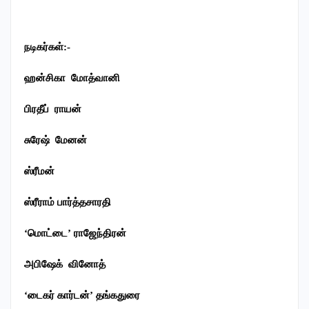
நடிகர்கள்
:-
ஹன்சிகா
மோத்வானி
பிரதீப்
ராயன்
சுரேஷ்
மேனன்
ஸ்ரீமன்
ஸ்ரீராம்
பார்த்தசாரதி
‘
மொட்டை
’
ராஜேந்திரன்
அபிஷேக்
வினோத்
‘டைகர் கார்டன்
’
தங்கதுரை