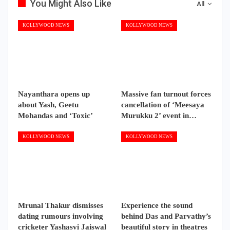
You Might Also Like
All
KOLLYWOOD NEWS
KOLLYWOOD NEWS
Nayanthara opens up
Massive fan turnout forces
about Yash, Geetu
cancellation of ‘Meesaya
Mohandas and ‘Toxic’
Murukku 2’ event in…
KOLLYWOOD NEWS
KOLLYWOOD NEWS
Mrunal Thakur dismisses
Experience the sound
dating rumours involving
behind Das and Parvathy’s
cricketer Yashasvi Jaiswal
beautiful story in theatres