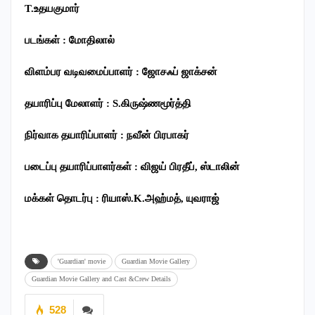
T.
உதயகுமார்
படங்கள்
:
மோதிலால்
விளம்பர
வடிவமைப்பாளர்
:
ஜோசஃப்
ஜாக்சன்
தயாரிப்பு
மேலாளர்
: S.
கிருஷ்ணமூர்த்தி
நிர்வாக
தயாரிப்பாளர்
:
நவீன்
பிரபாகர்
படைப்பு
தயாரிப்பாளர்கள்
:
விஜய்
பிரதீப்
,
ஸ்டாலின்
மக்கள் தொடர்பு : ரியாஸ்.K.அஹ்மத்,
யுவராஜ்
'Guardian' movie
Guardian Movie Gallery
Guardian Movie Gallery and Cast &Crew Details
528