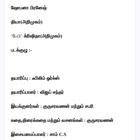
ஷோபனா பிரனேஷ்
தியா(அறிமுகம்)
‘பேபி’
க்ரிஷிதா(அறிமுகம்)
படக்குழு
:-
தயாரிப்பு
:
ஃபிலிம்
ஒர்க்ஸ்
தயாரிப்பாளர்
:
விஜய்
சந்தர்
இயக்குனர்கள்
:
குருசரவணன்
மற்றும்
சபரி
கதை
,
திரைக்கதை
மற்றும்
வசனங்கள்
:
குருசரவணன்
இசையமைப்பாளர்
:
சாம்
C.S