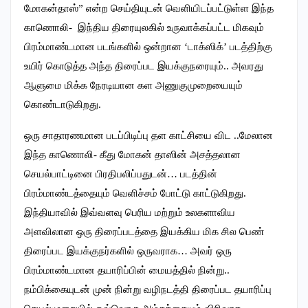
மோகன்தாஸ்” என்ற செய்தியுடன் வெளியிடப்பட்டுள்ள இந்த
காணொலி- இந்திய திரையுலகில் உருவாக்கப்பட்ட மிகவும்
பிரம்மாண்டமான படங்களில் ஒன்றான ‘டாக்ஸிக்’ படத்திற்கு
உயிர் கொடுத்த அந்த திரைப்பட இயக்குநரையும்.. அவரது
ஆளுமை மிக்க நேரடியான கள அணுகுமுறையையும்
கொண்டாடுகிறது.‌
ஒரு சாதாரணமான படப்பிடிப்பு தள காட்சியை விட ..மேலான
இந்த காணொலி- கீது மோகன் தாஸின் அசத்தலான
செயல்பாட்டினை பிரதிபலிப்பதுடன்… படத்தின்
பிரம்மாண்டத்தையும் வெளிச்சம் போட்டு காட்டுகிறது.
இந்தியாவில் இவ்வளவு பெரிய மற்றும் உலகளாவிய
அளவிலான ஒரு திரைப்படத்தை இயக்கிய மிக சில பெண்
திரைப்பட இயக்குநர்களில் ஒருவராக… அவர் ஒரு
பிரம்மாண்டமான தயாரிப்பின் மையத்தில் நின்று..
நம்பிக்கையுடன் முன் நின்று வழிநடத்தி திரைப்பட தயாரிப்பு