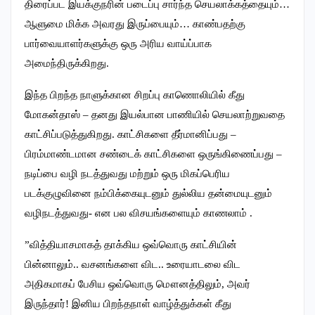
திரைப்பட இயக்குநரின் படைப்பு சார்ந்த செயலாக்கத்தையும்…
ஆளுமை மிக்க அவரது இருப்பையும்… காண்பதற்கு
பார்வையாளர்களுக்கு ஒரு அரிய வாய்ப்பாக
அமைந்திருக்கிறது.
இந்த பிறந்த நாளுக்கான சிறப்பு காணொலியில் கீது
மோகன்தாஸ் – தனது இயல்பான பாணியில் செயலாற்றுவதை
காட்சிப்படுத்துகிறது. காட்சிகளை தீர்மானிப்பது –
பிரம்மாண்டமான சண்டைக் காட்சிகளை ஒருங்கிணைப்பது –
நடிப்பை வழி நடத்துவது மற்றும் ஒரு மிகப்பெரிய
படக்குழுவினை நம்பிக்கையுடனும் துல்லிய தன்மையுடனும்
வழிநடத்துவது- என பல விசயங்களையும் காணலாம் .
”வித்தியாசமாகத் தாக்கிய ஒவ்வொரு காட்சியின்
பின்னாலும்.. வசனங்களை விட.. உரையாடலை விட
அதிகமாகப் பேசிய ஒவ்வொரு மௌனத்திலும், அவர்
இருந்தார்! இனிய பிறந்தநாள் வாழ்த்துக்கள் கீது