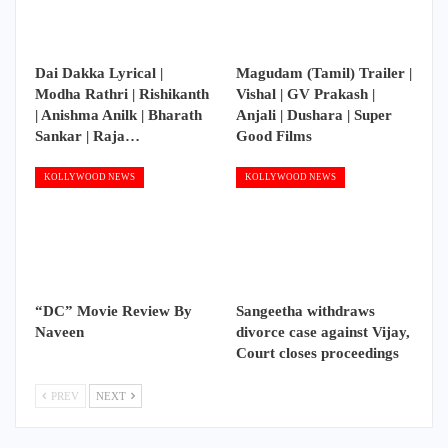
Dai Dakka Lyrical |
Magudam (Tamil) Trailer |
Modha Rathri | Rishikanth
Vishal | GV Prakash |
| Anishma Anilk | Bharath
Anjali | Dushara | Super
Sankar | Raja…
Good Films
KOLLYWOOD NEWS
KOLLYWOOD NEWS
“DC” Movie Review By
Sangeetha withdraws
Naveen
divorce case against Vijay,
Court closes proceedings
PREV
NEXT