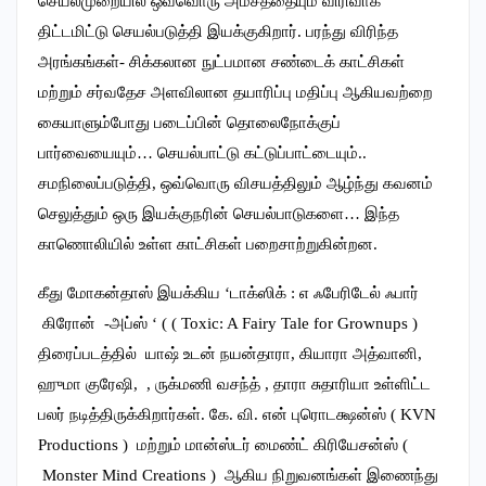
செயல்முறையில் ஒவ்வொரு அம்சத்தையும் விரிவாக
திட்டமிட்டு செயல்படுத்தி இயக்குகிறார். பரந்து விரிந்த
அரங்கங்கள்- சிக்கலான நுட்பமான சண்டைக் காட்சிகள்
மற்றும் சர்வதேச அளவிலான தயாரிப்பு மதிப்பு ஆகியவற்றை
கையாளும்போது படைப்பின் தொலைநோக்குப்
பார்வையையும்… செயல்பாட்டு கட்டுப்பாட்டையும்..
சமநிலைப்படுத்தி, ஒவ்வொரு விசயத்திலும் ஆழ்ந்து கவனம்
செலுத்தும் ஒரு இயக்குநரின் செயல்பாடுகளை… இந்த
காணொலியில் உள்ள காட்சிகள் பறைசாற்றுகின்றன.
கீது மோகன்தாஸ் இயக்கிய ‘டாக்ஸிக் : எ ஃபேரிடேல் ஃபார்
கிரோன் -அப்ஸ் ‘ ( ( Toxic: A Fairy Tale for Grownups )
திரைப்படத்தில் யாஷ் உடன் நயன்தாரா, கியாரா அத்வானி,
ஹுமா குரேஷி, , ருக்மணி வசந்த் , தாரா சுதாரியா உள்ளிட்ட
பலர் நடித்திருக்கிறார்கள். கே. வி. என் புரொடக்ஷன்ஸ் ( KVN
Productions ) மற்றும் மான்ஸ்டர் மைண்ட் கிரியேசன்ஸ் (
Monster Mind Creations ) ஆகிய நிறுவனங்கள் இணைந்து