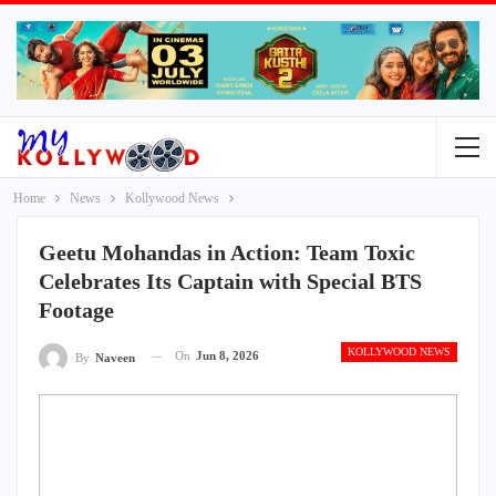
Home
News
Kollywood News
Geetu Mohandas in Action: Team Toxic
Celebrates Its Captain with Special BTS
Footage
KOLLYWOOD NEWS
On
Jun 8, 2026
By
Naveen