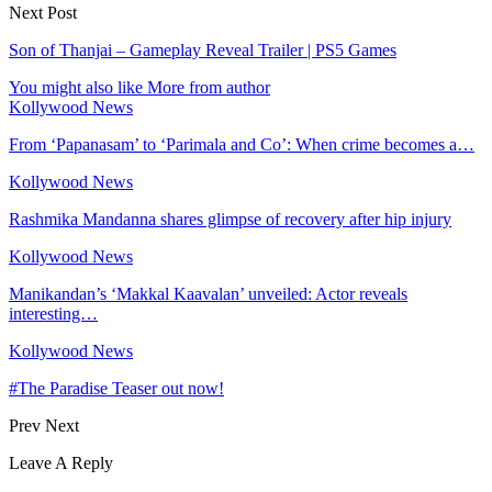
Next Post
Son of Thanjai – Gameplay Reveal Trailer | PS5 Games
You might also like
More from author
Kollywood News
From ‘Papanasam’ to ‘Parimala and Co’: When crime becomes a…
Kollywood News
Rashmika Mandanna shares glimpse of recovery after hip injury
Kollywood News
Manikandan’s ‘Makkal Kaavalan’ unveiled: Actor reveals
interesting…
Kollywood News
#The Paradise Teaser out now!
Prev
Next
Leave A Reply