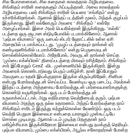
சில யோசனைகள், சில கதைகள் காலத்தால் அழியாதவை.
சிங்கிதம் சாரின் கதைகளும் அப்படித்தான். அவை காலத்தால்
அழியாதவை. பலர் சிங்கிதம் சாரின் பெயரை ‘சங்கீதம்’ என்று
உச்சரிக்கிறார்கள். ஆனால் இந்தப் படத்தின் மூலம், அந்தக் குழப்பம்
இருக்காது. இனி எல்லோரும் அவரை ‘ சிங்கீதம் ‘ என்றே
அழைப்பார்கள். இசை அவர் பெயரில்தான் இருக்கிறது. ‘கல்கி’
படத்தை ஒரு சூடான ஸ்டுடியோவில் படமாக்கினோம். ஆனால்
‘புஷ்பக விமானம்’ ஒரு ஃபைவ் ஸ்டார் ஹோட்டலில் உள்ள ஏசி
அறையில் படமாக்கப்பட்டது. ‘முழுப் படத்தையும் நாங்கள் ஏர்
கண்டிஷனிங்கில் படமாக்கினோம்’ என்று பெருமையுடன்
சொல்லிக்கொள்வோம். அதேபோல், அவருடன் நாங்கள் செய்த
‘மும்பை எக்ஸ்பிரஸ்’ திரைப்படத்தை மிகவும் ரசித்தோம். சிங்கிதம்
சார் இப்போதும் GenZ விட முன்னணியில் இருக்கிறார். இன்று
அவரைக் கொண்டாடுவது பெரும் மகிழ்ச்சி. நான் இப்போதும்
அவருடைய உதவி இயக்குநராக இருக்க விரும்புகிறேன். சினிமா
என்பது பேரார்வத்துடன் செய்யப்பட வேண்டிய ஒரு படைப்பு. அவர்கள்
இந்தப் படத்தை அத்தகைய பேரார்வத்துடன் பார்வையாளர்களுக்கு
கொண்டு வருகிறார்கள். ஒரு படம் பேரார்வத்துடன்
உருவாக்கப்பட்டால், அது எதிர்பாராத வெற்றியைத் தரும். புஷ்பக
விமானம் அதற்கு ஒரு நல்ல உதாரணம். அந்தப் பேரார்வத்தை நாம்
சிங்கிதம் சாரிடம் இருந்து கற்றுக்கொள்ள வேண்டும். ஒரு படம்
வெற்றி பெறுமா இல்லையா என்பதை யாராலும் முன்கூட்டியே
சொல்ல முடியாது. ஆனால் படம் முடிந்த பிறகுதான் நாம்
மகிழ்ச்சியாக இருக்கிறோமா இல்லையா என்பது நமக்குத் தெரியும்.
புஷ்பக விமானம், மும்பை எக்ஸ்பிரஸ், அபூர்வ சகோதரர்கள் போன்ற