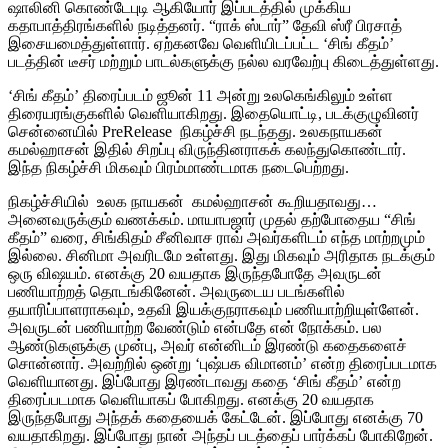
ஷாலினி கொண்டேபுடி ஆகியோர் இப்படத்தில் முக்கிய
கதாபாத்திரங்களில் நடித்தனர். “ராக் ஸ்டார்” தேவி ஸ்ரீ பிரசாத்
இசையமைத்துள்ளார். ஏற்கனவே வெளியிடப்பட்ட ‘சிங் கீதம்’
படத்தின் டீசர் மற்றும் பாடல்களுக்கு நல்ல வரவேற்பு கிடைத்துள்ளது.
‘சிங் கீதம்’ திரைப்படம் ஜூன் 11 அன்று உலகெங்கிலும் உள்ள
திரையரங்குகளில் வெளியாகிறது. இதையொட்டி, படக்குழுவினர்
சென்னையில் PreRelease நிகழ்ச்சி நடந்தது. உலகநாயகன்
கமல்ஹாசன் இதில் சிறப்பு விருந்தினராகக் கலந்துகொண்டார்.
இந்த நிகழ்ச்சி மிகவும் பிரம்மாண்டமாக நடைபெற்றது.
நிகழ்ச்சியில் உலக நாயகன் கமல்ஹாசன் கூறியதாவது…
அனைவருக்கும் வணக்கம். மாயாபஜார் முதல் தற்போதைய “சிங்
கீதம்” வரை, சிங்கிதம் சீனிவாச ராவ் அவர்களிடம் எந்த மாற்றமும்
இல்லை. சினிமா அவரிடமே உள்ளது. இது மிகவும் அரிதாக நடக்கும்
ஒரு விஷயம். எனக்கு 20 வயதாக இருந்தபோதே அவருடன்
பணியாற்றத் தொடங்கினேன். அவருடைய படங்களில்
தயாரிப்பாளராகவும், உதவி இயக்குநராகவும் பணியாற்றியுள்ளேன்.
அவருடன் பணியாற்ற வேண்டும் என்பதே என் நோக்கம். பல
ஆண்டுகளுக்கு முன்பு, அவர் என்னிடம் இரண்டு கதைகளைச்
சொன்னார். அவற்றில் ஒன்று ‘புஷ்பக விமானம்’ என்ற திரைப்படமாக
வெளியானது. இப்போது இரண்டாவது கதை ‘சிங் கீதம்’ என்ற
திரைப்படமாக வெளியாகப் போகிறது. எனக்கு 20 வயதாக
இருந்தபோது அந்தக் கதையைக் கேட்டேன். இப்போது எனக்கு 70
வயதாகிறது. இப்போது நான் அந்தப் படத்தைப் பார்க்கப் போகிறேன்.