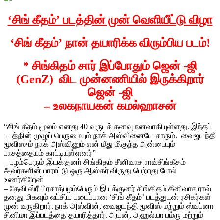
‘சிங் கீதம்’ படத்தின் முன் வெளியீட்டு விழா
‘சிங் கீதம்’ நான் தயாரிக்க விரும்பிய படம்!
* சிங்கிதம் சார் இப்போதும் ஜென் -ஜி
(GenZ) விட முன்னணியில் இருக்கிறார்
ஜென் -ஜி
– உலகநாயகன் கமல்ஹாசன்
“சிங் கீதம் மூலம் எனது 40 வருடக் கனவு நனவாகியுள்ளது. இந்தப்
படத்தின் முழுப் பெருமையும் நாக் அஸ்வினையே சாரும். வைஜயந்தி
மூவிஸும் நாக் அஸ்வினும் என் மீது மிகுந்த அன்பையும்
பாசத்தையும் காட்டியுள்ளனர்”
– பழம்பெரும் இயக்குனர் சிங்கிதம் சீனிவாச ராவ்சிங்கீதம்
அவர்களின் பாராட்டு ஒரு ஆஸ்கர் விருது பெற்றது போல்
உணர்கிறேன்
– தேவி ஸ்ரீ பிரசாத்பழம்பெரும் இயக்குனர் சிங்கிதம் சீனிவாச ராவ்
தனது மிகவும் லட்சிய படைப்பான ‘சிங் கீதம்’ படத்துடன் ரசிகர்கள்
முன் வருகிறார். நாக் அஸ்வின், வைஜயந்தி மூவிஸ் மற்றும் ஸ்வப்னா
சினிமா இப்படத்தை தயாரித்தார். அயன், அஹல்யா பம்ரு மற்றும்