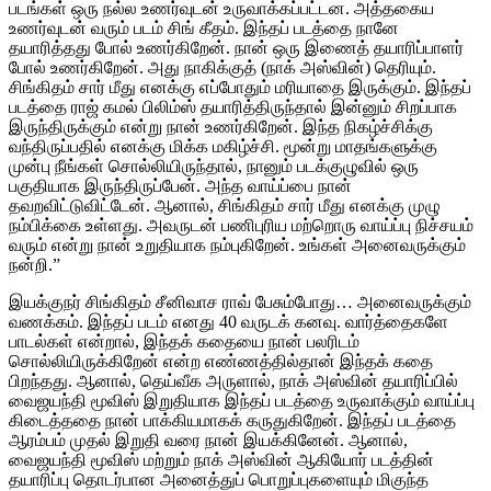
படங்கள் ஒரு நல்ல உணர்வுடன் உருவாக்கப்பட்டன. அத்தகைய
உணர்வுடன் வரும் படம் சிங் கீதம். இந்தப் படத்தை நானே
தயாரித்தது போல் உணர்கிறேன். நான் ஒரு இணைத் தயாரிப்பாளர்
போல் உணர்கிறேன். அது நாகிக்குத் (நாக் அஸ்வின்) தெரியும்.
சிங்கிதம் சார் மீது எனக்கு எப்போதும் மரியாதை இருக்கும். இந்தப்
படத்தை ராஜ் கமல் பிலிம்ஸ் தயாரித்திருந்தால் இன்னும் சிறப்பாக
இருந்திருக்கும் என்று நான் உணர்கிறேன். இந்த நிகழ்ச்சிக்கு
வந்திருப்பதில் எனக்கு மிக்க மகிழ்ச்சி. மூன்று மாதங்களுக்கு
முன்பு நீங்கள் சொல்லியிருந்தால், நானும் படக்குழுவில் ஒரு
பகுதியாக இருந்திருப்பேன். அந்த வாய்ப்பை நான்
தவறவிட்டுவிட்டேன். ஆனால், சிங்கிதம் சார் மீது எனக்கு முழு
நம்பிக்கை உள்ளது. அவருடன் பணிபுரிய மற்றொரு வாய்ப்பு நிச்சயம்
வரும் என்று நான் உறுதியாக நம்புகிறேன். உங்கள் அனைவருக்கும்
நன்றி.”
இயக்குநர் சிங்கிதம் சீனிவாச ராவ் பேசும்போது… அனைவருக்கும்
வணக்கம். இந்தப் படம் எனது 40 வருடக் கனவு. வார்த்தைகளே
பாடல்கள் என்றால், இந்தக் கதையை நான் பலரிடம்
சொல்லியிருக்கிறேன் என்ற எண்ணத்தில்தான் இந்தக் கதை
பிறந்தது. ஆனால், தெய்வீக அருளால், நாக் அஸ்வின் தயாரிப்பில்
வைஜயந்தி மூவிஸ் இறுதியாக இந்தப் படத்தை உருவாக்கும் வாய்ப்பு
கிடைத்ததை நான் பாக்கியமாகக் கருதுகிறேன். இந்தப் படத்தை
ஆரம்பம் முதல் இறுதி வரை நான் இயக்கினேன். ஆனால்,
வைஜயந்தி மூவிஸ் மற்றும் நாக் அஸ்வின் ஆகியோர் படத்தின்
தயாரிப்பு தொடர்பான அனைத்துப் பொறுப்புகளையும் மிகுந்த