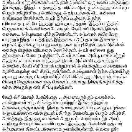
அன்புடன் ஏற்றுக்கொண்டனர். நாக் அஸ்வின் ஒரு உலகப் புகழ்பெற்ற
இயக்குநர். இந்தப் படத்தைத் தயாரிக்க அவர் முன்வந்தது எனக்குப்
பெரும் மகிழ்ச்சியை அளித்தது. அவர் படத்தை விட என்னை
அதிகமாக நேசித்தார். அவர் இந்தப் படத்தை மிகுந்த
மரியாதையுடன் போற்றுதலுடனும் தயாரித்தார். இந்தப் படத்தின்
பெருமை நாக் அஸ்வினையே சாரும். தேவி ஸ்ரீ பிரசாத் இந்தக்
கதையை அற்புதமாக புரிந்துகொண்டார். அவரைத் தவிர வேறு
யாராலும் இந்தப் படத்திற்கு இத்தகைய அற்புதமான இசையை
வழங்கி இருக்க முடியாது என்று நான் நம்புகிறேன். நாக் அஸ்வின்
எனக்கு மிகுந்த மரியாதை கொடுத்தார். அவர் என்னை ஒரு
தந்தையைப் போல நடத்தினார். அவர் காட்டிய அன்பு, பாசம் மற்றும்
ஆதரவுக்கு என் மனமார்ந்த நன்றிகள். அஸ்வினி தத் சார், நாக்
அஸ்வின், தேவி ஸ்ரீ பிரசாத் மற்றும் என் அன்புக்குரிய கமல்ஹாசன்
ஆகியோருக்கு என் சிறப்பு நன்றிகள். கமல்ஹாசன் இந்த விழாவிற்கு
வருவது எனக்கு மிகவும் மகிழ்ச்சி அளிக்கிறது. அவருடன் எனக்கு
மிகவும் நெருக்கமான ஒரு பிணைப்பு உள்ளது. இந்த நிகழ்ச்சிக்கு
வந்த அவருக்கு என் சிறப்பு நன்றிகள்.
தேவி ஸ்ரீ பிரசாத் பேசும்போது… அனைவருக்கும் வணக்கம்.
கமல்ஹாசன் சார், சிங்கிதம் சார் மற்றும் இங்கு வந்துள்ள
அனைவருக்கும் நன்றி. இன்று கமல்ஹாசன் சார் தனது வாழ்க்கை
அனுபவங்களை எங்களுடன் பகிர்ந்து கொண்டது பெரும் மகிழ்ச்சி
அளித்தது. இது ஒரு மைல்கல் அனுபவம். பேரார்வம் பற்றி அவர்
கூறியது மிகவும் ஊக்கமளிப்பதாக இருந்தது. அஸ்வினி தத் சார்
அற்புதமான திரைப்படங்களை உருவாக்கியுள்ளார். அவரை ஒரே