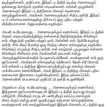
நடித்துள்ளனர். குறிப்பாக, இந்தப் படத்தில் நடித்த அனைவரும்
தங்களது சொந்தக் குரலில் பாடியுள்ளனர். எங்கள் குழுவினர்
அனைவரும் இந்தப் படத்திற்காக மிகவும் கடினமாக
உழைத்துள்ளனர். அவர்கள் அனைவருக்கும் சிறப்பு நன்றி. இந்தப்
படம் பார்வையாளர்களுக்கு நிச்சயம் ஒரு புதிய மற்றும்
வித்தியாசமான அனுபவத்தை வழங்கும்.
அயன் கூறியதாவது… அனைவருக்கும் வணக்கம். இந்தப் படத்தில்
பிரதாப் கதாபாத்திரத்திற்கு என்னைத் தேர்ந்தெடுத்த சிங்கிதம்
சார், விஜயந்தி மூவிஸ் மற்றும் நாக் அஸ்வின் சார் ஆகியோருக்கு
நன்றி. சிங் கீதம் போன்ற ஒரு சிறந்த பரிசை எங்களுக்கு வழங்கிய
சிங்கிதம் சாருக்கு சிறப்பு நன்றி. என் வாழ்நாள் முழுவதும் என்னை
சிங்கிதம் சீனிவாச ராவ் அவர்களின் நாயகன் என்று
அழைத்துக்கொள்வதில் பெருமைப்படுவேன். கமல்ஹாசன் சார் ஒரு
ஜாம்பவான். அவர்தான் எங்களுக்கு உத்வேகம். தேவி ஸ்ரீ பிரசாத்
சார் எங்கள் படத்திற்கு இசையமைத்திருப்பது எனக்கு மிகவும்
பாக்கியமாக உணர்கிறேன். அவர் இந்தப் படத்திற்கு மிகவும் புதிய
வகையான இசையை வழங்கியுள்ளார். இந்த நல்வாய்ப்பில்,
அனைவரின் பெயரையும் குறிப்பிட்டு நன்றி கூறுகிறேன்.
அஹல்யா பம்ரு கூறியதாவது … அனைவருக்கும் வணக்கம்.
இத்தனை ஜாம்பவான்களுடன் இந்தப் படத்தில் நடிப்பது பெரும்
மகிழ்ச்சி. சிங்கிதம் சாருடன் பணிபுரியும் வாய்ப்பு எனக்குக்
கிடைக்கும் என்று நான் ஒருபோதும் கற்பனை செய்ததில்லை.
கமல்ஹாசன் சார் கலந்துகொள்ளும் இந்தக் கொண்டாட்டத்தில் ஒரு