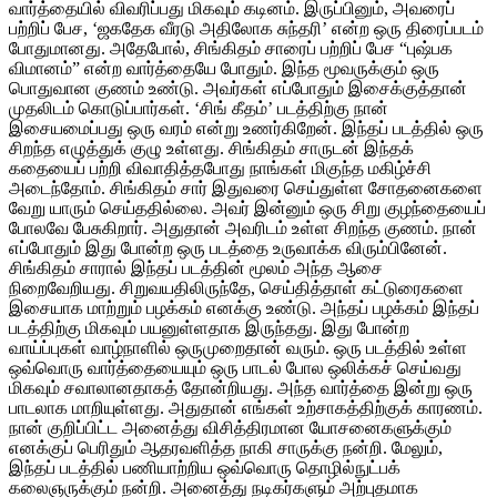
வார்த்தையில் விவரிப்பது மிகவும் கடினம். இருப்பினும், அவரைப்
பற்றிப் பேச, ‘ஜகதேக வீரடு அதிலோக சுந்தரி’ என்ற ஒரு திரைப்படம்
போதுமானது. அதேபோல், சிங்கிதம் சாரைப் பற்றிப் பேச “புஷ்பக
விமானம்” என்ற வார்த்தையே போதும். இந்த மூவருக்கும் ஒரு
பொதுவான குணம் உண்டு. அவர்கள் எப்போதும் இசைக்குத்தான்
முதலிடம் கொடுப்பார்கள். ‘சிங் கீதம்’ படத்திற்கு நான்
இசையமைப்பது ஒரு வரம் என்று உணர்கிறேன். இந்தப் படத்தில் ஒரு
சிறந்த எழுத்துக் குழு உள்ளது. சிங்கிதம் சாருடன் இந்தக்
கதையைப் பற்றி விவாதித்தபோது நாங்கள் மிகுந்த மகிழ்ச்சி
அடைந்தோம். சிங்கிதம் சார் இதுவரை செய்துள்ள சோதனைகளை
வேறு யாரும் செய்ததில்லை. அவர் இன்னும் ஒரு சிறு குழந்தையைப்
போலவே பேசுகிறார். அதுதான் அவரிடம் உள்ள சிறந்த குணம். நான்
எப்போதும் இது போன்ற ஒரு படத்தை உருவாக்க விரும்பினேன்.
சிங்கிதம் சாரால் இந்தப் படத்தின் மூலம் அந்த ஆசை
நிறைவேறியது. சிறுவயதிலிருந்தே, செய்தித்தாள் கட்டுரைகளை
இசையாக மாற்றும் பழக்கம் எனக்கு உண்டு. அந்தப் பழக்கம் இந்தப்
படத்திற்கு மிகவும் பயனுள்ளதாக இருந்தது. இது போன்ற
வாய்ப்புகள் வாழ்நாளில் ஒருமுறைதான் வரும். ஒரு படத்தில் உள்ள
ஒவ்வொரு வார்த்தையையும் ஒரு பாடல் போல ஒலிக்கச் செய்வது
மிகவும் சவாலானதாகத் தோன்றியது. அந்த வார்த்தை இன்று ஒரு
பாடலாக மாறியுள்ளது. அதுதான் எங்கள் உற்சாகத்திற்குக் காரணம்.
நான் குறிப்பிட்ட அனைத்து விசித்திரமான யோசனைகளுக்கும்
எனக்குப் பெரிதும் ஆதரவளித்த நாகி சாருக்கு நன்றி. மேலும்,
இந்தப் படத்தில் பணியாற்றிய ஒவ்வொரு தொழில்நுட்பக்
கலைஞருக்கும் நன்றி. அனைத்து நடிகர்களும் அற்புதமாக