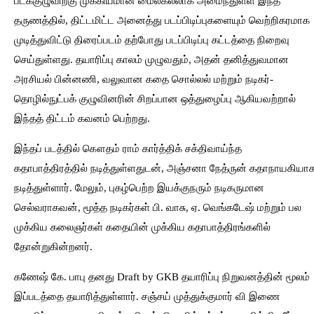
படக்குழுவிற்கு முக்கியமான மைல்கல்லாக அமைந்துள்ள இந்த
தருணத்தில், திட்டமிட்ட அனைத்து படப்பிடிப்புகளையும் வெற்றிகரமாக
முடித்துவிட்டு திரைப்படம் தற்போது படப்பிடிப்பு கட்டத்தை நிறைவு
செய்துள்ளது. தயாரிப்பு காலம் முழுவதும், அதன் தனித்துவமான
அரசியல் பின்னணி, வலுவான கதை சொல்லல் மற்றும் நடிகர்-
தொழில்நுட்பக் குழுவினரின் சிறப்பான ஒத்துழைப்பு ஆகியவற்றால்
இந்தத் திட்டம் கவனம் பெற்றது.
இந்தப் படத்தில் கௌதம் ராம் கார்த்திக் சக்திவாய்ந்த
கதாபாத்திரத்தில் நடித்துள்ளதுடன், அஞ்சனா நேத்ருன் கதாநாயகியா
நடித்துள்ளார். மேலும், புகழ்பெற்ற இயக்குநரும் நடிகருமான
செல்வராகவன், மூத்த நடிகர்கள் பி. வாசு, ஏ. வெங்கடேஷ் மற்றும் பல
முக்கிய கலைஞர்கள் கதையின் முக்கிய கதாபாத்திரங்களில்
தோன்றுகின்றனர்.
கணேஷ் கே. பாபு தனது Draft by GKB தயாரிப்பு நிறுவனத்தின் மூலம்
இப்படத்தை தயாரித்துள்ளார். சஞ்சய் முத்துக்குமார் வி இணை