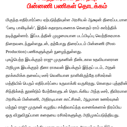
பின்னணி பணிகள் தொடக்கம்
மிகுந்த எதிர்பார்ப்பை ஏற்படுத்தியுள்ள அரசியல் ஆக்ஷன் திரைப்படமா
‘ப்ளடி பாலிடிக்ஸ்’, இதில் கதாநாயகனாக கௌதம் ராம் கார்த்திக்
நடித்துள்ளார். இப்படத்தின் முழுமையான படப்பிடிப்பு வெற்றிகரமாக
நிறைவடைந்துள்ளதுடன், தற்போது திரைப்படம் பின்னணி (Post-
Production) பணிகளுக்குள் நுழைந்துள்ளது.
புகழ்பெற்ற இயக்குநர் ராஜு முருகனின் நீண்டகால உதவியாளரான
அறிமுக இயக்குநர் தீனா ராகவன் இயக்கும் இந்தப் படம், அதன்
தாக்கமிக்க தலைப்பு டீசர் வெளியான நாளிலிருந்தே ரசிகர்கள்
மத்தியில் பெரும் எதிர்பார்ப்பை உருவாக்கி வருகிறது. கௌதம புத்தரின
சிந்திக்கத் தூண்டும் மேற்கோளுடன் தொடங்கிய அந்த டீசர், தீவிரமா
அரசியல் பின்னணி, அதிரடியான காட்சிகள், ஆழமான உணர்வுகள்
மற்றும் ராஜு முருகன் எழுதிய சக்திவாய்ந்த வசனங்களால் நிரம்பிய
ஒரு விறுவிறுப்பான கதையை ரசிகர்களுக்கு அறிமுகப்படுத்தியது.