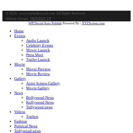
© 2026 - www.mykollywood.com. All Rights Reserved.
Website Design:
TRENDSZ UP
WP2Social Auto Publish
Powered By :
XYZScripts.com
Home
Events
Audio Launch
Celebrity Events
Movie Launch
Press Meet
Trailer Launch
Movie
Movie Preview
Movie Review
Gallery
Actor Actress Gallery
Movie Gallery
News
Bollywood News
Kollywood News
Tollywood news
Videos
Trailers
Fashion
Political News
Tollywood news