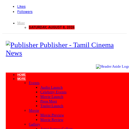
Likes
Followers
More
SATURDAY, AUGUST 8, 2026
Publisher - Tamil Cinema
News
HOME
MORE
Events
Audio Launch
Celebrity Events
Movie Launch
Press Meet
Trailer Launch
Movie
Movie Preview
Movie Review
Gallery
Actor Actress Gallery