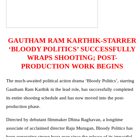
GAUTHAM RAM KARTHIK-STARRER
‘BLOODY POLITICS’ SUCCESSFULLY
WRAPS SHOOTING; POST-
PRODUCTION WORK BEGINS
The much-awaited political action drama ‘Bloody Politics’, starring
Gautham Ram Karthik in the lead role, has successfully completed
its entire shooting schedule and has now moved into the post-
production phase.
Directed by debutant filmmaker Dhina Raghavan, a longtime
associate of acclaimed director Raju Murugan, Bloody Politics has
been generating strong buzz ever since the release of its impactful