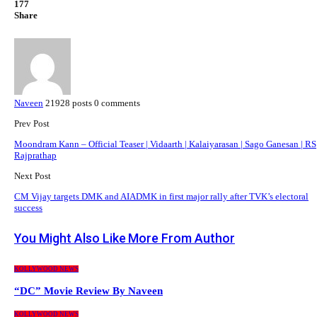
177
Share
Naveen
21928 posts
0 comments
Prev Post
Moondram Kann – Official Teaser | Vidaarth | Kalaiyarasan | Sago Ganesan | RS
Rajprathap
Next Post
CM Vijay targets DMK and AIADMK in first major rally after TVK’s electoral
success
You Might Also Like
More From Author
KOLLYWOOD NEWS
“DC” Movie Review By Naveen
KOLLYWOOD NEWS