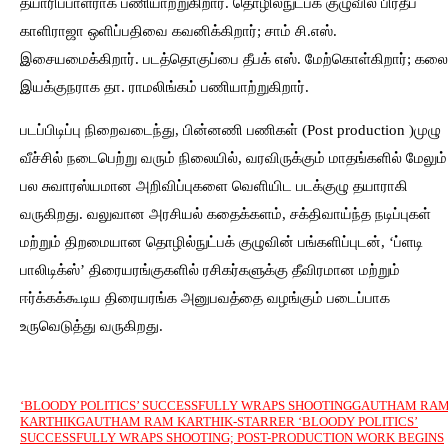
தயாரிப்பாளராக பணியாற்றுகிறார். தொழில்நுட்பக் குழுவில் பிரதீப்
காளிராஜா ஒளிப்பதிவை கவனிக்கிறார்; சாம் சி.எஸ்.
இசையமைக்கிறார். படத்தொகுப்பை தீபக் எஸ். மேற்கொள்கிறார்; கலை
இயக்குநராக தா. ராமலிங்கம் பணியாற்றுகிறார்.
படப்பிடிப்பு நிறைவடைந்து, பின்னணி பணிகள் (Post production )முழு
வீச்சில் நடைபெற்று வரும் நிலையில், வரவிருக்கும் மாதங்களில் மேலும்
பல சுவாரஸ்யமான அறிவிப்புகளை வெளியிட படக்குழு தயாராகி
வருகிறது. வலுவான அரசியல் கதைக்களம், சக்திவாய்ந்த நடிப்புகள்
மற்றும் திறமையான தொழில்நுட்பக் குழுவின் பங்களிப்புடன், ‘ப்ளடி
பாலிடிக்ஸ்’ திரையரங்குகளில் ரசிகர்களுக்கு தீவிரமான மற்றும்
ஈர்க்கக்கூடிய திரையரங்க அனுபவத்தை வழங்கும் படைப்பாக
உருவெடுத்து வருகிறது.
‘BLOODY POLITICS’ SUCCESSFULLY WRAPS SHOOTING
GAUTHAM RA
KARTHIK
GAUTHAM RAM KARTHIK-STARRER ‘BLOODY POLITICS’
SUCCESSFULLY WRAPS SHOOTING; POST-PRODUCTION WORK BEGINS