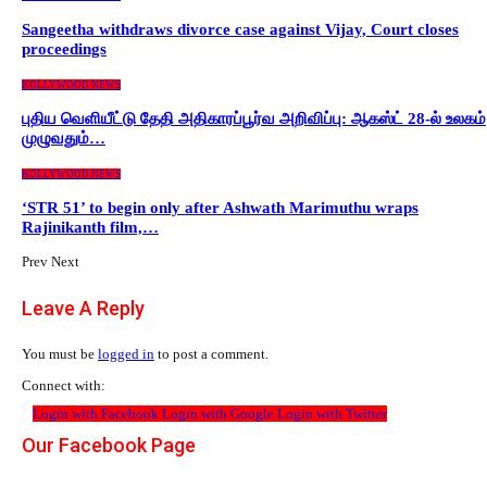
Sangeetha withdraws divorce case against Vijay, Court closes
proceedings
KOLLYWOOD NEWS
புதிய வெளியீட்டு தேதி அதிகாரப்பூர்வ அறிவிப்பு: ஆகஸ்ட் 28-ல் உலகம்
முழுவதும்…
KOLLYWOOD NEWS
‘STR 51’ to begin only after Ashwath Marimuthu wraps
Rajinikanth film,…
Prev
Next
Leave A Reply
You must be
logged in
to post a comment.
Connect with:
Login with Facebook
Login with Google
Login with Twitter
Our Facebook Page