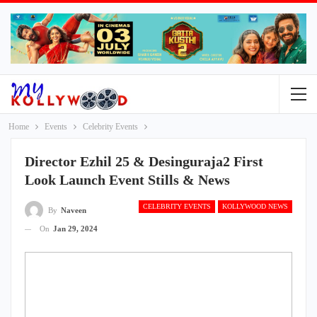
Home
Events
Celebrity Events
Director Ezhil 25 & Desinguraja2 First
Look Launch Event Stills & News
CELEBRITY EVENTS
KOLLYWOOD NEWS
By
Naveen
On
Jan 29, 2024