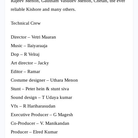
Rajeev Menon, Gautham Vasudev Menon, Chetan, the ever
reliable Kishore and many others.
Technical Crew
Director – Vetri Maaran
Music – Ilaiyaraaja
Dop – R Velraj
Art director – Jacky
Editor – Ramar
Costume designer – Uthara Menon
Stunt – Peter hein & stunt siva
Sound design – T Udaya kumar
Vfx – R Hariharasudan
Executive Producer – G Magesh
Co-Producer – V. Manikandan
Producer – Elred Kumar