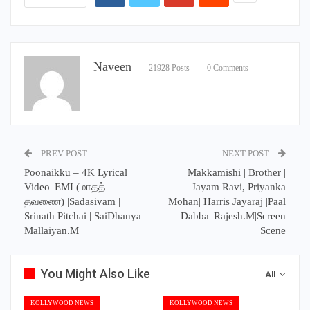
Naveen
21928 Posts
0 Comments
PREV POST
NEXT POST
Poonaikku – 4K Lyrical
Makkamishi | Brother |
Video| EMI (மாதத்
Jayam Ravi, Priyanka
தவணை) |Sadasivam |
Mohan| Harris Jayaraj |Paal
Srinath Pitchai | SaiDhanya
Dabba| Rajesh.M|Screen
Mallaiyan.M
Scene
You Might Also Like
All
KOLLYWOOD NEWS
KOLLYWOOD NEWS