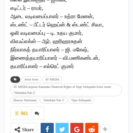
எடிட்டர் – ராமர்,
ஆடை வடிவமைப்பாளர் – உத்ரா மேனன்,
ஸ்டண்ட் – பீட்டர் ஹெய்ன் & ஸ்டண்ட் சிவா,
ஒலி வடிவமைப்பு – டி. உதய குமார்,
விஎஃப்எக்ஸ் – ஆர். ஹரிஹரசுதன்
நிர்வாகத் தயாரிப்பாளர் – ஜி. மகேஷ்,
இணைத்தயாரிப்பாளர் – வி.மணிகண்டன்,
தயாரிப்பாளர் – எல்ரெட் குமார்
Actor Soori
AV MEDIA
AV MEDIA acquires Karnataka Theatrical Rights of Vijay Sethupathi-Soori starrer
‘Viduthalai Part 2’
Director Vetrimaran
Viduthalai Part 2’
Vijay Sethupathi
561
Share