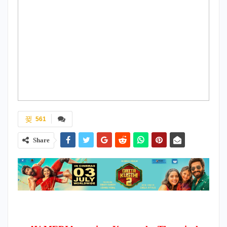
561
Share