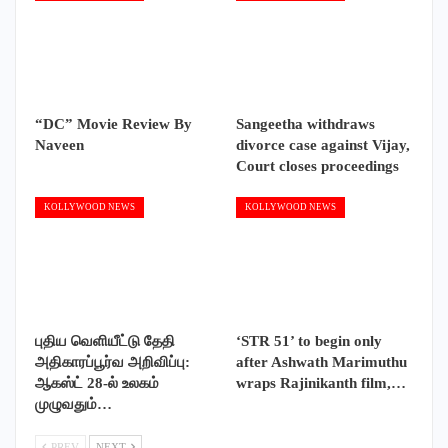
“DC” Movie Review By
Sangeetha withdraws
Naveen
divorce case against Vijay,
Court closes proceedings
KOLLYWOOD NEWS
KOLLYWOOD NEWS
புதிய வெளியீட்டு தேதி
‘STR 51’ to begin only
அதிகாரப்பூர்வ அறிவிப்பு:
after Ashwath Marimuthu
ஆகஸ்ட் 28-ல் உலகம்
wraps Rajinikanth film,…
முழுவதும்…
PREV
NEXT