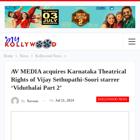
Home
News
Kollywood News
AV MEDIA acquires Karnataka Theatrical
Rights of Vijay Sethupathi-Soori starrer
‘Viduthalai Part 2’
KOLLYWOOD NEWS
On
Jul 21, 2024
By
Naveen