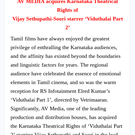
AV MEDIA acquires Karnataka Theatrical
Rights of
Vijay Sethupathi-Soori starrer ‘Viduthalai Part
2’
Tamil films have always enjoyed the greatest
privilege of enthralling the Karnataka audiences,
and the affinity has existed beyond the boundaries
and linguistic factors for years. The regional
audience have celebrated the essence of emotional
elements in Tamil cinema, and so was the warm
reception for RS Infotainment Elred Kumar’s
‘Viduthalai Part 1’, directed by Vetrimaaran.
Significantly, AV Media, one of the leading
production and distribution houses, has acquired
the Karnataka Theatrical Rights of ‘Viduthalai Part
2’ starring Vijay Sethupathi and Soori in the lead