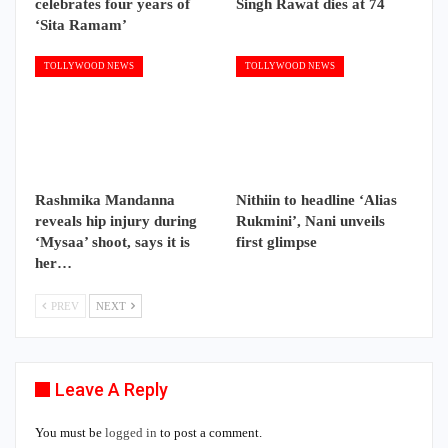
celebrates four years of
Singh Rawat dies at 74
‘Sita Ramam’
TOLLYWOOD NEWS
TOLLYWOOD NEWS
Rashmika Mandanna
Nithiin to headline ‘Alias
reveals hip injury during
Rukmini’, Nani unveils
‘Mysaa’ shoot, says it is
first glimpse
her…
PREV
NEXT
Leave A Reply
You must be
logged in
to post a comment.