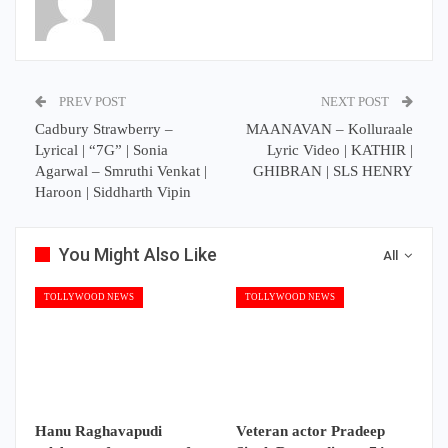
PREV POST
NEXT POST
Cadbury Strawberry –
MAANAVAN – Kolluraale
Lyrical | “7G” | Sonia
Lyric Video | KATHIR |
Agarwal – Smruthi Venkat |
GHIBRAN | SLS HENRY
Haroon | Siddharth Vipin
You Might Also Like
All
TOLLYWOOD NEWS
TOLLYWOOD NEWS
Hanu Raghavapudi
Veteran actor Pradeep