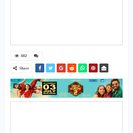
482
Share