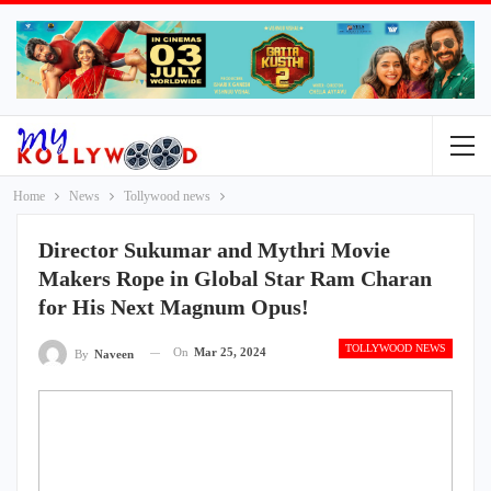
Home
News
Tollywood news
Director Sukumar and Mythri Movie
Makers Rope in Global Star Ram Charan
for His Next Magnum Opus!
TOLLYWOOD NEWS
On
Mar 25, 2024
By
Naveen