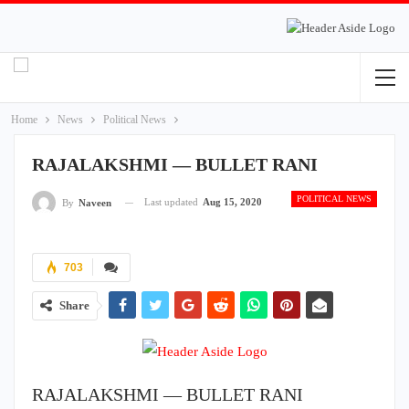
Home
News
Political News
RAJALAKSHMI — BULLET RANI
POLITICAL NEWS
Last updated
Aug 15, 2020
By
Naveen
703
Share
RAJALAKSHMI — BULLET RANI