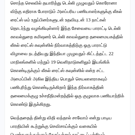
சொந்த செலவில் தயாரித்து டெல்லி முழுவதும் கொரோனா
விற்கு எதிராக போராடும் அளப்பரிய பணியாளர்களுக்கு லீகல்
ரைட்ஸ் டீம் உறுப்பினர்களுடன் உதவியுடன்
13
நாட்கள்
தொடர்ந்து வழங்கியுள்ளார் இந்த சேவையை பாராட்டி டெல்லி
காவல்துறை கமிஷனர் டெல்லி காவல்துறை தலைமையகத்தில்
லீகல் ரைட்ஸ் கவுன்ஸில் நிர்வாகத்திற்கு ஒரு பாராட்டு
விழாவை நடத்தியது இந்தியா முழுவதும் கிட்டத்தட்ட
22
மாநிலங்களில் மற்றும்
19
வெளிநாடுகளிலும் இயங்கிக்
கொண்டிருக்கும் லீகல் ரைட்ஸ் கவுன்ஸில் என்ற சட்ட
அமைப்பின் அகில இந்திய பொதுச் செயலாளராகவும்
பணிபுரிந்து கொண்டிருக்கிறார் இந்த நிர்வாகத்தின்
தலைமைக்குழு உச்சநீதிமன்றத்தில் ஒரு குழுவாக பணியாற்றிக்
கொண்டு இருக்கிறது.
வெந்ததைத் தின்று விதி வந்தால் சாவோம் என்று பாடிய
பாரதியின் கூற்றுக்கு செவிசாய்க்கும் வகையில்
பெண்களுக்குள்ளும் தேசப்பற்றும் நாட்டைப் பற்றியும்