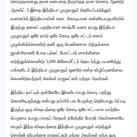
சொந்தமானது தான் என்பதை நிரூபித்த நாள் சென்ற ஆண்டு
ஆகஸ்ட்
5
இதை இந்தியா முழுவதும் தெரியப்படுத்தும்
வகையில் இந்தியாவின் கடை கோடியான கன்னியாகுமரியில்
இருந்து தலைப் பகுதியான காஷ்மீர் வரை நமது இந்தியா
முழுவதும் ஒரே நாடு ஒரே கொடி ஒரே சட்டம் எனம்
முழங்கிக்கொண்டு தனி ஒரு பெண்ணாக அந்தக்கால
ஜான்சிராணி போல புல்லட் மோட்டார் சைக்கிளை
எடுத்துக்கொண்டு
5200
கிலோமீட்டர் தொடர்ந்து பயணித்து
மக்களிடம் இந்தியா முழுவதும் ஒனறே என்ற விழிப்புணர்வை
கொண்டுவந்தார் செல்வி ராஜலட்சுமி மந்தா அவர்கள்
இந்திய நாட்டில் குள்ளேயே இரண்டாவது கொடி பறந்து
கொண்டிருந்தது என்பது நம்மில் பல பேருக்கு தெரியாது அப்படி
இருந்த ஒரு விஷயத்தை ஒரே கொடி ஒரே சட்டமாக மாற்றிய
பெருமை நமது பாரதப் பிரதமர் நரேந்திர மோதி அவர்களையே
சாரும் இந்த விஷயத்தை இந்தியா முழுவதும் எடுத்துச்
சொல்லி வீரமங்கை ராஜலட்சுமி மந்தா அவர்கள் எந்த ஒரு