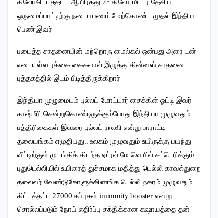
கிலோகிட்டத்தட்ட ஆயிரத்து
75
கிலோ மீட்டர் தேசிய
ஒருமைப்பாட்டிற்கு நடைபயணம் மேற்கொண்ட முதல் இந்திய
பெண் இவர்
படைத்த சாதனையின் மற்றொரு மைல்கல் ஒன்பது அரை டன்
எடையுள்ள ரக்கை கைகளால் இழுத்து கின்னஸ் சாதனை
புத்தகத்தில் இடம் பிடித்திருக்கிறார்
இந்தியா முழுமையும் புல்லட் மோட்டார் சைக்கிள் ஓட்டி இவர்
காஷ்மீரி சென்றுகொண்டிருக்கும்போது இந்தியா முழுவதும்
பத்திரிகைகள் இவரை புல்லட் ராணி என்று பாராட்டி
தலையங்கம் எழுதியது.. உலகம் முழுவதும் உயிருக்கு பயந்து
வீட்டிற்குள் முடங்கிக் கிடந்த ஏப்ரல் மே வெயில் சுட்டெரிக்கும்
புதுடெல்லியில் உயிரைத் துச்சமாக மதித்து டெல்லி காவல்துறை
தலைவர் வேண்டுகோளுக்கிணங்க டெல்லி நகரம் முழுவதும்
கிட்டத்தட்ட
27000
கப்புகள்
immunity booster
என்று
சொல்லப்படும் நோய் எதிர்ப்பு சக்திக்கான கஷாயத்தை தன்