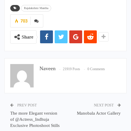
Rajalakshmi Mantha
703
Share
Naveen
21919 Posts
0 Comments
PREV POST
NEXT POST
The more Elegant version
Manobala Actor Gallery
of @Actress_Indhuja
Exclusive Photoshoot Stills