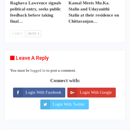
Raghava Lawrence signals
Kamal Meets Mu.Ka.
political entry, seeks public
Stalin and Udayanithi
feedback before taking
Stalin at their residence on
final…
Chittaranjan…
PREV
NEXT
Leave A Reply
You must be
logged in
to post a comment.
Connect with:
Login With Facebook
Login With Google
Login With Twitter