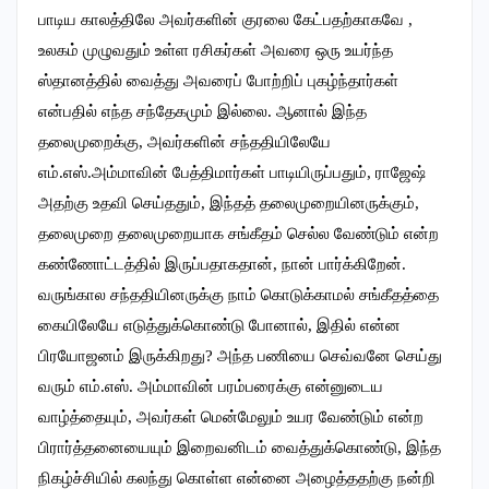
பாடிய காலத்திலே அவர்களின் குரலை கேட்பதற்காகவே ,
உலகம் முழுவதும் உள்ள ரசிகர்கள் அவரை ஒரு உயர்ந்த
ஸ்தானத்தில் வைத்து அவரைப் போற்றிப் புகழ்ந்தார்கள்
என்பதில் எந்த சந்தேகமும் இல்லை. ஆனால் இந்த
தலைமுறைக்கு, அவர்களின் சந்ததியிலேயே
எம்.எஸ்.அம்மாவின் பேத்திமார்கள் பாடியிருப்பதும், ராஜேஷ்
அதற்கு உதவி செய்ததும், இந்தத் தலைமுறையினருக்கும்,
தலைமுறை தலைமுறையாக சங்கீதம் செல்ல வேண்டும் என்ற
கண்ணோட்டத்தில் இருப்பதாகதான், நான் பார்க்கிறேன்.
வருங்கால சந்ததியினருக்கு நாம் கொடுக்காமல் சங்கீதத்தை
கையிலேயே எடுத்துக்கொண்டு போனால், இதில் என்ன
பிரயோஜனம் இருக்கிறது? அந்த பணியை செவ்வனே செய்து
வரும் எம்.எஸ். அம்மாவின் பரம்பரைக்கு என்னுடைய
வாழ்த்தையும், அவர்கள் மென்மேலும் உயர வேண்டும் என்ற
பிரார்த்தனையையும் இறைவனிடம் வைத்துக்கொண்டு, இந்த
நிகழ்ச்சியில் கலந்து கொள்ள என்னை அழைத்ததற்கு நன்றி