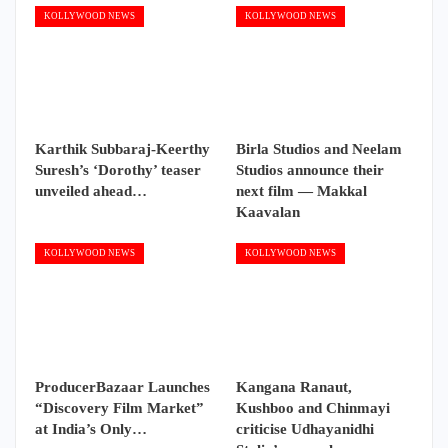
KOLLYWOOD NEWS
KOLLYWOOD NEWS
Karthik Subbaraj-Keerthy
Birla Studios and Neelam
Suresh’s ‘Dorothy’ teaser
Studios announce their
unveiled ahead…
next film — Makkal
Kaavalan
KOLLYWOOD NEWS
KOLLYWOOD NEWS
ProducerBazaar Launches
Kangana Ranaut,
“Discovery Film Market”
Kushboo and Chinmayi
at India’s Only…
criticise Udhayanidhi