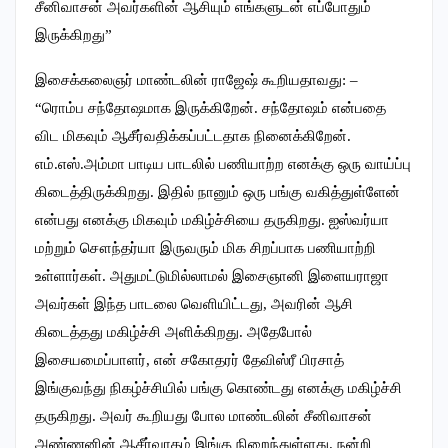
சீனிவாசன் அவர்களின் ஆசியும் எங்களுடன் எப்போதும்
இருக்கிறது”
இசைக்கலைஞர் மாண்டலின் ராஜேஷ் கூறியதாவது: –
“ரொம்ப சந்தோஷமாக இருக்கிறேன். சந்தோஷம் என்பதை
விட மிகவும் ஆசீர்வதிக்கப்பட்டதாக நினைக்கிறேன்.
எம்.எஸ்.அம்மா பாடிய பாடலில் பணியாற்ற எனக்கு ஒரு வாய்ப்பு
கிடைத்திருக்கிறது. இதில் நானும் ஒரு பங்கு வகித்துள்ளேன்
என்பது எனக்கு மிகவும் மகிழ்ச்சியை தருகிறது. ஐஸ்வர்யா
மற்றும் சௌந்தர்யா இருவரும் மிக சிறப்பாக பணியாற்றி
உள்ளார்கள். அதுமட்டுமில்லாமல் இசைஞானி இளையராஜா
அவர்கள் இந்த பாடலை வெளியிட்டது, அவரின் ஆசி
கிடைத்தது மகிழ்ச்சி அளிக்கிறது. அதேபோல்
இசையமைப்பாளர், என் சகோதரர் தேவிஸ்ரீ பிரசாத்
இங்குவந்து நிகழ்ச்சியில் பங்கு கொண்டது எனக்கு மகிழ்ச்சி
தருகிறது. அவர் கூறியது போல மாண்டலின் சீனிவாசன்
அண்ணனின் ஆசீர்வாதம் இங்கு நிறைந்துள்ளது. நன்றி