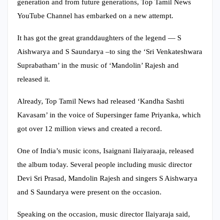
generation and from future generations, Top Tamil News
YouTube Channel has embarked on a new attempt.
It has got the great granddaughters of the legend — S
Aishwarya and S Saundarya –to sing the ‘Sri Venkateshwara
Suprabatham’ in the music of ‘Mandolin’ Rajesh and
released it.
Already, Top Tamil News had released ‘Kandha Sashti
Kavasam’ in the voice of Supersinger fame Priyanka, which
got over 12 million views and created a record.
One of India’s music icons, Isaignani Ilaiyaraaja, released
the album today. Several people including music director
Devi Sri Prasad, Mandolin Rajesh and singers S Aishwarya
and S Saundarya were present on the occasion.
Speaking on the occasion, music director Ilaiyaraja said,