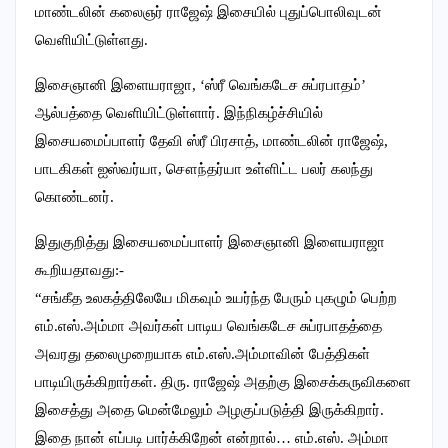
மாண்டலின் கலைஞர் ராஜேஷ் இசையில் புதுப்பொலிவுடன்
வெளியிட்டுள்ளது.
இசைஞானி இளையராஜா, ‘ஸ்ரீ வெங்கடேச சுப்ரபாதம்’
ஆல்பத்தை வெளியிட்டுள்ளார். இந்நிகழ்ச்சியில்
இசையமைப்பாளர் தேவி ஸ்ரீ பிரசாத், மாண்டலின் ராஜேஷ்,
பாடகிகள் ஐஸ்வர்யா, சௌந்தர்யா உள்ளிட்ட பலர் கலந்து
கொண்டனர்.
இதுகுறித்து இசையமைப்பாளர் இசைஞானி இளையராஜா
கூறியதாவது:-
“சங்கீத உலகத்திலேயே மிகவும் உயர்ந்த பேரும் புகழும் பெற்ற
எம்.எஸ்.அம்மா அவர்கள் பாடிய வெங்கடேச சுப்ரபாதத்தை
அவரது தலைமுறையாக எம்.எஸ்.அம்மாவின் பேத்திகள்
பாடியிருக்கிறார்கள். திரு. ராஜேஷ் அதற்கு இசைக்கருவிகளை
இசைத்து அதை மென்மேலும் அழகுப்படுத்தி இருக்கிறார்.
இதை நான் எப்படி பார்க்கிறேன் என்றால்… எம்.எஸ். அம்மா