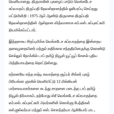
வெளியானது. திருமாலின் புகழைப் பாடும் வெங்கடேச
சுப்ரபாதம்; திருப்பதி தேவஸ்தானத்தில் ஒலிபரப்பு செய்தது
மட்டுமின்றி : 1975 ஆம் ஆண்டு திருமலை திருப்பதி
தேவஸ்தானத்தின் ஆஸ்தான வித்வானாக எம்.எஸ். சுப்புலட்சுமி
நியமிக்கப்பட்டார்.
இத்தகைய சிறப்புமிக்க வெங்கடேச சுப்ரபாதத்தை இன்றைய
தலைமுறையினர் மற்றும் எதிர்கால சந்ததியினருக்கு கொண்டு
செல்லும் நோக்கில் டாப் தமிழ் நியூஸ் யூட்யூப் சேனல் புதிய
அத்தியாயத்தை தொட்டுள்ளது.
ஏற்கனவே கந்த சஷ்டி கவசத்தை சூப்பர் சிங்கர் புகழ்
பிரியங்கா குரலில் வெளியிட்டு 12 மில்லியன்
பார்வையாளர்களை கடந்து சாதனை படைத்த டாப் தமிழ்
நியூஸ் நிர்வாகம், தற்போது ஸ்ரீ வெங்கடேச சுப்ரபாதத்தை
எம்.எஸ். சுப்புலட்சுமி அவர்களின் கொள்ளு பேத்திகள்
எஸ்.ஐஸ்வர்யா மற்றும் எஸ். சௌந்தர்யா ஆகியோர் பாட,