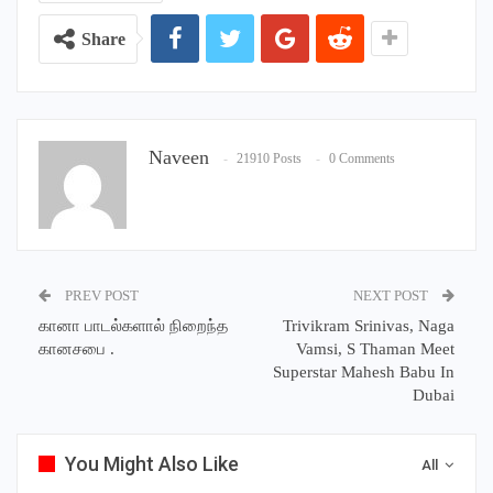
Share
Naveen
21910 Posts
0 Comments
PREV POST
NEXT POST
கானா பாடல்களால் நிறைந்த
Trivikram Srinivas, Naga
கானசபை .
Vamsi, S Thaman Meet
Superstar Mahesh Babu In
Dubai
You Might Also Like
All