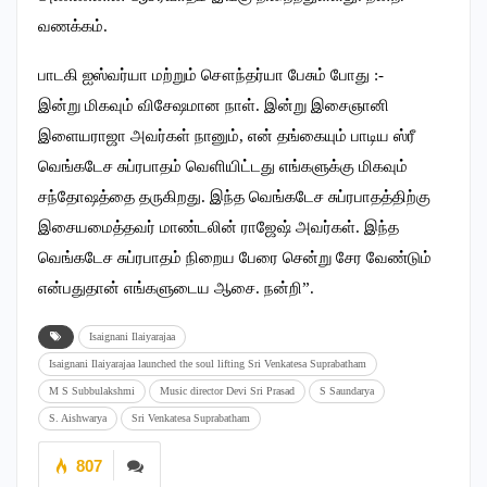
வணக்கம்.
பாடகி ஐஸ்வர்யா மற்றும் சௌந்தர்யா பேசும் போது :-
இன்று மிகவும் விசேஷமான நாள். இன்று இசைஞானி
இளையராஜா அவர்கள் நானும், என் தங்கையும் பாடிய ஸ்ரீ
வெங்கடேச சுப்ரபாதம் வெளியிட்டது எங்களுக்கு மிகவும்
சந்தோஷத்தை தருகிறது. இந்த வெங்கடேச சுப்ரபாதத்திற்கு
இசையமைத்தவர் மாண்டலின் ராஜேஷ் அவர்கள். இந்த
வெங்கடேச சுப்ரபாதம் நிறைய பேரை சென்று சேர வேண்டும்
என்பதுதான் எங்களுடைய ஆசை. நன்றி”.
Isaignani Ilaiyarajaa
Isaignani Ilaiyarajaa launched the soul lifting Sri Venkatesa Suprabatham
M S Subbulakshmi
Music director Devi Sri Prasad
S Saundarya
S. Aishwarya
Sri Venkatesa Suprabatham
807