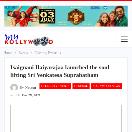
Home
Events
Celebrity Events
Isaignani Ilaiyarajaa launched the soul
lifting Sri Venkatesa Suprabatham
CELEBRITY EVENTS
GENERAL
KOLLYWOOD NEWS
By
Naveen
On
Dec 29, 2021