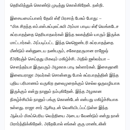
தெரிவித்துக் கொண்டு முடித்து கொள்கிறேன். நன்றி.
இசையமைப்பாளர் தேவி ஸ்ரீ பிரசாத் பேசும் போது: –
“மிக சிறந்த எம்.எஸ்.சுப்புலட்சுமி அம்மா பாடிய ஸ்ரீ வெங்கடேச
சுப்ரபாதத்தை தெரியாதவர்கள் இந்த உலகத்தில் யாரும் இருக்க
மாட்டார்கள். அப்படிப்பட்ட இந்த லெஜெண்டரி சுப்ரபாதத்தை
மீண்டும் என்னுடைய நண்பரும், சகோதரருமான ராஜேஷ்
ரீஅரேஞ்ச் செய்தது மிகவும் மகிழ்ச்சி. அதில் ஐஸ்வர்யா –
சௌந்தர்யா இருவரும் அழகாக பாடி உள்ளார்கள். இசைஞானி
இளையராஜா அவர்கள் சொன்னது போல் சுப்ரபாதத்தின் இந்த
புதிய பரிமாணம் வருகிற தலைமுறைக்கும் செல்ல ஒருவழியாக
இருக்கும் என்று நானும் நம்புகிறேன். இந்த அழகான
நிகழ்ச்சியில் நானும் பங்கு கொண்டேன் என்பது மகிழ்ச்சியாக
உள்ளது. ராஜா சார் ஆசியுடன் வெளியிடப்பட்டுள்ள இந்த
ஆல்பம் மிகப்பெரிய வெற்றியை அடைய வேண்டும் என்று நான்
பிரார்த்திக்கிறேன். அதேபோல் எங்கள் குரு மாண்டலின்