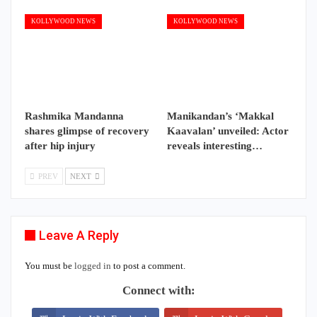
KOLLYWOOD NEWS
KOLLYWOOD NEWS
Rashmika Mandanna
Manikandan’s ‘Makkal
shares glimpse of recovery
Kaavalan’ unveiled: Actor
after hip injury
reveals interesting…
PREV
NEXT
Leave A Reply
You must be
logged in
to post a comment.
Connect with: