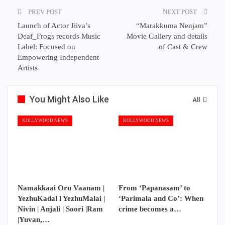
PREV POST
NEXT POST
Launch of Actor Jiiva’s
“Marakkuma Nenjam”
Deaf_Frogs records Music
Movie Gallery and details
Label: Focused on
of Cast & Crew
Empowering Independent
Artists
You Might Also Like
All
KOLLYWOOD NEWS
KOLLYWOOD NEWS
Namakkaai Oru Vaanam |
From ‘Papanasam’ to
YezhuKadal l YezhuMalai |
‘Parimala and Co’: When
Nivin | Anjali | Soori |Ram
crime becomes a…
|Yuvan,…