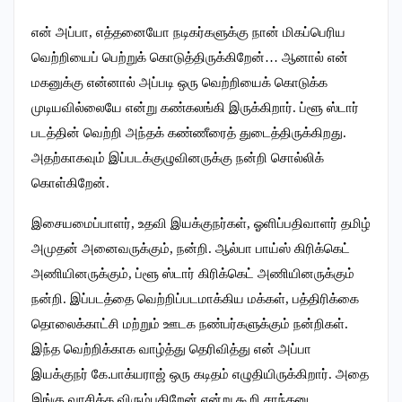
என் அப்பா, எத்தனையோ நடிகர்களுக்கு நான் மிகப்பெரிய
வெற்றியைப் பெற்றுக் கொடுத்திருக்கிறேன்… ஆனால் என்
மகனுக்கு என்னால் அப்படி ஒரு வெற்றியைக் கொடுக்க
முடியவில்லையே என்று கண்கலங்கி இருக்கிறார். ப்ளூ ஸ்டார்
படத்தின் வெற்றி அந்தக் கண்ணீரைத் துடைத்திருக்கிறது.
அதற்காகவும் இப்படக்குழுவினருக்கு நன்றி சொல்லிக்
கொள்கிறேன்.
இசையமைப்பாளர், உதவி இயக்குநர்கள், ஓளிப்பதிவாளர் தமிழ்
அமுதன் அனைவருக்கும், நன்றி. ஆல்பா பாய்ஸ் கிரிக்கெட்
அணியினருக்கும், ப்ளூ ஸ்டார் கிரிக்கெட் அணியினருக்கும்
நன்றி. இப்படத்தை வெற்றிப்படமாக்கிய மக்கள், பத்திரிக்கை
தொலைக்காட்சி மற்றும் ஊடக நண்பர்களுக்கும் நன்றிகள்.
இந்த வெற்றிக்காக வாழ்த்து தெரிவித்து என் அப்பா
இயக்குநர் கே.பாக்யராஜ் ஒரு கடிதம் எழுதியிருக்கிறார். அதை
இங்கு வாசிக்க விரும்புகிறேன் என்று கூறி சாந்தனு