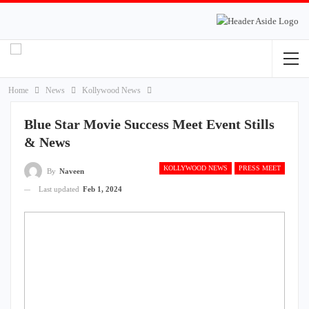
Home
News
Kollywood News
Blue Star Movie Success Meet Event Stills
& News
KOLLYWOOD NEWS
PRESS MEET
By
Naveen
Last updated
Feb 1, 2024