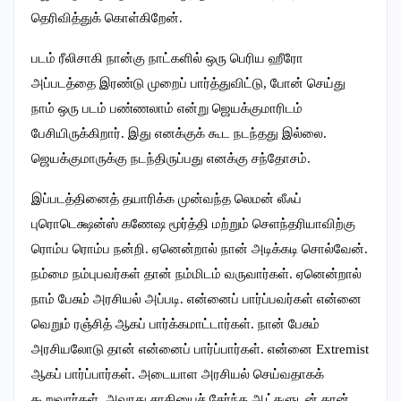
தெரிவித்துக் கொள்கிறேன்.
படம் ரீலிசாகி நான்கு நாட்களில் ஒரு பெரிய ஹீரோ
அப்படத்தை இரண்டு முறைப் பார்த்துவிட்டு, போன் செய்து
நாம் ஒரு படம் பண்ணலாம் என்று ஜெயக்குமாரிடம்
பேசியிருக்கிறார். இது எனக்குக் கூட நடந்தது இல்லை.
ஜெயக்குமாருக்கு நடந்திருப்பது எனக்கு சந்தோசம்.
இப்படத்தினைத் தயாரிக்க முன்வந்த லெமன் லீஃப்
புரொடெக்ஷன்ஸ் கணேஷ மூர்த்தி மற்றும் செளந்தரியாவிற்கு
ரொம்ப ரொம்ப நன்றி. ஏனென்றால் நான் அடிக்கடி சொல்வேன்.
நம்மை நம்புபவர்கள் தான் நம்மிடம் வருவார்கள். ஏனென்றால்
நாம் பேசும் அரசியல் அப்படி. என்னைப் பார்ப்பவர்கள் என்னை
வெறும் ரஞ்சித் ஆகப் பார்க்கமாட்டார்கள். நான் பேசும்
அரசியலோடு தான் என்னைப் பார்ப்பார்கள். என்னை Extremist
ஆகப் பார்ப்பார்கள். அடையாள அரசியல் செய்வதாகக்
கூறுவார்கள். அவரது சாதியைச் சேர்ந்த ஆட்களுடன் தான்