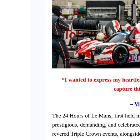
“I wanted to express my heartfelt
capture th
– V
The 24 Hours of Le Mans, first held in
prestigious, demanding, and celebrated
revered Triple Crown events, alongsi