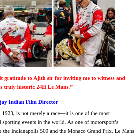
 gratitude to Ajith sir for inviting me to witness and
is truly historic 24H Le Mans.”
ijay
Indian Film Director
 1923, is not merely a race—it is one of the most
 sporting events in the world. As one of motorsport’s
de the Indianapolis 500 and the Monaco Grand Prix, Le Mans