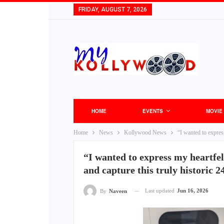
FRIDAY, AUGUST 7, 2026
HOME
EVENTS
MOVIE
Home
News
Kollywood News
“I wanted to express
“I wanted to express my heartfelt
and capture this truly historic
Last updated
Jun 16, 2026
By
Naveen