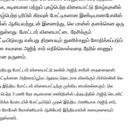
்க, கடினமான மற்றும் புகழ்பெற்ற விளையாட்டு நிகழ்வுகளில்
ுகழ்பெற்ற டிரிபிள் கிரவுன் போட்டிகளான இண்டியானாபோலிஸ்
ரிக்ஸ் ஆகியவற்றுடன் இணைந்து, லெ மான்ஸ் தனக்கென ஒரு
ற்றுள்ளது. மோட்டார் விளையாட்டை நேசிக்கும்
டியிடுவது என்பது திறமையும் துணிச்சலும் சோதிக்கப்படும்
சவாலை அஜித் சார் எதிர்கொள்வதை நேரில் காணும்
யான தருணம்.
ற்றியது மோட்டார் விளையாட்டு உலகில் அஜித் சாரின் சாதனைதான்.
ோட்டிக்கான அதிகாரப்பூர்வ ஆதரவு தொடராக விளங்கும் மிச்செலின் லெ
றது இந்திய மோட்டார் விளையாட்டிற்கு முக்கிய மைல்கல்லாகும். லெ
ைபெற்ற 3 மணி நேர கடினமான எண்டூரன்ஸ் பந்தயத்தில் அஜித் ரெடண்ட்
்புமிக்க மேடையில் போட்டியிடும் முதல் இந்திய அணியாக அஜித் சார்,
மற்றும் ரோமேன் வோஸ்னியாக் ஆகியோர் இந்தியாவின் கனவுகளையும்
றுள்ளனர்.