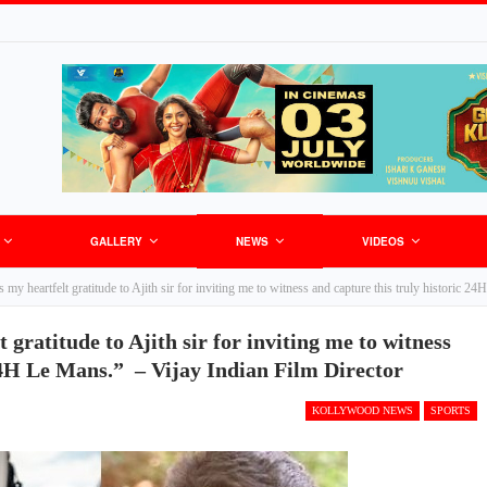
GALLERY
NEWS
VIDEOS
 my heartfelt gratitude to Ajith sir for inviting me to witness and capture this truly historic 
 gratitude to Ajith sir for inviting me to witness
 24H Le Mans.” – Vijay Indian Film Director
KOLLYWOOD NEWS
SPORTS