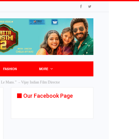
FASHION
MORE
24H Le Mans.” – Vijay Indian Film Director
Our Facebook Page