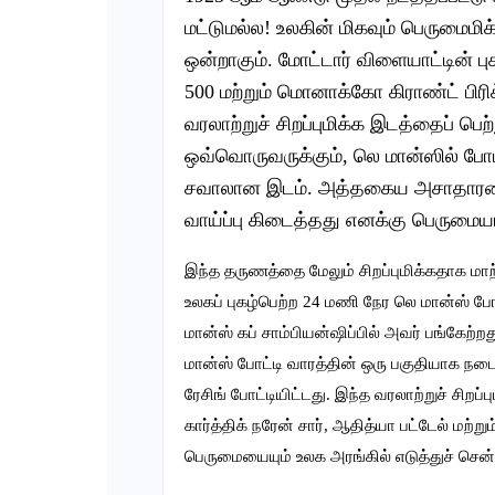
மட்டுமல்ல! உலகின் மிகவும் பெருமைமிக
ஒன்றாகும். மோட்டார் விளையாட்டின் ப
500 மற்றும் மொனாக்கோ கிராண்ட் பி
வரலாற்றுச் சிறப்புமிக்க இடத்தைப் பெ
ஒவ்வொருவருக்கும், லெ மான்ஸில் போட்
சவாலான இடம். அத்தகைய அசாதாரண 
வாய்ப்பு கிடைத்தது எனக்கு பெருமை
இந்த தருணத்தை மேலும் சிறப்புமிக்கதாக மா
உலகப் புகழ்பெற்ற 24 மணி நேர லெ மான்ஸ் ப
மான்ஸ் கப் சாம்பியன்ஷிப்பில் அவர் பங்கேற்
மான்ஸ் போட்டி வாரத்தின் ஒரு பகுதியாக நட
ரேசிங் போட்டியிட்டது. இந்த வரலாற்றுச் சிறப
கார்த்திக் நரேன் சார், ஆதித்யா பட்டேல் 
பெருமையையும் உலக அரங்கில் எடுத்துச் சென்