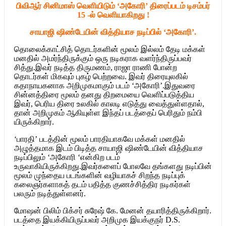
பிவிஆர் சினிமாஸ் வெளியிடும் ‘அகோரி’ திரைப்படம் டிசம்பர்
15 -ல் வெளியாகிறது !
சாயாஜி ஷிண்டேயின் வித்தியாச நடிப்பில் ‘அகோரி’.
தொலைக்காட்சித் தொடர்களின் மூலம் இல்லம் தேடி மக்கள்
மனதில் அமர்ந்திருக்கும் ஒரு நடிகராக வளர்ந்திருப்பவர்
சித்து.இவர் நடித்த திருமணம், ராஜா ராணி போன்ற
தொடர்கள் மிகவும் புகழ் பெற்றவை. இவர் திரையுலகில்
கதாநாயகனாக அறிமுகமாகும் படம் ‘அகோரி’.இதுவரை
சின்னத்திரை மூலம் தனது திறமையை வெளிப்படுத்திய
இவர், பெரிய திரை உலகில் காலடி எடுத்து வைத்துள்ளதால்,
தான் அறிமுகம் ஆகியுள்ள இந்தப் படத்தைப் பெரிதும் நம்பி
யிருக்கிறார்.
‘பாரதி’ படத்தின் மூலம் பாரதியாகவே மக்கள் மனதில்
அழுத்தமாக இடம் பிடித்த சாயாஜி ஷிண்டேயின் வித்தியாச
நடிப்பிலும் ‘அகோரி ‘என்கிற படம்
உருவாகியிருக்கிறது.இவர்களைப் போலவே தங்களது நடிப்பின்
மூலம் முந்தைய படங்களின் வழியாகச் சிறந்த நடிப்புக்
கலைஞர்களாகத் தடம் பதித்த குணச்சித்திர நடிகர்கள்
பலரும் நடித்துள்ளனர்.
மோஷன் பிலிம் பிக்சர் சுரேஷ் கே. மேனன் தயாரித்திருக்கிறார்.
படத்தை இயக்கியிருப்பவர் அறிமுக இயக்குநர் D.S.