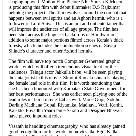
shaping up well. Motion Film Picture NIC Suresh K Menon
is producing this film with debut filmmaker D.S Rajkumar
helming the project. The film revolves around the combat that
happens between evil spirits and an Aghori hermit, who is a
follower of Lord Shiva. This is an out and out entertainer that
will impress the audiences of all age groups. The film has
been shot across the huge set backdrops of Haridwar in
addition to some major portions filmed across Kerala’s thick
forests, which includes the combination scenes of Sayaji
Shinde’s character and other Aghori hermits.
The film will have top-notch Computer Generated graphic
works, which will offer a tremendous visual treat for the
audiences. Telugu actor Jakkulla babu, will be seen playing
the antagonist in this movie. Shruthi Ramakrishnan is playing
the female lead role in this film. It is worth mentioning that
she has been honoured with Karnataka State Government for
her best performances. She was earlier seen playing one of the
lead roles in Tamil movie 144 as well. Mime Gopi, Siddhu,
Darling Madhana Gopal, Riyamika, Madhavi, Vetri, Karthi,
Kalakka Povadhu Yaaru fame Sarath and Designer Bhavan
have played important roles.
Vasanth is handling cinematography, who has already gained
good recognition for his works in movies like Ego, Kalla