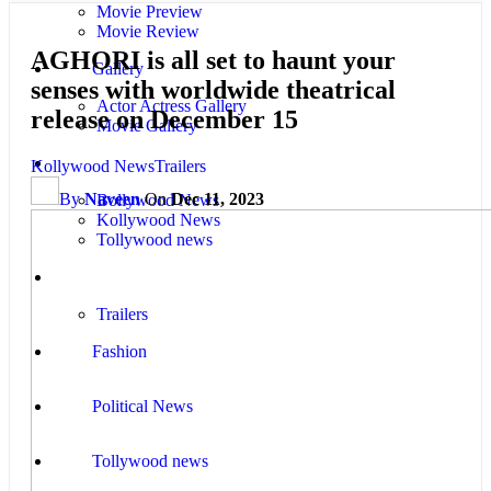
Movie Preview
Movie Review
AGHORI is all set to haunt your
Gallery
senses with worldwide theatrical
Actor Actress Gallery
release on December 15
Movie Gallery
News
Kollywood News
Trailers
By
Naveen
On
Dec 11, 2023
Bollywood News
Kollywood News
Tollywood news
Videos
Trailers
Fashion
Political News
Tollywood news