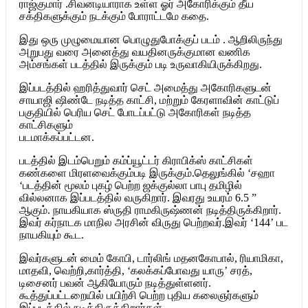
ராஜ்குமார் .சிவனடியாராக உள்ள ஓர் அகோரிக்கும் தீய
சக்திகளுக்கும் நடக்கும் போராட்டமே கதை.
இது ஒரு முழுமையான பொழுதுபோக்குப் படம் . ஆறிலிருந்து
அறுபது வரை அனைத்து வயதினருக்குமான வணிக
அம்சங்கள் படத்தில் இருக்கும் படி உருவாகியிருக்கிறது.
இப்படத்தில் ஹரித்துவார் செட் அமைத்து அகோரிகளுடன்
சாயாஜி ஷிண்டே நடித்த காட்சி, மற்றும் கேரளாவின் காட்டுப்
பகுதியில் பெரிய செட் போடப்பட்டு அகோரிகள் நடித்த
காட்சிகளும்
படமாக்கப்பட்டன.
படத்தில் இடம்பெறும் கம்ப்யூட்டர் கிராபிக்ஸ் காட்சிகள்
கண்களை மிரளவைக்கும்படி இருக்கும்.தெலுங்கில் ‘சஹா
‘படத்தின் மூலம் புகழ் பெற்ற ஜக்குல்லா பாபு தமிழில்
வில்லனாக இப்படத்தில் வருகிறார். இவரது உயரம் 6.5 ”
ஆகும். நாயகியாக ஸ்ருதி ராமகிருஷ்ணன் நடித்திருக்கிறார்.
இவர் கர்நாடக மாநில அரசின் விருது பெற்றவர்.இவர் ‘144’ பட
நாயகியும் கூட.
இவர்களுடன் மைம் கோபி, டார்லிங் மதனகோபால், ரியாமிகா,
மாதவி, வெற்றி,கார்த்தி, ‘கலக்கப்போவது யாரு’ சரத்,
டிசைனர் பவன் ஆகியோரும் நடித்துள்ளனர்.
கூத்துப்பட்டறையில் பயிற்சி பெற்ற புதிய கலைஞர்களும்
இப்படத்தில் நடித்திருக்கிறார்கள்.