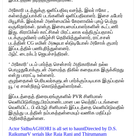
அகோரி படத்துக்கு ஒளிப்பதிவு வசந்த். இவர் ஈகோ ,
கள்ளத்துப்பாக்கி படங்களின் ஒளிப்பதிவாளர். இசை ஃபோர்
மியூசிக். இவர்கள் அண்மையில் கேரளாவில் புகழ் பெற்று
வருகிறார்கள். நான்கு இசையமைப்பாளர்களின் கூட்டணி
இது. கிராபிக்ஸ் காட்சிகள் மிரட்டலாக வந்திருப்பதாகப்
படக்குழுவினர் மகிழ்ச்சி தெரிவித்துள்ளார், ராட்சசன்
படத்தின் CG டீமின் அக்ஷயா ஸ்டுடியோஸ் அசோக் குமார்
இப்படத்தில் பணிபுரிந்துள்ளனர்.
ஆர்ட் டைரக்டர் ஜெயச்சந்திரன்.
‘ அகோரி’ படம் பார்த்த சென்சார் அதிகாரிகள் நல்ல
பொழுதுபோக்குடன் அமைந்த திகில் கதையாக இருக்கிறது
என்று பாராட்டி உள்ளனர்.
குழந்தைகள் பெரியவர்களுடன் பார்க்கும்படியாக இருப்பதால்
யூ / ஏ சான்றிதழ் கொடுத்துள்ளார்கள்.
இப்படத்தைத் திரையரங்குகளில் PVR சினிமாஸ்
வெளியிடுகிறது.பிரம்மாண்டமான பல வெற்றிப் படங்களை
வெளியிட்ட பி விஆர் சினிமாஸ் இப்படத்தை வெளியிடுவதில்
இருந்து படத்தின் நம்பகத்தன்மையும் வணிக மதிப்பும்
அதிகரித்துள்ளன.
Actor Sidhu
AGHORI is all set to haunt
Directed by D.S.
Rajkumar
V serials like Raja Rani and Thirumanam