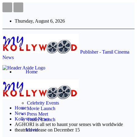
Thursday, August 6, 2026
Publisher - Tamil Cinema
News
Home
Events
Audio Launch
Celebrity Events
Home
Movie Launch
News
Press Meet
Kollywood News
Trailer Launch
AGHORI is all set to haunt your senses with worldwide
theatrical release on December 15
Movie