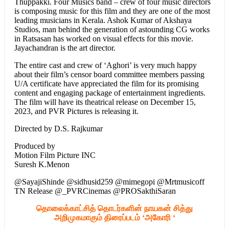
Thuppakki. Four Musics band – crew of four music directors
is composing music for this film and they are one of the most
leading musicians in Kerala. Ashok Kumar of Akshaya
Studios, man behind the generation of astounding CG works
in Ratsasan has worked on visual effects for this movie.
Jayachandran is the art director.
The entire cast and crew of ‘Aghori’ is very much happy
about their film’s censor board committee members passing
U/A certificate have appreciated the film for its promising
content and engaging package of entertainment ingredients.
The film will have its theatrical release on December 15,
2023, and PVR Pictures is releasing it.
Directed by D.S. Rajkumar
Produced by
Motion Film Picture INC
Suresh K.Menon
@SayajiShinde @sidhusid259 @mimegopi @Mrtmusicoff
TN Release @_PVRCinemas @PROSakthiSaran
தொலைக்காட்சித் தொடர்களின் நாயகன் சித்து
அறிமுகமாகும் திரைப்படம் ‘அகோரி ‘