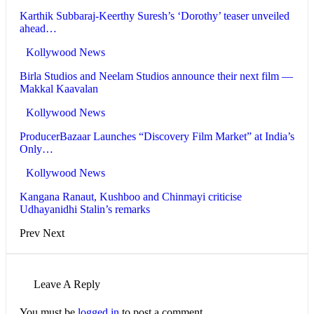
Karthik Subbaraj-Keerthy Suresh’s ‘Dorothy’ teaser unveiled
ahead…
Kollywood News
Birla Studios and Neelam Studios announce their next film —
Makkal Kaavalan
Kollywood News
ProducerBazaar Launches “Discovery Film Market” at India’s
Only…
Kollywood News
Kangana Ranaut, Kushboo and Chinmayi criticise
Udhayanidhi Stalin’s remarks
Prev
Next
Leave A Reply
You must be
logged in
to post a comment.