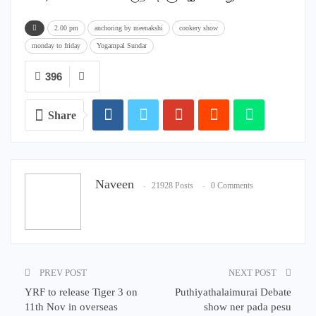
2.00 pm
anchoring by meenakshi
cookery show
monday to friday
Yogampal Sundar
396
Share
Naveen
21928 Posts
0 Comments
PREV POST
NEXT POST
YRF to release Tiger 3 on
Puthiyathalaimurai Debate
11th Nov in overseas
show ner pada pesu