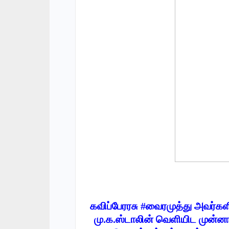
கவிப்பேரரசு #வைரமுத்து அவர்க
மு.க.ஸ்டாலின் வெளியிட முன்னாள