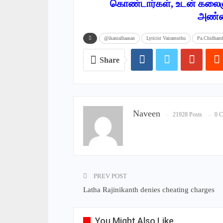
கொண்டார்கள், உடன் கலைஞ
அண்ண
@ikamalhaasan
Lyricist Vairamuthu
Pa.Chidham
Share
Naveen
21928 Posts
0 
PREV POST
Latha Rajinikanth denies cheating charges
You Might Also Like