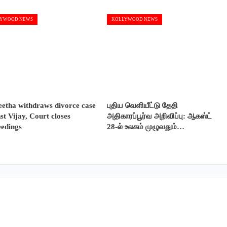
YWOOD NEWS
KOLLYWOOD NEWS
etha withdraws divorce case
புதிய வெளியீட்டு தேதி
st Vijay, Court closes
அதிகாரப்பூர்வ அறிவிப்பு: ஆகஸ்ட்
eedings
28-ல் உலகம் முழுவதும்…