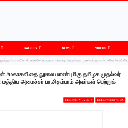
GALLERY
NEWS
VIDEOS
ரமுத்து அவர்களின் #மகாகவிதை நூலை மாண்புமிகு தமிழக முதல்வர் மு.க.ஸ்டாலின் வெளியிட 
ின் #மகாகவிதை நூலை மாண்புமிகு தமிழக முதல்வர்
மத்திய அமைச்சர் பா.சிதம்பரம் அவர்கள் பெற்றுக்
CELEBRITY EVENTS
KOLLYWOOD NEWS