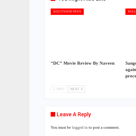
KOLLYWOOD NEWS
KOLL
“DC” Movie Review By Naveen
Sange
again
proc
PREV
NEXT
Leave A Reply
You must be
logged in
to post a comment.