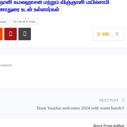
ானி கமலஹாசன் மற்றும் விஞ்ஞானி மயில்சாமி
ாதுரை உடன் உள்ளார்கள்
baram
TN CM M K Stalin
685
Comments
NEXT POST
Team Vaazhai welcomes 2024 with warm hands!!
More From Author