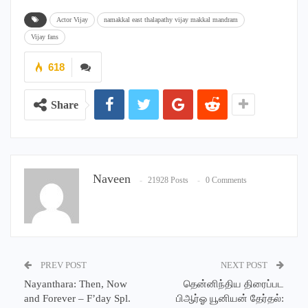
Actor Vijay
namakkal east thalapathy vijay makkal mandram
Vijay fans
618
Share
Naveen
21928 Posts
0 Comments
PREV POST
NEXT POST
Nayanthara: Then, Now
தென்னிந்திய திரைப்பட
and Forever – F’day Spl.
பிஆர்ஓ யூனியன் தேர்தல்: