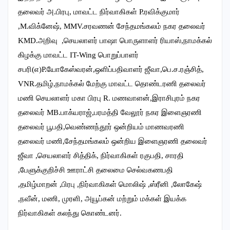
தலைவர் அ.பிரபு, மாவட்ட நிர்வாகிகள் P.ரவிக்குமார்
,M.விக்னேஷ், MMV.சரவணன் சேந்தமங்கலம் நகர தலைவர்
KMD.அறிவு ,செயலாளர் பாஷா பொருளாளர் ரியாஸ்,நாமக்கல்
கிழக்கு மாவட்ட IT-Wing பொறுப்பாளர்
சபரி(எ)P.யோகேஸ்வரன்,ஒளிப்பதிவா
ளர் ஜீவா,பெ.ச.ரஞ்சித்,
VNR.தமிழ்,நாமக்கல் மேற்கு மாவட்ட தொண்டரணி தலைவர்
மணி செயலாளர் மகா பிரபு R. மணவாளன்,இராசிபுரம் நகர
தலைவர் MB.பாக்யராஜ்,பரமத்தி வேலூர் நகர இளைஞரணி
தலைவர் பூபதி,வெண்ணந்தூர் ஒன்றியம் மாணவரணி
தலைவர் மணி,சேந்தமங்கலம் ஒன்றிய இளைஞரணி தலைவர்
ஜீவா ,செயலாளர் சித்திக், நிர்வாகிகள் ரகுபதி, சாரதி
,பேளுக்குறிச்சி ஊராட்சி தலைமை செல்வகணபதி
,தமிழ்மாறன் ,பிரபு ,நிர்வாகிகள் மொலிஷ் ,ஸ்ரீனி ,லோகேஷ்
,நவீன், மணி, முரளி, அயூப்கன் மற்றும் மக்கள் இயக்க
நிர்வாகிகள் கலந்து கொண்டனர்.