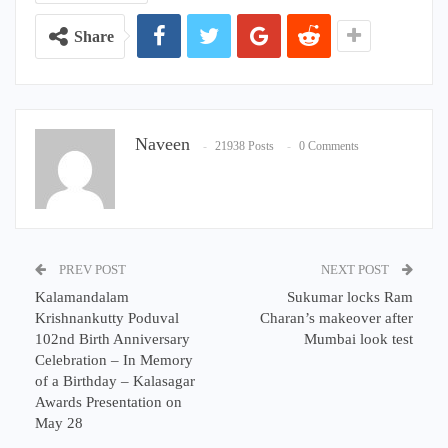
Share
Naveen
21938 Posts
0 Comments
PREV POST
NEXT POST
Kalamandalam
Sukumar locks Ram
Krishnankutty Poduval
Charan’s makeover after
102nd Birth Anniversary
Mumbai look test
Celebration – In Memory
of a Birthday – Kalasagar
Awards Presentation on
May 28