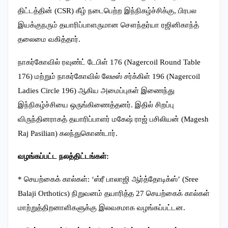
திட்டத்தின் (CSR) கீழ் நடைபெற்ற இந்நிகழ்ச்சிக்கு, பிரபல
இயக்குநரும் தயாரிப்பாளருமான சௌந்தர்யா ரஜினிகாந்த்
தலைமை வகித்தார்.
நாகர்கோவில் ரவுண்ட் டேபிள் 176 (Nagercoil Round Table
176) மற்றும் நாகர்கோவில் லேடீஸ் சர்க்கிள் 196 (Nagercoil
Ladies Circle 196) ஆகிய அமைப்புகள் இணைந்து
இந்நிகழ்ச்சியை ஒருங்கிணைத்தனர். இதில் சிறப்பு
விருந்தினராகத் தயாரிப்பாளர் மகேஷ் ராஜ் பசிலியன் (Magesh
Raj Pasilian) கலந்துகொண்டார்.
வழங்கப்பட்ட நலத்திட்டங்கள்:
* செயற்கைக் கால்கள்: ‘ஸ்ரீ பாலாஜி ஆர்த்தோடிக்ஸ்’ (Sree
Balaji Orthotics) நிறுவனம் தயாரித்த 27 செயற்கைக் கால்கள்
மாற்றுத்திறனாளிகளுக்கு இலவசமாக வழங்கப்பட்டன.