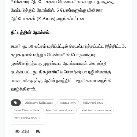
* மின்சார ஆட்டோக்கள்: பெண்களின் வாழ்வாதாரத்தை
மேம்படுத்தும் நோக்கில், 5 பெண்களுக்கு மின்சார
ஆட்டோக்கள் (E-Autos) வழங்கப்பட்டன.
திட்டத்தின் நோக்கம்:
சுமார் ரூ. 30 லட்சம் மதிப்பீட்டில் செயல்படுத்தப்பட்ட இத்திட்டம்,
சமூக நலன் மற்றும் பெண்களின் பொருளாதார
முன்னேற்றத்தை முதன்மை நோக்கமாகக் கொண்டு
நடத்தப்பட்டது. நிகழ்ச்சியில் சௌந்தர்யா ரஜினிகாந்த்
பயனாளிகளுக்கு நேரில் நலத்திட்ட உதவிகளை வழங்கி
வாழ்த்தினார்.
Aishwarya Rajinikanth
cinema news
kollywood news
Latest Cinema News
latest kollywood news
latest tamil cinema news
tamil cinema news
218