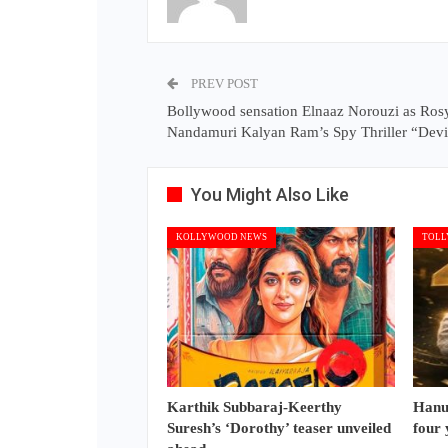
PREV POST
Bollywood sensation Elnaaz Norouzi as Rosy
Nandamuri Kalyan Ram’s Spy Thriller “Devi
You Might Also Like
KOLLYWOOD NEWS
TOLL
Karthik Subbaraj-Keerthy
Hanu
Suresh’s ‘Dorothy’ teaser unveiled
four 