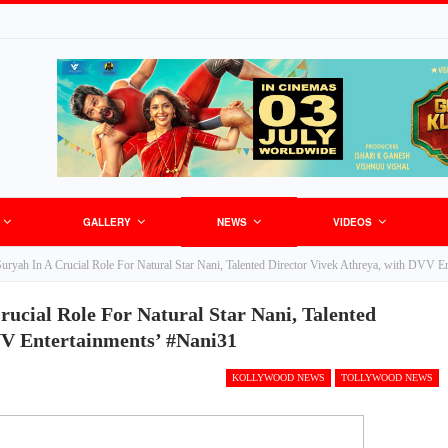
GALLERY
NEWS
VIDEOS
 Suryah In A Crucial Role For Natural Star Nani, Talented Director Vivek Athreya, with DVV E
rucial Role For Natural Star Nani, Talented
VV Entertainments’ #Nani31
KOLLYWOOD NEWS
TOLLYWOOD NEWS