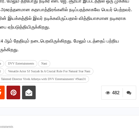
். மேலும் தற்போது நடிகர் எஸ். ஜே. சூர்யா இப்படத்தில் ஒரு முக்கிய
்யா அசுரத்தனமான கதாபாத்திரங்களில் நடிப்பதற்காகவே பெயர் பெற்றவர்.
் இயக்கத்தில் இவர் நடிக்கவிருப்பதால் வித்தியாசமான நடிகராக
பை ஏற்படுத்தியிருக்கிறது.
24 ஆம் தேதியும் நடைபெறவிருக்கிறது. மேலும் படத்தைப் பற்றிய
ுக்கிறது.
a
DVV Entertainments
Nani
1
Versatile Actor SJ Suryah In A Crucial Role For Natural Star Nani
 - Talented Director Vivek Athreya with DVV Entertainments' #Nani31
482
Comments