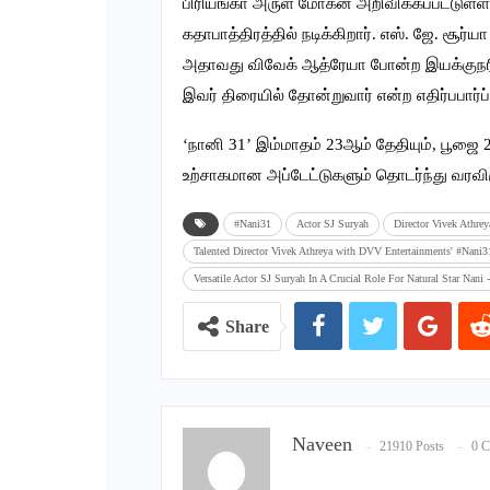
பிரியங்கா அருள் மோகன் அறிவிக்கப்பட்டுள்ளார
கதாபாத்திரத்தில் நடிக்கிறார். எஸ். ஜே. சூர
அதாவது விவேக் ஆத்ரேயா போன்ற இயக்குநரின
இவர் திரையில் தோன்றுவார் என்ற எதிர்பபார்ப்
‘நானி 31’ இம்மாதம் 23ஆம் தேதியும், பூஜை 
உற்சாகமான அப்டேட்டுகளும் தொடர்ந்து வரவிர
#Nani31
Actor SJ Suryah
Director Vivek Athrey
Talented Director Vivek Athreya with DVV Entertainments' #Nani3
Versatile Actor SJ Suryah In A Crucial Role For Natural Star Nani
Share
Naveen
21910 Posts
0 