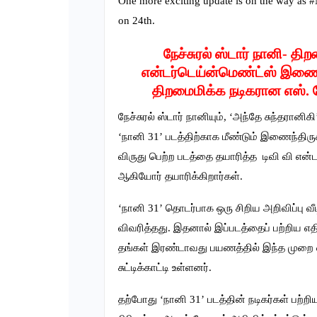
One more exciting update is on the way as 
on 24th.
நேச்சுரல் ஸ்டார் நானி- த
என்டர்டெய்ன்மெண்ட்ஸ் இணைந்த
திறமைமிக்க நடிகரான எஸ். ஜே
நேச்சுரல் ஸ்டார் நானியும், ‘அந்தே சுந்தரா
‘நானி 31’ படத்திற்காக மீண்டும் இணைந்திரு
விருது பெற்ற படத்தை தயாரித்த டிவி வி என்
ஆகியோர் தயாரிக்கிறார்கள்.
‘நானி 31’ தொடர்பாக ஒரு சிறிய அறிவிப்பு வ
விவரித்தது. இதனால் இப்படத்தைப் பற்றிய எதிர
தங்கள் இரண்டாவது பயணத்தில் இந்த முறை 
சுட்டிக்காட்டி உள்ளனர்.
தற்போது ‘நானி 31’ படத்தின் நடிகர்கள் பற