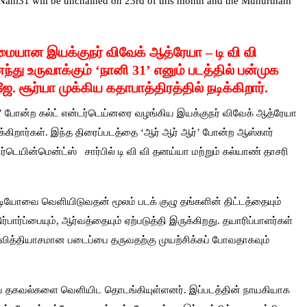
#Nani31 will be unchained on 23rd of this month and the Muhurtham
ிறமையான இயக்குநர் விவேக் ஆத்ரேயா – டி வி வி
ு உருவாக்கும் ‘நானி 31’ எனும் படத்தில் பன்முக
. சூர்யா முக்கிய கதாபாத்திரத்தில் நடிக்கிறார்.
னிகி’ போன்ற கல்ட் என்டர்டெய்னரை வழங்கிய இயக்குநர் விவேக் ஆத்ரேயா
க்கிறார்கள். இந்த திரைப்படத்தை ‘ஆர் ஆர் ஆர்’ போன்ற ஆஸ்கார்
டர்டெயின்மென்ட்ஸ் சார்பி
ல் டி வி வி தனய்யா மற்றும் கல்யாண் தாசரி
ீடியோவை வெளியிடுவதன் மூலம் படக் குழு தங்களின் திட்டத்தையும்
்பார்ப்பையும், ஆர்வத்தையும் ஏற்படுத்தி இருக்கிறது. தயாரிப்பாளர்கள்
வித்தியாசமான படைப்பை தருவதற்கு முயற்சிக்கப் போவதாகவும்
்றிய தகவல்களை வெளியிட தொடங்கியுள்ளனர். இப்படத்தின் நாயகியாக