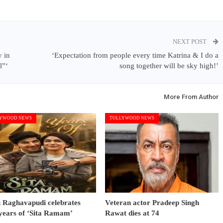
NEXT POST
 in
‘Expectation from people every time Katrina & I do a
l”‘
song together will be sky high!’
More From Author
YWOOD NEWS
TOLLYWOOD NEWS
 Raghavapudi celebrates
Veteran actor Pradeep Singh
years of ‘Sita Ramam’
Rawat dies at 74