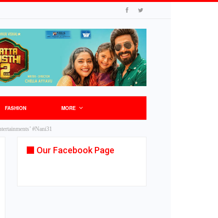
FASHION
MORE
ntertainments’ #Nani31
Our Facebook Page