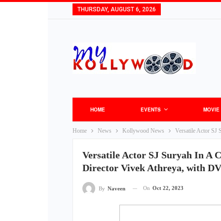
THURSDAY, AUGUST 6, 2026
HOME
EVENTS
MOVIE
Home
News
Kollywood News
Versatile Actor SJ
Versatile Actor SJ Suryah In A C
Director Vivek Athreya, with D
On
Oct 22, 2023
By
Naveen