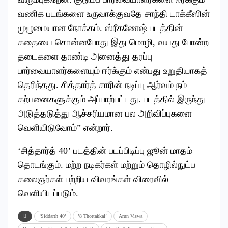
வணிக படங்களை உருவாக்குவதே சாந்தி டாக்கீஸின்
முழுமையான நோக்கம். ஸ்ரீகணேஷ் படத்தின்
கதையை சொன்னபோது இது மொழி, வயது போன்ற
தடைகளை தாண்டி அனைத்து தரப்பு
பார்வையாளர்களையும் ஈர்க்கும் என்பது உறுதியாகத்
தெரிந்தது. சித்தார்த் சாரின் நடிப்பு ஆர்வம் நம்
கற்பனைகளுக்கும் அப்பாற்பட்டது. படத்தில் இருந்து
அடுத்தடுத்து ஆச்சரியமான பல அறிவிப்புகளை
வெளியிடுவோம்” என்றார்.
‘சித்தார்த் 40’ படத்தின் படப்பிடிப்பு ஜூன் மாதம்
தொடங்கும். மற்ற நடிகர்கள் மற்றும் தொழில்நுட்ப
கலைஞர்கள் பற்றிய விவரங்கள் விரைவில்
வெளியிடப்படும்.
‘Siddarth 40’
’8 Thottakkal’
Arun Viswa