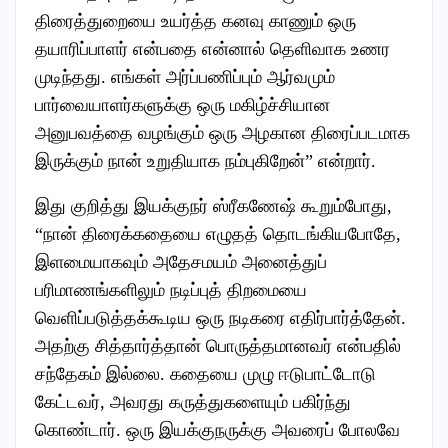
திரைத்துறையை உயர்த்த கனவு காணும் ஒரு
தயாரிப்பாளர் என்பதை என்னால் தெளிவாக உணர
முடிந்தது. எங்கள் அர்ப்பணிப்பும் ஆர்வமும்
பார்வையாளர்களுக்கு ஒரு மகிழ்ச்சியான
அனுபவத்தை வழங்கும் ஒரு அழகான திரைப்படமாக
இருக்கும் நான் உறுதியாக நம்புகிறேன்” என்றார்.
இது குறித்து இயக்குநர் ஸ்ரீகணேஷ் கூறும்போது,
“நான் திரைக்கதையை எழுதத் தொடங்கியபோதே,
இளமையாகவும் அதேசமயம் அனைத்துப்
பரிமாணங்களிலும் நடிப்புத் திறமையை
வெளிப்படுத்தக்கூடிய ஒரு நடிகரை எதிர்பார்த்தேன்.
அதற்கு சித்தார்த்தான் பொருத்தமானவர் என்பதில்
சந்தேகம் இல்லை. கதையை முழு ஈடுபாட்டோடு
கேட்டவர், அவரது கருத்துகளையும் பகிர்ந்து
கொண்டார். ஒரு இயக்குநருக்கு அவரைப் போலவே