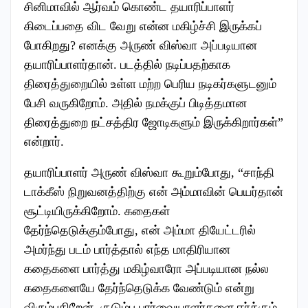
சினிமாவில் ஆர்வம் கொண்ட தயாரிப்பாளர்
கிடைப்பதை விட வேறு என்ன மகிழ்ச்சி இருக்கப்
போகிறது? எனக்கு அருண் விஸ்வா அப்படியான
தயாரிப்பாளர்தான். படத்தில் நடிப்பதற்காக
திரைத்துறையில் உள்ள மற்ற பெரிய நடிகர்களுடனும்
பேசி வருகிறோம். அதில் நமக்குப் பிடித்தமான
திரைத்துறை நட்சத்திர ஜோடிகளும் இருக்கிறார்கள்”
என்றார்.
தயாரிப்பாளர் அருண் விஸ்வா கூறும்போது, “சாந்தி
டாக்கீஸ் நிறுவனத்திற்கு என் அம்மாவின் பெயர்தான்
சூட்டியிருக்கிறோம். கதைகள்
தேர்ந்தெடுக்கும்போது, என் அம்மா தியேட்டரில்
அமர்ந்து படம் பார்த்தால் எந்த மாதிரியான
கதைகளை பார்த்து மகிழ்வாரோ அப்படியான நல்ல
கதைகளையே தேர்ந்தெடுக்க வேண்டும் என்று
விரும்புகிறேன். குடும்ப பார்வையாளர்களை ஈர்க்கும்