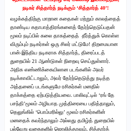
நடிகர் சித்தார்த் நடிக்கும் ‘சித்தார்த் 40’!
வழக்கத்திற்கு மாறான கதைகள் மற்றும் காலத்தைத்
தாண்டிய கதாபாத்திரங்களைத் தேர்ந்தெடுப்பதன்
மூலம் நடிப்பில் கலை தாகத்தைத் தீர்த்துக் கொள்ள
விரும்பும் நடிகர்கள் ஒரு சிலர் மட்டுமே! திறமையான
பான்-இந்திய நடிகராக சித்தார்த், திரைப்படத்
துறையில் 21 ஆண்டுகள் நிறைவு செய்துள்ளார்.
அதிக எண்ணிக்கையிலான படங்களில் அவர்
நடிக்காவிட்டாலும், அவர் தேர்ந்தெடுத்து நடித்த
அத்தனைப் படங்களுமே ரசிகர்கள் மனதில்
தாக்கத்தை ஏற்படுத்தியவை. பாலிவுட்டில் ‘ரங் தே
பசந்தி’மூலம் அழியாத முத்திரையை பதித்தாலும்,
தெலுங்கில் ‘பொம்மரில்லு’ மூலம் ரசிகர்களின்
மனதைக் கவர்ந்தாலும் அல்லது தமிழ்த் துறையில்
பல்வேறு வகைகளில் ஜொலித்தாலும், சித்தார்த்