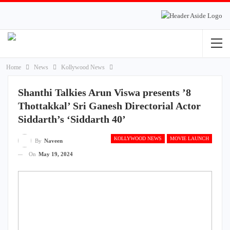
Home
News
Kollywood News
Shanthi Talkies Arun Viswa presents ’8
Thottakkal’ Sri Ganesh Directorial Actor
Siddarth’s ‘Siddarth 40’
KOLLYWOOD NEWS
MOVIE LAUNCH
By
Naveen
On
May 19, 2024