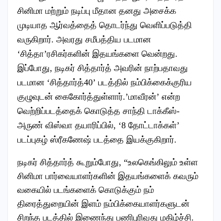
சினிமா மற்றும் நடிப்பு மீதான தனது அசைக்க
முடியாத ஆர்வத்தைத் தொடர்ந்து வெளிப்படுத்தி
வருகிறார். அவரது சமீபத்திய படமான
‘சித்தா’ரசிகர்களின் இதயங்களை வென்றது.
இப்போது, நடிகர் சித்தார்த் அவரின் நாற்பதாவது
படமான ‘சித்தார்த்40’ படத்தில் நம்பிக்கைக்குரிய
குழுவுடன் கைகோர்த்துள்ளார்.’மாவீரன்’ என்ற
வெற்றிப்படத்தைக் கொடுத்த சாந்தி டாக்கீஸ்-
அருண் விஸ்வா தயாரிப்பில், ‘8 தோட்டாக்கள்’
படப்புகழ் ஸ்ரீகணேஷ் படத்தை இயக்குகிறார்.
நடிகர் சித்தார்த் கூறும்போது, “உலகெங்கிலும் உள்ள
சினிமா பார்வையாளர்களின் இதயங்களைக் கவரும்
வகையில் படங்களைக் கொடுக்கும் நம்
திரைத்துறையின் இளம் நம்பிக்கையாளர்களுடன்
சிறந்த படத்தில் இணைந்து பணிபுரிவது மகிழ்ச்சி.