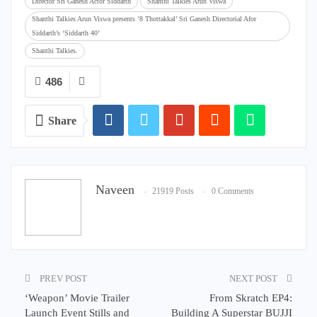
Director Sri Ganesh Actor Siddarth
Shanthi Talkies Arun Viswa
Shanthi Talkies Arun Viswa presents ’8 Thottakkal’ Sri Ganesh Directorial Afor
Siddarth’s ‘Siddarth 40’
Shanthi Talkies.
486
Share
Naveen
21919 Posts
0 Comments
PREV POST
NEXT POST
‘Weapon’ Movie Trailer
From Skratch EP4:
Launch Event Stills and
Building A Superstar BUJJI