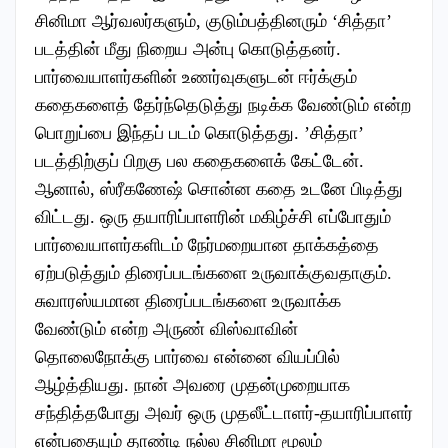
சினிமா ஆர்வலர்களும், குடும்பத்தினரும் ‘சித்தா’
படத்தின் மீது நிறைய அன்பு கொடுத்தனர்.
பார்வையாளர்களின் உணர்வுகளுடன் ஈர்க்கும்
கதைகளைத் தேர்ந்தெடுத்து நடிக்க வேண்டும் என்ற
பொறுப்பை இந்தப் படம் கொடுத்தது. ’சித்தா’
படத்திற்குப் பிறகு பல கதைகளைக் கேட்டேன்.
ஆனால், ஸ்ரீகணேஷ் சொன்ன கதை உடனே பிடித்து
விட்டது. ஒரு தயாரிப்பாளரின் மகிழ்ச்சி எப்போதும்
பார்வையாளர்களிடம் நேர்மறையான தாக்கத்தை
ஏற்படுத்தும் திரைப்படங்களை உருவாக்குவதாகும்.
சுவாரஸ்யமான திரைப்படங்களை உருவாக்க
வேண்டும் என்ற அருண் விஸ்வாவின்
தொலைநோக்கு பார்வை என்னை வியப்பில்
ஆழ்த்தியது. நான் அவரை முதன்முறையாக
சந்தித்தபோது அவர் ஒரு முதலீட்டாளர்-தயாரிப்பாளர்
என்பதையும் தாண்டி நல்ல சினிமா மூலம்