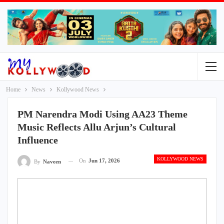
Home
News
Kollywood News
PM Narendra Modi Using AA23 Theme
Music Reflects Allu Arjun’s Cultural
Influence
KOLLYWOOD NEWS
On
Jun 17, 2026
By
Naveen