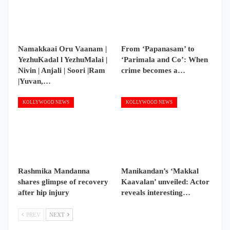
Namakkaai Oru Vaanam |
From ‘Papanasam’ to
YezhuKadal l YezhuMalai |
‘Parimala and Co’: When
Nivin | Anjali | Soori |Ram
crime becomes a…
|Yuvan,…
KOLLYWOOD NEWS
KOLLYWOOD NEWS
Rashmika Mandanna
Manikandan’s ‘Makkal
shares glimpse of recovery
Kaavalan’ unveiled: Actor
after hip injury
reveals interesting…
PREV
NEXT