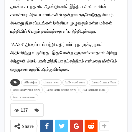
தாண்டி கடந்த சில ஆண்டுகளில் இந்திய சினிமாவின்
கலாச்சார அடையாளங்களில் ஒன்றாக உருவெடுத்துள்ளார்.
அவரது திரைப்படங்கள் இந்தியா முழுவதும் உள்ள மக்கள்
மத்தியில் பெரும் தாக்கத்தை ஏற்படுத்தியுள்ளது.
’AA23’ திரைப்படம் பற்றி எதிர்பார்ப்பு நாளுக்கு நாள்
அதிகரித்து வருகிறது. இதுபோன்ற தருணங்கள்தான் அல்லு
அர்ஜுன் அசல் பான் இந்தியா நட்சத்திரம் என்பதை மீண்டும்
ஒருமுறை உறுதிப்படுத்துகின்றன.
Allu Arjun
cinema news
kollywood news
Latest Cinema News
latest kollywood news
latest tamil cinema news
PM Narendra Modi
tamil cinema news
137
Share