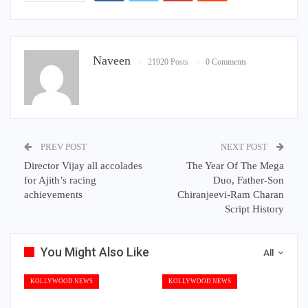
Naveen
21920 Posts
0 Comments
PREV POST
NEXT POST
Director Vijay all accolades
The Year Of The Mega
for Ajith’s racing
Duo, Father-Son
achievements
Chiranjeevi-Ram Charan
Script History
You Might Also Like
All
KOLLYWOOD NEWS
KOLLYWOOD NEWS