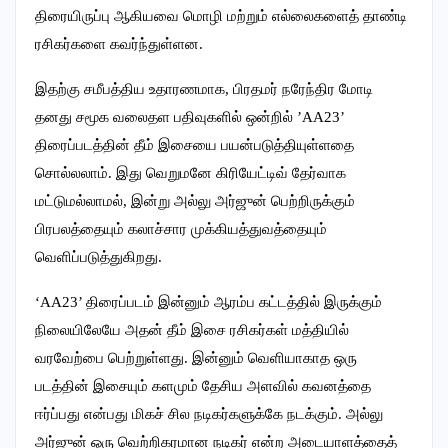
திரையிருப்பு ஆகியவை மொழி மற்றும் எல்லைகளைத் தாண்டி
ரசிகர்களை கவர்ந்துள்ளன.
இதற்கு சமீபத்திய உதாரணமாக, பிரதமர் நரேந்திர மோடி
தனது சமூக வலைதள பதிவுகளில் ஒன்றில் ’AA23’
திரைப்படத்தின் தீம் இசையை பயன்படுத்தியுள்ளதை
சொல்லலாம். இது வெறுமனே கிரியேட்டிவ் தேர்வாக
மட்டுமல்லாமல், இன்று அல்லு அர்ஜுன் பெற்றிருக்கும்
பிரபலத்தையும் கலாச்சார முக்கியத்துவத்தையும்
வெளிப்படுத்துகிறது.
‘AA23’ திரைப்படம் இன்னும் ஆரம்ப கட்டத்தில் இருக்கும்
நிலையிலேயே அதன் தீம் இசை ரசிகர்கள் மத்தியில்
வரவேற்பை பெற்றுள்ளது. இன்னும் வெளியாகாத ஒரு
படத்தின் இசையும் களமும் தேசிய அளவில் கவனத்தை
ஈர்ப்பது என்பது மிகச் சில நடிகர்களுக்கே நடக்கும். அல்லு
அர்ஜுன் ஒரு வெற்றிகரமான நடிகர் என்ற அடையாளத்தைத்