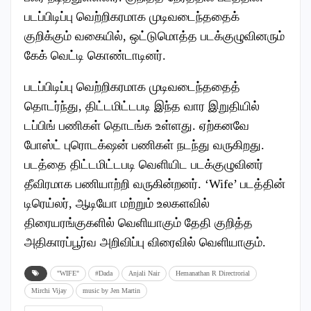
படப்பிடிப்பு வெற்றிகரமாக முடிவடைந்ததைக்
குறிக்கும் வகையில், ஒட்டுமொத்த படக்குழுவினரும்
கேக் வெட்டி கொண்டாடினர்.
படப்பிடிப்பு வெற்றிகரமாக முடிவடைந்ததைத்
தொடர்ந்து, திட்டமிட்டபடி இந்த வார இறுதியில்
டப்பிங் பணிகள் தொடங்க உள்ளது. ஏற்கனவே
போஸ்ட் புரொடக்‌ஷன் பணிகள் நடந்து வருகிறது.
படத்தை திட்டமிட்டபடி வெளியிட படக்குழுவினர்
தீவிரமாக பணியாற்றி வருகின்றனர். ‘Wife’ படத்தின்
டிரெய்லர், ஆடியோ மற்றும் உலகளவில்
திரையரங்குகளில் வெளியாகும் தேதி குறித்த
அதிகாரப்பூர்வ அறிவிப்பு விரைவில் வெளியாகும்.
"WIFE"
#Dada
Anjali Nair
Hemanathan R Directrorial
Mirchi Vijay
music by Jen Martin