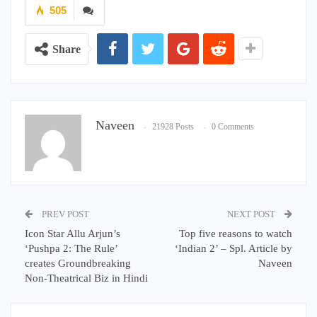
505
Share
Naveen
21928 Posts
0 Comments
PREV POST
NEXT POST
Icon Star Allu Arjun’s
Top five reasons to watch
‘Pushpa 2: The Rule’
‘Indian 2’ – Spl. Article by
creates Groundbreaking
Naveen
Non-Theatrical Biz in Hindi