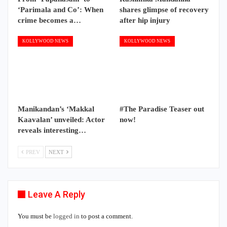
‘Parimala and Co’: When
shares glimpse of recovery
crime becomes a…
after hip injury
KOLLYWOOD NEWS
KOLLYWOOD NEWS
Manikandan’s ‘Makkal
#The Paradise Teaser out
Kaavalan’ unveiled: Actor
now!
reveals interesting…
PREV
NEXT
Leave A Reply
You must be
logged in
to post a comment.