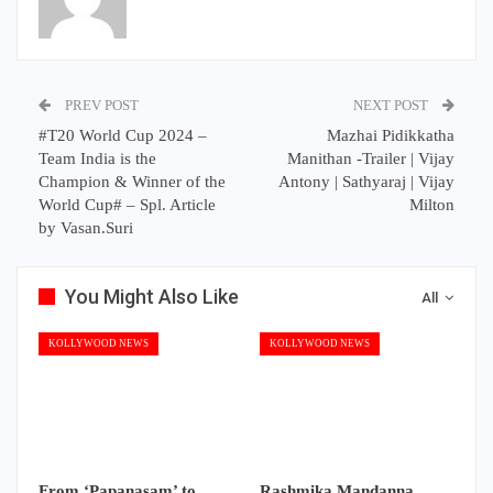
PREV POST
NEXT POST
#T20 World Cup 2024 –
Mazhai Pidikkatha
Team India is the
Manithan -Trailer | Vijay
Champion & Winner of the
Antony | Sathyaraj | Vijay
World Cup# – Spl. Article
Milton
by Vasan.Suri
You Might Also Like
All
KOLLYWOOD NEWS
KOLLYWOOD NEWS
From ‘Papanasam’ to
Rashmika Mandanna