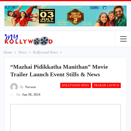
Home
News
Kollywood News
“Mazhai Pidikkatha Manithan” Movie
Trailer Launch Event Stills & News
KOLLYWOOD NEWS
TRAILER LAUNCH
By
Naveen
On
Jun 30, 2024