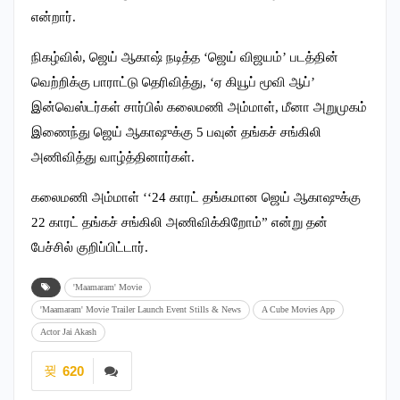
என்றார்.
நிகழ்வில், ஜெய் ஆகாஷ் நடித்த ‘ஜெய் விஜயம்’ படத்தின்
வெற்றிக்கு பாராட்டு தெரிவித்து, ‘ஏ கியூப் மூவி ஆப்’
இன்வெஸ்டர்கள் சார்பில் கலைமணி அம்மாள், மீனா அறுமுகம்
இணைந்து ஜெய் ஆகாஷுக்கு 5 பவுன் தங்கச் சங்கிலி
அணிவித்து வாழ்த்தினார்கள்.
கலைமணி அம்மாள் ‘‘24 காரட் தங்கமான ஜெய் ஆகாஷுக்கு
22 காரட் தங்கச் சங்கிலி அணிவிக்கிறோம்” என்று தன்
பேச்சில் குறிப்பிட்டார்.
'Maamaram' Movie
'Maamaram' Movie Trailer Launch Event Stills & News
A Cube Movies App
Actor Jai Akash
620