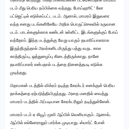
அவார்டு பெற்றது. அதே பாணியிலான படமென்பதால் மாமரம்
படம் மீது பெரிய நம்பிக்கை வந்தது. போய்ஹூட்’ லோ
பட்ஜெட்டில் எடுக்கப்பட்ட படம். ஆனால், மாமரம் இதுவரை
வந்த எனது படங்களிலேயே அதிக பொருட்செலவில் உருவான
படம். பாடல்களுக்காக லண்டன் உள்ளிட்ட இடங்களுக்குப் போய்
வந்தோம். இந்த படத்துக்கு வேறு யாரும் தயாரிப்பாளராக
இருந்திருந்தால் அவர்களிடமிருந்து பத்து வருட கால
காத்திருப்பு, ஒத்துழைப்பு கிடைத்திருக்காது. நானே
தயாரிப்பாளர் என்பதால் படத்தை நினைத்தபடி எடுக்க
முடிந்தது.
பிதாமகன் படத்தில் விக்ரம் நடித்த கேரக்டர் எனக்குள் பெரிய
தாக்கத்தை ஏற்படுத்தியிருந்தது. அதை மனதில் வைத்து
மாமரம் படத்தில் அப்படியான கேரக்டரிலும் நடித்துள்ளேன்.
மாமரம் படம் ஏ கியூப் மூவி ஆப்பில் வெளியாகும். ஆனால்,
ஆப்பில் எல்லோராலும் பார்க்க முடியாது. ஸ்மார்ட் போன்