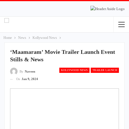
Home
News
Kollywood News
‘Maamaram’ Movie Trailer Launch Event
Stills & News
KOLLYWOOD NEWS
TRAILER LAUNCH
By
Naveen
On
Jan 9, 2024