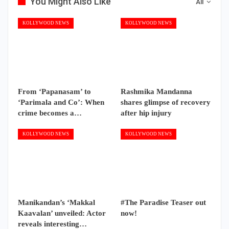
You Might Also Like
All
KOLLYWOOD NEWS
KOLLYWOOD NEWS
From ‘Papanasam’ to
Rashmika Mandanna
‘Parimala and Co’: When
shares glimpse of recovery
crime becomes a…
after hip injury
KOLLYWOOD NEWS
KOLLYWOOD NEWS
Manikandan’s ‘Makkal
#The Paradise Teaser out
Kaavalan’ unveiled: Actor
now!
reveals interesting…