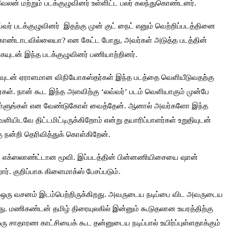
லன் மற்றும் படக்குழுவினர் உள்ளிட்ட பலர் கலந்துகொண்டனர்.
வர் படக்குழுவினர் இதற்கு முன் குட் நைட் எனும் வெற்றிப்படத்தினை
 கொண்டாடவில்லையா? என கேட்ட போது, அவர்கள் அடுத்த படத்தின்
்கையுடன் இந்த படக்குழுவினர் பணியாற்றினர்.
னவுடன் ஏராளமான விநியோகஸ்தர்கள் இந்த படத்தை வெளியீடுவதற்கு
ள். நான் கூட இந்த அளவிற்கு ‘லவ்வர்’ படம் வெளியாகும் முன்பே
ள்ளுங்கள் என வேண்டுகோள் வைத்தேன். ஆனால் அவர்களோ இந்த
ளியிடவே திட்டமிட்டிருக்கிறோம் என்று தயாரிப்பாளர்கள் உறுதியுடன்
ு நன்றி தெரிவித்துக் கொள்கிறேன்.
ன். எக்ஸலாண்ட்டான மூவி. இப்படத்தின் பின்னணியிசையை ஷான்
். குறிப்பாக கிளைமாக்ஸ் பேசப்படும்.
ம் ஒரு வசனம் இடம்பெற்றிருக்கிறது. அவருடைய நடிப்பை விட அவருடைய
ிறது. மணிகண்டன் தமிழ் திரையுலகில் இன்னும் கூடுதலான உயரத்திற்கு
. ஒரு சாதாரண காட்சியைக் கூட தன்னுடைய நடிப்பால் உயிர்ப்புள்ளதாக்கும்