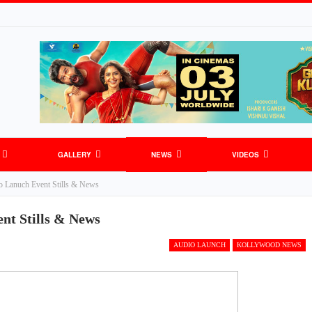
GALLERY
NEWS
VIDEOS
o Lanuch Event Stills & News
nt Stills & News
AUDIO LAUNCH
KOLLYWOOD NEWS