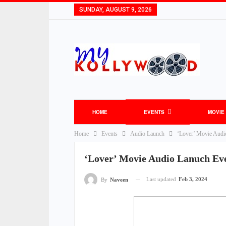
SUNDAY, AUGUST 9, 2026
HOME
EVENTS
MOVIE
Home
Events
Audio Launch
‘Lover’ Movie Audi
‘Lover’ Movie Audio Lanuch Eve
Last updated
Feb 3, 2024
By
Naveen