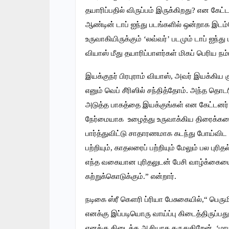
தயாரிப்பதில் விருப்பம் இருக்கிறது? என க
ஆண்டின் டாப் ஐந்து படங்களில் ஒன்றாக இடம
உருவாகியிருக்கும் ‘லவ்வர்’ படமும் டாப் ஐந்த
வியாஸ் மீது தயாரிப்பாளர்கள் மிகப் பெரிய ந
இயக்குநர் பிரபுராம் வியாஸ், அவர் இயக்கிய 
எனும் வெப் சீரிஸில் சந்தித்தோம். அந்த தொட
அடுத்த பாகத்தை இயக்குங்கள் என கேட்டனர். 
நேர்மையாக உழைத்து உருவாக்கிய திரைக்கதை 
பார்த்துவிட்டு சாதாரணமாக கடந்து போய்விட 
பற்றியும், காதலரைப் பற்றியும் மேலும் பல புர
எந்த வகையான புரிதலுடன் பேசி வாழ்க்கை
கற்றுக்கொடுக்கும்.” என்றார்.
நடிகை ஸ்ரீ கௌரி ப்ரியா பேசுகையில்,“ பெரும
எனக்கு இப்படியொரு வாய்ப்பு கிடைத்திருப்ப
எனக்கு கிடைத்த ஆசியாக கருதுகிறேன். ‘மாட