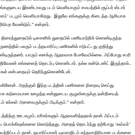
ங்களுடைய இரண்டாவது படம் வெளியாகும் சமயத்தில் சூப்பர் ஸ்டார்
ல் சலாம்’ படமும் வெளியாகிறது. இதுவே எங்களுக்கு கிடைத்த ஆசியாக
ிபெற வேண்டும்.” என்றார்.
“ திரைத்துறையில் டிசைனிங் துறையில் பணியாற்றிக் கொண்டிருந்த
ுணத்தில் பலரும் படத்தயாரிப்பு பணிகளில் ஈடுபட்டது குறித்து
்டிருந்தனர். யாரும் எனக்கு ஆதரவாக பேசவேயில்லை. அப்போது சபரி
க்திவேலன் எங்களைத் தொடர்பு கொண்டார். நல்ல கன்டெண்ட் இருந்தால்..
கள் என்பதையும் தெரிந்துகொண்டேன்.
்கினேன். அதற்குள் இந்த படத்தின் பணிகளை நிறைவு செய்து
்காக கடுமையான உழைத்த என்னுடைய குழுவினருக்கு நன்றியைத்
ம் உங்கள் அனைவருக்கும் பிடிக்கும்.” என்றார்.
படத்திற்கு ஊடகமும், ரசிகர்களும் ஆதரவளித்ததால் தான் அப்படம்
ிறைய பொக்கிஷங்களை கொடுத்தது. அதைத் தொடர்ந்து தற்போது ‘லவ்வர்’
வெற்றிப்படம் தான். தயாரிப்பாளர் யுவராஜிடம் எந்தமாதிரியான படங்களை