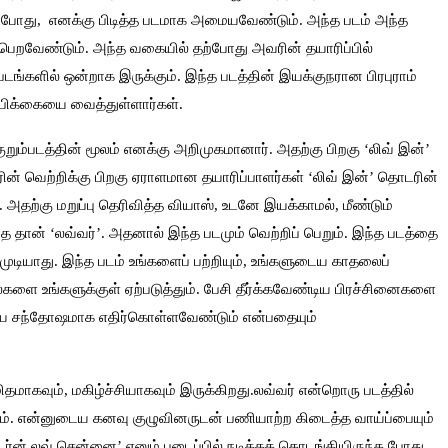
ேட்டபோது, எனக்கு பிடித்த படமாக அமையவேண்டும். அந்த படம் அந்த
்பெறவேண்டும். அந்த வகையில் தற்போது அவரின் தயாரிப்பில்
ு படங்களில் ஒன்றாக இருக்கும். இந்த படத்தின் இயக்குநரான பிரபுராம்
ம்பிக்கையை வைத்துள்ளார்கள்.
குறும்படத்தின் மூலம் எனக்கு அறிமுகமானார். அதற்கு பிறகு ‘லிவ் இன்’
ரின் வெற்றிக்கு பிறகு ஏராளமான தயாரிப்பாளர்கள் ‘லிவ் இன்’ தொடரின்
அதற்கு மறுப்பு தெரிவித்த வியாஸ், உடனே இயக்காமல், மீண்டும்
தான் ‘லவ்வர்’. அதனால் இந்த படமும் வெற்றிப் பெறும். இந்த படத்தை
முடியாது. இந்த படம் உங்களைப் பற்றியும், உங்களுடைய காதலைப்
ிதல்களை உங்களுக்குள் ஏற்படுத்தும். பேசி தீர்க்கவேண்டிய பிரச்சினைகளை
யை சந்தோஷமாக எதிர்கொள்ளவேண்டும் என்பதையும்
ிதமாகவும், மகிழ்ச்சியாகவும் இருக்கிறது.லவ்வர் என்றொரு படத்தில்
தும். என்னுடைய கனவு குழுவினருடன் பணியாற்ற கிடைத்த வாய்ப்பையும்
ர்ன் லவ் சென்னை’ எனும் படைப்பில் நடிக்கத் தொடங்கியிருந்த போது