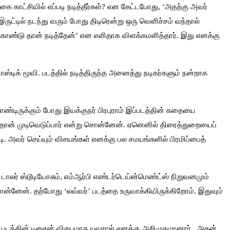
கை காட்சியில் எப்படி நடித்தீர்கள்? என கேட்டபோது, ‘அதற்கு அவர்
ுட்டில் நடந்து வரும் போது திடிரென்று ஒரு வெளிச்சம் வந்தால்
கொண்டு தான் நடித்தேன்’ என எளிதாக விளக்கமளித்தார். இது எனக்கு
ாஸ்டிக் மூவி. படத்தில் நடித்திருந்த அனைத்து நடிகர்களும் நன்றாக
கொண்டிருக்கும் போது இயக்குநர் பிரபுராம் இப்படத்தின் கதையை
தான் முடிவெடுப்பார் என்று சொன்னேன். ஏனெனில் திரைத்துறையைப்
. அவர் செய்யும் விசயங்கள் எனக்கு பல சமயங்களில் பிரமிப்பைத்
 டாலர் ஸ்டூடியோசும், எம்ஆர்பி எண்டர்டெய்ன்மெண்ட்ஸ் நிறுவனமும்
னேன். தற்போது ‘லவ்வர்’ படத்தை உருவாக்கியிருக்கிறோம். இதுவும்
்த் படத்தின் டிசைன் விசயமாக யுவராஜ் எனக்கு அறிமுகமானார். அதன்