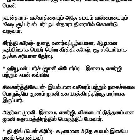
பெண்
நயன்தாரா- வசீகரத்தையும் அதே சமயம் வலிமையையும்
‘லேடி சூப்பர் ஸ்டார்’ நயன்தாரா திரையில் கொண்டு
வருவார்.
கீர்த்தி சுரேஷ்- தனது உணர்வுப்பூர்வமான, ஆழமான
நடிப்பிற்காக பெயர் பெற்ற கீர்த்தி சுரேஷ், சூ ஸ்டோர்மாக
நடிக்க சரியான தேர்வு.
* ஹியூமன் டார்ச் (ஜானி ஸ்டோர்ம்) – இளமை, எனர்ஜி
மற்றும் ஃபன் லவ்விங்
சிவகார்த்திகேயன்- இயல்பான வசீகரம் மற்றும் நகைச்சுவை
பொருந்திய குணம் ஜானி கதாபாத்திரத்திற்கு மாற்றாக
இருப்பார்.
அதர்வா முரளி- இளமை, எனர்ஜி, விளையாட்டுத்தனம் என
ஜானி கதாபாத்திரத்தில் பொருந்திப் போவார்.
* தி திங் (பென் கிரிம்)- கடினமான அதே சமயம் இளகிய
மனம் கொண்டவர்