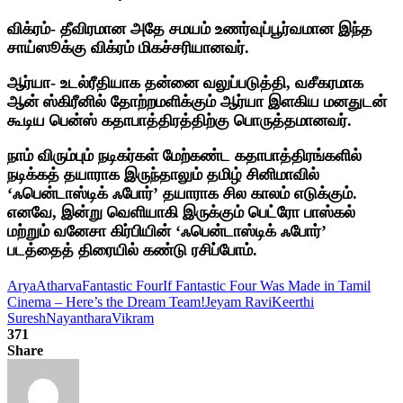
விக்ரம்- தீவிரமான அதே சமயம் உணர்வுப்பூர்வமான இந்த
சாய்ஸூக்கு விக்ரம் மிகச்சரியானவர்.
ஆர்யா- உடல்ரீதியாக தன்னை வலுப்படுத்தி, வசீகரமாக
ஆன் ஸ்கிரீனில் தோற்றமளிக்கும் ஆர்யா இளகிய மனதுடன்
கூடிய பென்ஸ் கதாபாத்திரத்திற்கு பொருத்தமானவர்.
நாம் விரும்பும் நடிகர்கள் மேற்கண்ட கதாபாத்திரங்களில்
நடிக்கத் தயாராக இருந்தாலும் தமிழ் சினிமாவில்
‘ஃபென்டாஸ்டிக் ஃபோர்’ தயாராக சில காலம் எடுக்கும்.
எனவே, இன்று வெளியாகி இருக்கும் பெட்ரோ பாஸ்கல்
மற்றும் வனேசா கிர்பியின் ‘ஃபென்டாஸ்டிக் ஃபோர்’
படத்தைத் திரையில் கண்டு ரசிப்போம்.
Arya
Atharva
Fantastic Four
If Fantastic Four Was Made in Tamil
Cinema – Here’s the Dream Team!
Jeyam Ravi
Keerthi
Suresh
Nayanthara
Vikram
371
Share