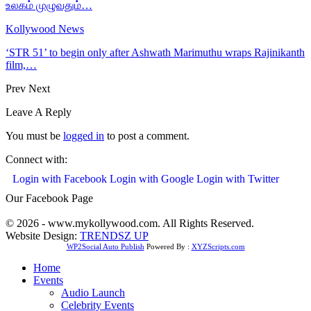
உலகம் முழுவதும்…
Kollywood News
‘STR 51’ to begin only after Ashwath Marimuthu wraps Rajinikanth
film,…
Prev
Next
Leave A Reply
You must be
logged in
to post a comment.
Connect with:
Login with Facebook
Login with Google
Login with Twitter
Our Facebook Page
© 2026 - www.mykollywood.com. All Rights Reserved.
Website Design:
TRENDSZ UP
WP2Social Auto Publish
Powered By :
XYZScripts.com
Home
Events
Audio Launch
Celebrity Events