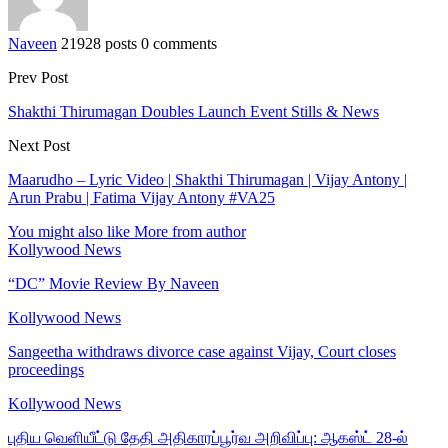
Naveen
21928 posts
0 comments
Prev Post
Shakthi Thirumagan Doubles Launch Event Stills & News
Next Post
Maarudho – Lyric Video | Shakthi Thirumagan | Vijay Antony |
Arun Prabu | Fatima Vijay Antony #VA25
You might also like
More from author
Kollywood News
“DC” Movie Review By Naveen
Kollywood News
Sangeetha withdraws divorce case against Vijay, Court closes
proceedings
Kollywood News
புதிய வெளியீட்டு தேதி அதிகாரப்பூர்வ அறிவிப்பு: ஆகஸ்ட் 28-ல்