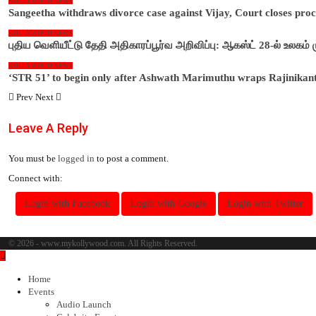
KOLLYWOOD NEWS
Sangeetha withdraws divorce case against Vijay, Court closes pro
KOLLYWOOD NEWS
புதிய வெளியீட்டு தேதி அதிகாரப்பூர்வ அறிவிப்பு: ஆகஸ்ட் 28-ல் உலகம்
KOLLYWOOD NEWS
‘STR 51’ to begin only after Ashwath Marimuthu wraps Rajinikan
Prev
Next
Leave A Reply
You must be
logged in
to post a comment.
Connect with:
Login with Facebook
Login with Google
Login with Twitter
© 2026 - www.mykollywood.com. All Rights Reserved.
Home
Events
Audio Launch