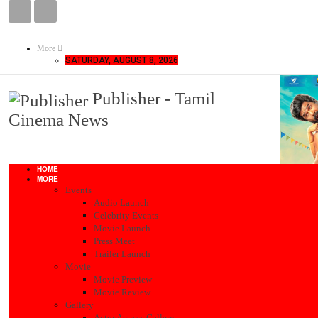
More
SATURDAY, AUGUST 8, 2026
Publisher - Tamil
Cinema News
HOME
MORE
Events
Audio Launch
Celebrity Events
Movie Launch
Press Meet
Trailer Launch
Movie
Movie Preview
Movie Review
Gallery
Actor Actress Gallery