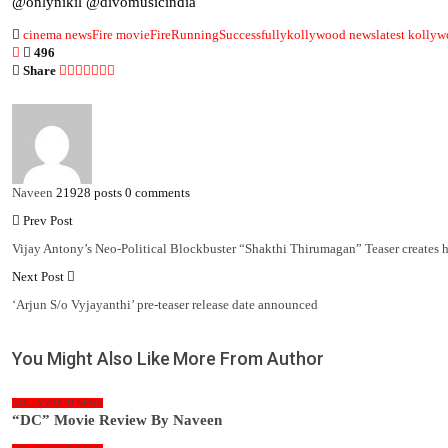
@onlynikil @divomusicindia
cinema news
Fire movie
FireRunningSuccessfully
kollywood news
latest kolly
496
Share
Naveen
21928 posts
0 comments
Prev Post
Vijay Antony’s Neo-Political Blockbuster “Shakthi Thirumagan” Teaser creates h
Next Post
‘Arjun S/o Vyjayanthi’ pre-teaser release date announced
You Might Also Like
More From Author
KOLLYWOOD NEWS
“DC” Movie Review By Naveen