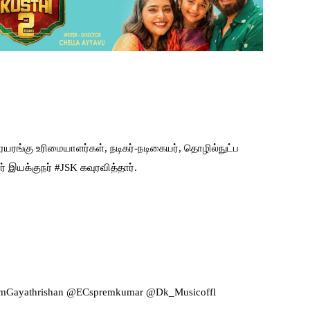
ரங்கு உரிமையாளர்கள், நடிகர்-நடிகையர், தொழில்நுட்ப
் இயக்குநர் #JSK கவுரவித்தார்.
IamGayathrishan @ECspremkumar @Dk_Musicoffl