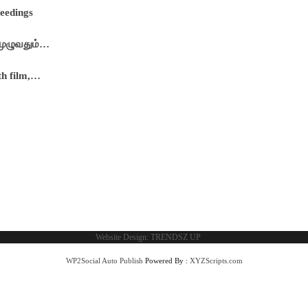
ceedings
 முழுவதும்…
th film,…
Website Design:
TRENDSZ UP
WP2Social Auto Publish
Powered By :
XYZScripts.com