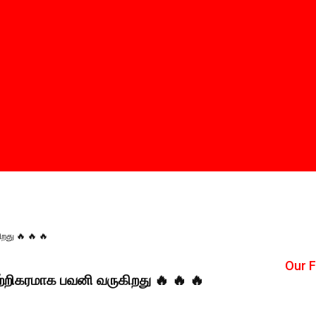
றது 🔥 🔥 🔥
Our 
்றிகரமாக பவனி வருகிறது 🔥 🔥 🔥