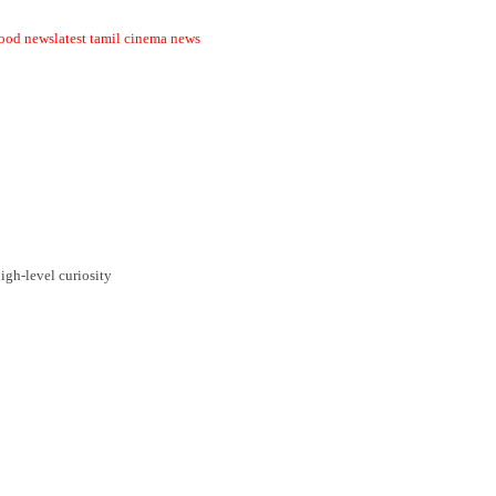
wood news
latest tamil cinema news
igh-level curiosity