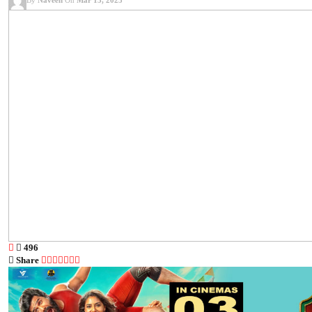
By
Naveen
On
Mar 13, 2025
496
Share