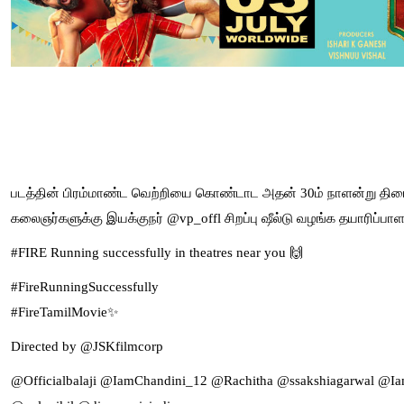
படத்தின் பிரம்மாண்ட வெற்றியை கொண்டாட அதன் 30ம் நாளன்று திரைய
கலைஞர்களுக்கு இயக்குநர் @vp_offl சிறப்பு ஷீல்டு வழங்க தயாரிப்பாளர
#FIRE Running successfully in theatres near you 🙌
#FireRunningSuccessfully
#FireTamilMovie✨
Directed by @JSKfilmcorp
@Officialbalaji @IamChandini_12 @Rachitha @ssakshiagarwal @