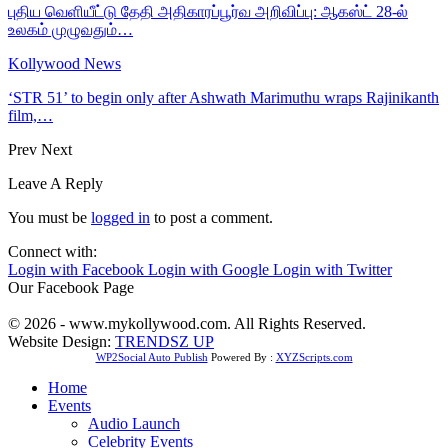
புதிய வெளியீட்டு தேதி அதிகாரப்பூர்வ அறிவிப்பு: ஆகஸ்ட் 28-ல்
உலகம் முழுவதும்…
Kollywood News
‘STR 51’ to begin only after Ashwath Marimuthu wraps Rajinikanth
film,…
Prev
Next
Leave A Reply
You must be
logged in
to post a comment.
Connect with:
Login with Facebook
Login with Google
Login with Twitter
Our Facebook Page
© 2026 - www.mykollywood.com. All Rights Reserved.
Website Design:
TRENDSZ UP
WP2Social Auto Publish
Powered By :
XYZScripts.com
Home
Events
Audio Launch
Celebrity Events