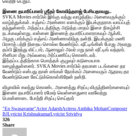
வெற்றி பெறும்.
இணை தயாரிப்பாளர் ஶ்ரீதர் கோவிந்தராஜ் பேசியதாவது..
SVKA Movies சார்பில் இங்கு வந்து வாழ்த்திய அனைவருக்கும்
வாழ்த்துக்கள். சஞ்சய் அண்ணா எனக்கும் இயக்குநராக வாய்ப்புத்
தந்துள்ளார். அந்தப்படத்திற்கு அடுத்த மாதம் இசை நிகழ்ச்சி
நடக்கவுள்ளது. என்னை இணைத் தயாரிப்பாளராகவும் ஆக்கி,
அழகு பார்க்கும் சஞ்சய் அண்ணாவிற்கு நன்றி. இயக்குநர் மணி
பிரசாத் பற்றி நிறைய சொல்ல வேண்டும். ஷீட்டிங்கின் போது அவரது
தம்பி இறந்து விட்டார், ஆனாலும் அவர் மறு நாள் ஷீட்டிங் வந்தார்.
சினிமா மீது அவ்வளவு அர்ப்பணிப்பு கொண்டவர்.
இந்தப்படத்திற்காக மொத்தக் குழுவும் கடுமையாக
உழைத்துள்ளனர். SVKA Movies சார்பில் தரமான படங்களை தர
வேண்டும் என்பது தான் எங்கள் நோக்கம் அனைவரும் ஆதரவு தர
வேண்டுமென கேட்டுக்கொள்கிறேன் நன்றி.
விழாவில் கலந்து கொண்ட அனைத்து சிறப்பு விருந்தினர்களையும்
இணை தயாரிப்பாளர் ரமேஷ் வெள்ளைதுரை வரவேற்று
பொன்னாடை போற்றி சிறப்பு செய்தார்
"En Swasavame"
Actor Adarsh
Actress Ambika Mohan
Composer
BJ
Lyricist Krishnakumar
Lyricist Srividya
326
Share