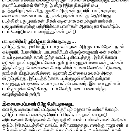
தயாரிப்பாளர்கள் சேர்ந்து இன்று இந்த நிகழ்ச்சியை
நடத்துகிறார்கள், அது மூலமே அவர்கள் தயாரிப்பாளர்களுக்கு
எவ்வளவு உண்மையாக இருக்கிறார்கள் என்பது தெரிகிறது.
படத்தின் புதுமுகங்கள் மிகக் கடினமாக உழைத்துள்ளார்கள்.
புதுமுகங்களுக்கு பத்திரிக்கையாளர்கள் ஆதரவு தர வேண்டும்.
படம் வெற்றியடைய வாழ்த்துக்கள் நன்றி
பாடலாசிரியர் ஶ்ரீவித்யா பேசியதாவது…
தமிழ்த் திரையுலகில் இப்படம் மூலம் நான் அறிமுகமாகிறேன். நான்
கல்லூரிப் பேராசிரியர். பாடலாசிரியர் கிருஷ்ணகுமார் என் நண்பர்
அவர் மூலமாகத் தான் இந்த வாய்ப்பு கிடைத்தது. இந்திக்கான
வரிகள் நான் எழுதியுள்ளேன். தமிழில் எழுதவில்லை என்ற ஏக்கம்
இருக்கிறது. பெண்களை அவர்களின் உடலை வெளிகாட்டுவதை,
நாங்கள் விரும்புவதில்லை. ஆனால் இன்றைய உலகம் அதை
விரும்புகிறது. இப்படத்திற்காக படக்குழுவினர்கள் நன்றாக
உழைத்து, விஷுவல்களை உருவாக்கியுள்ளனர். இளமை துள்ளல்
படம் முழுக்க தெரிகிறது. படம் வெற்றியடைய மனமார்ந்த
வாழ்த்துக்கள் நன்றி
இசையமைப்பாளர் பிஜே பேசியதாவது..
எனக்கு மலையாளம் மட்டுமே தெரியும் அதனால் மன்னிக்கவும்.
தமிழ்ப்படங்கள் எனக்கு ரொம்பப் பிடிக்கும். நான் வயநாடு
ஏரியாவைச் சேர்ந்தவன் அங்கு ரஜினி கமல் படங்கள் தான் அதிகம்
ஓடும். இந்தப்படத்தின் வாய்ப்பு எதிர்பாராததது. எனக்கு ராஜா சார், ஏ
ஆர் ரஹ்மான் சார் பாடல்கள் மிகவும் பிடிக்கும். அவர்களால் தான்