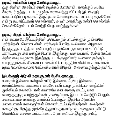
நடிகர் சாப்ளின் பாலு பேசியதாவது..
ஒரு சின்ன கேரக்டர் தான் நடிக்கப் போனேன், எனக்குப் பெரிய
கேரக்டர் தந்து, படம் முழுக்க வரவைத்து விட்டார் இயக்குநர்.
கஷ்டப்படும் நடிகர்கள் இருந்தால் சொல்லுங்கள் வாய்ப்பு தருகிறேன்
என்று தயாரிப்பாளர் சொன்னார், அவர் மனதிற்கு நன்றி சொல்லிக்
கொள்கிறேன். படம் வெற்றி பெற வாழ்த்துக்கள்.
நடிகர் விஜய் விஷ்வா பேசியதாவது…
என் சுவாசமே இப்படத்தின் டிரெய்லரும் பாடல்களும் முன்னமே
பார்த்தேன். மொபைலின் பார்க்கும் போதே அவ்வளவு அழகாக
இருந்தது. படத்தில் பணியாற்றிய ஒவ்வொருவரையும் கூப்பிட்டு
பாராட்டியது மிக மகிழ்ச்சியாக இருந்தது. மலையாளப் பேச்சு கேட்க
அவ்வளவு அழகாக இருந்தது. படக்குழுவினர் அனைவருக்கும்
வாழ்த்துக்கள். சின்னப்படங்கள் வியாபரத்தில் சினிமா சங்கங்கள்
உதவ வேண்டுமென கேட்டுக்கொள்கிறேன். அனைவருக்கும் நன்றி.
இயக்குநர் ஆர் வி உதயகுமார் பேசியதாவது…
சுவாசம் இல்லை என்றால் உயிர் இல்லை, அன்பு இல்லை,
உணர்வில்லை, சுவாசம் என்பதே உயிர் வாழ முக்கியம். வாழ்வின்
முக்கியம் சுவாசம். என் சுவாசமே என அதை டைட்டிலாக
வைத்ததற்கு வாழ்த்துக்கள். கண்டிப்பாக இப்படம் வெற்றிப் பெறும்.
மலையாளம் எனக்கு ரொம்பப் பிடிக்கும். இந்திய அளவில்
மலையாளக் கலைஞர்கள் கொண்டாடப்படுகிறார்கள். அவர்கள்
கதைக்கு மிகுந்த முக்கியத்துவம் தருவார்கள். கதையை விட்டு
வெளியில் செல்ல மாட்டார்கள். அவர்களிடம் இருந்து தமிழ்