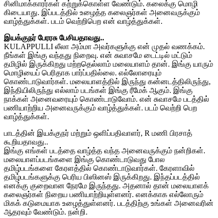
சினிமாக்காரர்கள் கற்றுக்கொள்ள வேண்டும். கலைக்கு மொழி
கிடையாது. இப்படத்தில் உழைத்த கலைஞர்கள் அனைவருக்கும்
வாழ்த்துக்கள். படம் வெற்றிபெற என் வாழ்த்துக்கள்.
இயக்குநர் பேரரசு பேசியதாவது..
KULAPPULLI லீலா அம்மா அவர்களுக்கு என் முதல் வணக்கம்.
நீங்கள் இங்கு வந்தது நிறைவு. என் சுவாசமே டைட்டில் மட்டும்
தமிழில் இருக்கிறது மற்றதெல்லாம் மலையாளம் தான். இங்கு யாரும்
மொழியைப் பெரிதாக பார்ப்பதில்லை. எல்லோரையும்
கொண்டாடுவார்கள். மலையாளத்தில் இருந்து கன்னடத்திலிருந்து,
இந்தியிலிருந்து எல்லாம் படங்கள் இங்கு ரீமேக் ஆகும். இங்கு
நாக்கள் அனைவரையும் கொண்டாடுவோம். என் சுவாசமே படத்தில்
பணியாற்றிய அனைவருக்கும் வாழ்த்துக்கள். படம் வெற்றி பெற
வாழ்த்துக்கள்.
பாடத்தின் இயக்குநர் மற்றும் ஒளிப்பதிவாளர், R மணி பிரசாத்
கூறியதாவது..
இங்கு எங்கள் படத்தை வாழ்த்த வந்த அனைவருக்கும் நன்றிகள்.
மலையாளப்படங்களை இங்கு கொண்டாடுவது போல
தமிழ்படங்களை கேரளத்தில் கொண்டாடுவார்கள். கேரளாவில்
தமிழ்படங்களுக்கு பெரிய பிஸினஸ் இருக்கிறது. இந்தப்படத்தில்
எனக்கு குறைவான நேரமே இருந்தது. அதனால் தான் மலையாளக்
கலைஞர்கள் நிறைய பணியாற்றியுள்ளனர். எனக்காக எல்லோரும்
மிகக் கடுமையாக உழைத்துள்ளனர். படத்திற்கு உங்கள் அனைவரின்
ஆதரவும் வேண்டும். நன்றி.