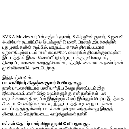
SVKA Movies சார்பில் சஞ்சய் குமார், S அர்ஜூன் குமார், S ஜனனி
ஆகியோர் தயாரிப்பில் இயக்குநர் R மணி பிரசாத் இயக்கத்தில்,
புதுமுகங்களின் நடிப்பில், மாறுபட்ட காதல் திரைப்படமாக
உருவாகியுள்ள படம் ‘என் சுவாசமே’. விரைவில் திரைக்குவரவுள்ள
இப்படத்தின் இசை வெளியீட்டு விழா, படக்குழுவினருடன்,
திரைப்பிரபலங்கள் கலந்துகொள்ள, பத்திரிக்கை ஊடக நண்பர்கள்
முன்னிலையில் நடைபெற்றது.
இந்நிகழ்வினில்..
பாடலாசிரியர் கிருஷ்ணகுமார் பேசியதாவது..
நான் பாடலாசிரியாக பணியாற்றிய 3வது திரைப்படம் இது.
இசையமைப்பாளர் பிஜே அவர்களுக்கு என் நன்றிகள். பல
வருடங்களாக திரையில் இருக்கும் அவர் இன்னும் பெரிய இடத்தை
அடைய வேண்டும். எனக்கு இந்தப்படத்தில் மூன்று பாடல்கள்
வாய்ப்புத் தந்துள்ளார். பாடல்கள் நன்றாக வந்துள்ளது இந்தத்
திரைப்படம் வெற்றியடைய வாழ்த்துக்கள் நன்றி
மக்கள் தொடர்பாளர் விஜயமுரளி பேசியதாவது..
பாடல்கள் எல்லாம் கண்ணுக்கு குளிர்ச்சியாக இருக்கிறது. இணைத்