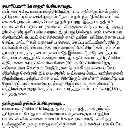
தயாரிப்பாளர் கே ராஜன் பேசியதாவது..
என் சுவாசமே.. மலையாளத்திலிருந்து படமெடுக்கிறவர்கள் நல்ல
தமிழ் டைட்டில் வைக்கிறார்கள் ஆனால் தமிழில் ஆங்கில டைட்டில்
வைக்கிறார்கள். எங்கு போனது தமிழ்ப்பற்று. இந்தப்படத்தில் 3
பாடல்கள் போட்டுக்காட்டினார்கள். அத்தனை அற்புதமாக இருந்தது.
இயக்குநரே ஒளிப்பதிவாளராக இருப்பது இன்னும் பலம். மலையாள
சினிமாவில் எப்பவும் கதைக்காகத் தான் ஹீரோ. ஹீரோவுக்காக படம்
செய்ய மாட்டார்கள் அநாவசிய செலவு செய்ய மாட்டார்கள், இங்கு
ஏவிஎம்மில் ஷீட்டிங் வைத்தாலும் கேரவன் கேட்கிறார்கள். மம்முட்டி
தயாரிப்பாளருக்கு செலவு வைப்பதே இல்லை. அவரே சொந்தமாக
கேரவன் வைத்துக்கொண்டுள்ளார். இதையெல்லாம் தமிழ் சினிமா
ஹீரோக்கள் கற்றுக்கொள்ள வேண்டும். தமிழ் சினிமாவிற்கு
கடுமையான சென்சார் கெடுபிடிகள் இருக்கிறது ஆனால் வெப்
சீரிஸ்க்கு சென்சார் இல்லை அதில் அவ்வளவு கெட்ட வார்த்தைகள்
இருக்கிறது. மத்திய அரசு வெப் சீரிஸிற்கும் சென்சார் கொண்டு வர
வேண்டும். என் சுவாசமே படத்தை சிறப்பான படமாக கொண்டு
வந்திருக்கும் குழுவினருக்கு என் வாழ்த்துக்கள். படம் வெற்றி பெற
வாழ்த்துக்கள்.
ஜாக்குவார் தங்கம் பேசியதாவது…
மலையாள சினிமாவிலிருந்து தமிழுக்கு வந்திருக்கிறார்கள்.
தமிழகம் எப்போதும் எல்லோரையும் வாழவைக்கும். படத்தின்
பாடல்கள் விஷுவல்கள் எல்லாம் மிக நன்றாக வந்திருக்கிறது.
படக்குழுவினருக்கு எனது வாழ்த்துக்கள். படம் கண்டிப்பாக பெரிய