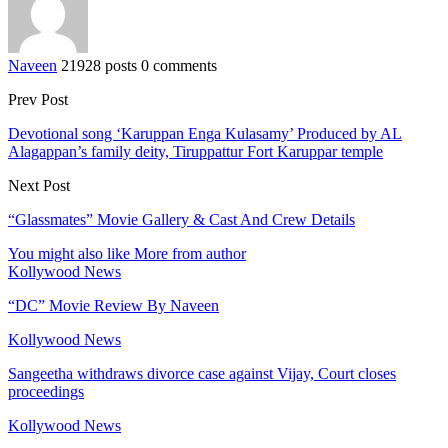
Naveen
21928 posts
0 comments
Prev Post
Devotional song ‘Karuppan Enga Kulasamy’ Produced by AL
Alagappan’s family deity, Tiruppattur Fort Karuppar temple
Next Post
“Glassmates” Movie Gallery & Cast And Crew Details
You might also like
More from author
Kollywood News
“DC” Movie Review By Naveen
Kollywood News
Sangeetha withdraws divorce case against Vijay, Court closes
proceedings
Kollywood News