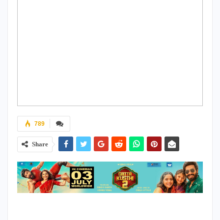
789
Share