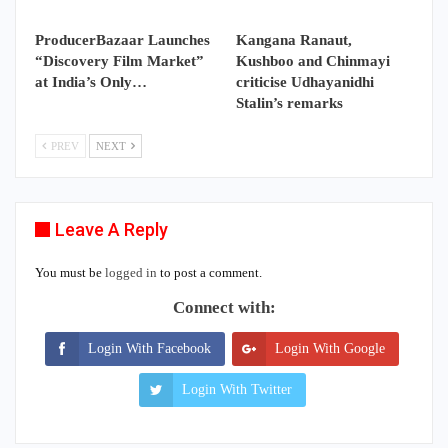
ProducerBazaar Launches
Kangana Ranaut,
“Discovery Film Market”
Kushboo and Chinmayi
at India’s Only…
criticise Udhayanidhi
Stalin’s remarks
PREV
NEXT
Leave A Reply
You must be
logged in
to post a comment.
Connect with:
Login With Facebook
Login With Google
Login With Twitter