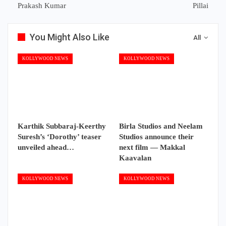
Prakash Kumar
Pillai
You Might Also Like
All
KOLLYWOOD NEWS
KOLLYWOOD NEWS
Karthik Subbaraj-Keerthy
Birla Studios and Neelam
Suresh’s ‘Dorothy’ teaser
Studios announce their
unveiled ahead…
next film — Makkal
Kaavalan
KOLLYWOOD NEWS
KOLLYWOOD NEWS