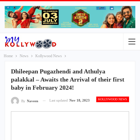
Home
News
Kollywood News
Dhileepan Pugazhendi and Athulya
palakkal – Awaits the Arrival of their first
baby in February 2024!
KOLLYWOOD NEWS
Last updated
Nov 18, 2023
By
Naveen