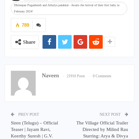
Dhileepan Pugazhendi and Athulya palakkal - Awaits the Arrival of their first baby in
February 2024!
789
Share
Naveen
21910 Posts
0 Comments
PREV POST
NEXT POST
Siren (Telugu) – Official
The Village Official Trailer
Teaser | Jayam Ravi,
Directed by Milind Rau
Keerthy Suresh | G.V.
Starring: Arya & Divya