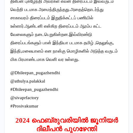
திலீபன் புகழேந்தி அவர்கள் எவன் திரைப்படம் இவ்வருடம்
வெற்றி படமாக அமைந்திருந்தது.அதைத்தொடர்ந்து
சாகாவரம் திரைப்படம் இறுதிக்கட்டப் பணியில்
உள்ளார்.ஆண்டனி என்கிற திரைப்படம் ஆரம்ப கட்ட
வேலைகளும் நடைபெறுகின்றன.இவ்விரண்டு
திரைப்படங்களும் பான் இந்தியா படமாக தமிழ் ,தெலுங்கு,
இந்தி,மலையாளம் என நான்கு மொழிகளில் அடுத்த வருடம்
மிக பிரமாண்டமாக வெளி வர உள்ளது.
@Dhileepan_pugazhendhi
@athulya.palakkal
#Dhileepan_pugazhendhi
@sivaprfactory
#Prosivakumar
2024 ഫെബ്രുവരിയിൽ ജൂനിയർ
ദിലീപൻ പുഗഴേന്തി