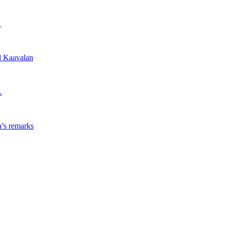
…
l Kaavalan
…
’s remarks