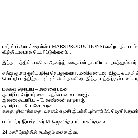
மார்ஸ் பிரொடக்க்ஷன்ஸ் ( MARS PRODUCTIONS) என்ற புதிய படம் ந
வித்தியாசமாக பெயரிட்டுள்ளனர். .
இந்த படத்தில் யாஷிகா ஆனந்த் கதையின் நாயகியாக நடித்துள்ளார். ம
சதீஷ் குமார் ஒளிப்பதிவு செய்துள்ளார், மணிகண்டன், விஜய லட்சு
பொட்டு படத்திற்கு எடிட்டிங் செய்த எலிஷா இந்த படத்திற்கும் பணியாற்
மக்கள் தொடர்பு – மணவை புவன்
தயாரிப்பு மேற்பார்வை – தேக்கமலை பாலாஜி.
இணை தயாரிப்பு – T. கண்ணன் வரதராஜ்.
தயாரிப்பு – K. மனோகரன்
கதை, திரைக்கதை, வசனம் எழுதி இயக்கியுள்ளார் M. ஜெனித்குமா
படம் பற்றி இயக்குனர் M. ஜெனித்குமார் பாகிர்ந்தவை..
24 மணிநேரத்தில் நடக்கும் கதை இது.