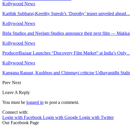
Kollywood News
Karthik Subbaraj-Keerthy Suresh’s ‘Dorothy’ teaser unveiled ahead
Kollywood News
Birla Studios and Neelam Studios announce their next film — Makka
Kollywood News
ProducerBazaar Launches “Discovery Film Market” at India’s Only
Kollywood News
Kangana Ranaut, Kushboo and Chinmayi criticise Udhayanidhi Stalin
Prev
Next
Leave A Reply
You must be
logged in
to post a comment.
Connect with:
Login with Facebook
Login with Google
Login with Twitter
Our Facebook Page