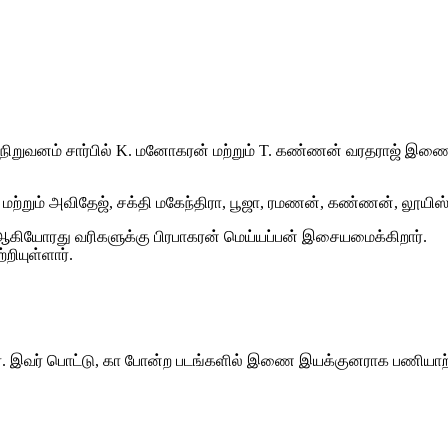
ிறுவனம் சார்பில் K. மனோகரன் மற்றும் T. கண்ணன் வரதராஜ் இணை தயா
ற்றும் அவிதேஜ், சக்தி மகேந்திரா, பூஜா, ரமணன், கண்ணன், லூயிஸ், ம
மி ஆகியோரது வரிகளுக்கு பிரபாகரன் மெய்யப்பன் இசையமைக்கிறார்.
றியுள்ளார்.
ர். இவர் பொட்டு, கா போன்ற படங்களில் இணை இயக்குனராக பணியாற்