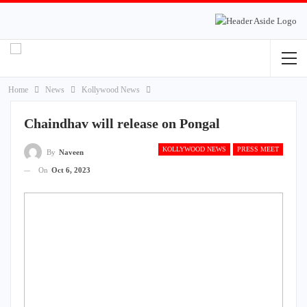
Home
News
Kollywood News
Chaindhav will release on Pongal
KOLLYWOOD NEWS
PRESS MEET
By
Naveen
On
Oct 6, 2023