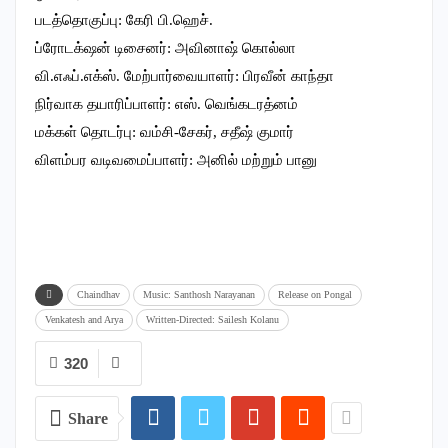
படத்தொகுப்பு: கேரி பி.ஹெச்.
ப்ரோடக்‌ஷன் டிசைனர்: அவினாஷ் கொல்லா
வி.எஃப்.எக்ஸ். மேற்பார்வையாளர்: பிரவீன் காந்தா
நிர்வாக தயாரிப்பாளர்: எஸ். வெங்கடரத்னம்
மக்கள் தொடர்பு: வம்சி-சேகர், சதீஷ் குமார்
விளம்பர வடிவமைப்பாளர்: அனில் மற்றும் பானு
Chaindhav
Music: Santhosh Narayanan
Release on Pongal
Venkatesh and Arya
Written-Directed: Sailesh Kolanu
320
Share