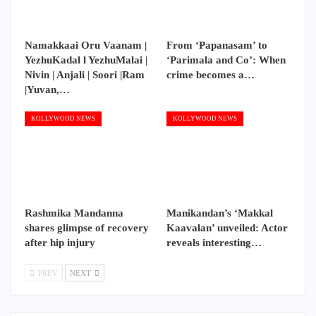
Namakkaai Oru Vaanam |
From ‘Papanasam’ to
YezhuKadal l YezhuMalai |
‘Parimala and Co’: When
Nivin | Anjali | Soori |Ram
crime becomes a…
|Yuvan,…
KOLLYWOOD NEWS
KOLLYWOOD NEWS
Rashmika Mandanna
Manikandan’s ‘Makkal
shares glimpse of recovery
Kaavalan’ unveiled: Actor
after hip injury
reveals interesting…
PREV
NEXT