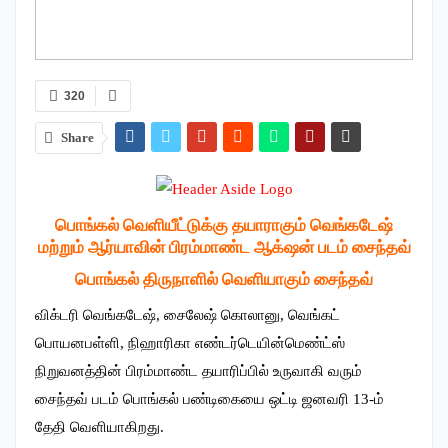
320
Share
பொங்கல் வெளியீட்டுக்கு தயாராகும் வெங்கடேஷ்
மற்றும் ஆர்யாவின் பிரம்மாண்ட ஆக்‌ஷன் படம் சைந்தவ்
பொங்கல் திருநாளில் வெளியாகும் சைந்தவ்
விக்டரி வெங்கடேஷ், சைலேஷ் கொலானு, வெங்கட்
பொயனபள்ளி, நிஹாரிகா எண்டர்டெயின்மெண்ட்ஸ்
நிறுவனத்தின் பிரம்மாண்ட தயாரிப்பில் உருவாகி வரும்
சைந்தவ் படம் பொங்கல் பண்டிகையை ஒட்டி ஜனவரி 13-ம்
தேதி வெளியாகிறது.