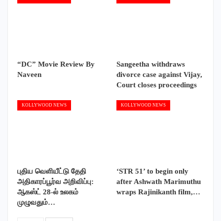
“DC” Movie Review By
Sangeetha withdraws
Naveen
divorce case against Vijay,
Court closes proceedings
KOLLYWOOD NEWS
KOLLYWOOD NEWS
புதிய வெளியீட்டு தேதி
‘STR 51’ to begin only
அதிகாரப்பூர்வ அறிவிப்பு:
after Ashwath Marimuthu
ஆகஸ்ட் 28-ல் உலகம்
wraps Rajinikanth film,…
முழுவதும்…