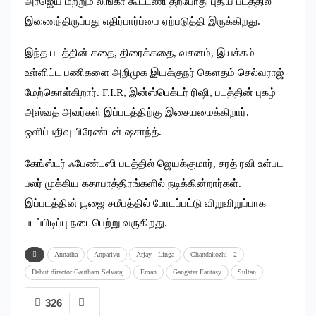
அர்ஜெய் மற்றும் லிங்கா கூட்டணி தற்போது புதிய படத்தில்
இணைந்திருப்பது எதிர்பார்ப்பை ஏற்படுத்தி இருக்கிறது.
இந்த படத்தின் கதை, திரைக்கதை, வசனம், இயக்கம்
உள்ளிட்ட பணிகளை அறிமுக இயக்குநர் கௌதம் செல்வராஜ்
மேற்கொள்கிறார். F.I.R, இன்ஸ்பெக்டர் ரிஷி, படத்தின் புகழ்
அஸ்வத் அவர்கள் இப்படத்திற்கு இசையமைக்கிறார்.
ஒளிப்பதிவு பிரேண்டன் ஷசாந்த்.
கேங்ஸ்டர் ஃபேண்டஸி படத்தில் ஜெயக்குமார், சரத் ரவி உள்பட
பலர் முக்கிய கதாபாத்திரங்களில் நடிக்கின்றார்கள்.
இப்படத்தின் பூஜை சமீபத்தில் போடப்பட்டு விறுவிறுப்பாக
படப்பிடிப்பு நடைபெற்று வருகிறது.
Annatha
Anparivu
Arjay - Linga
Chandakozhi - 2
Debut director Gautham Selvaraj
Eman
Gangster Fantasy
Sultan
326