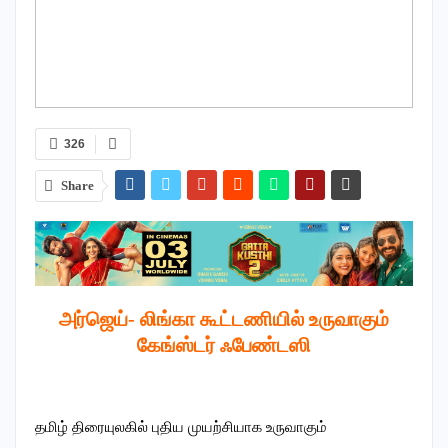
326
Share
அர்ஜெய்- லிங்கா கூட்டணியில் உருவாகும்
கேங்ஸ்டர் ஃபேண்டஸி
தமிழ் திரையுலகில் புதிய முயற்சியாக உருவாகும்