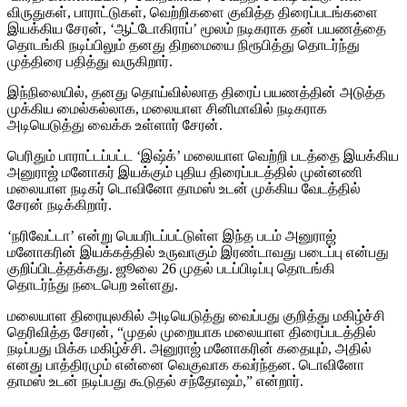
விருதுகள், பாராட்டுகள், வெற்றிகளை குவித்த திரைப்படங்களை
இயக்கிய சேரன், ‘ஆட்டோகிராப்’ மூலம் நடிகராக தன் பயணத்தை
தொடங்கி நடிப்பிலும் தனது திறமையை நிரூபித்து தொடர்ந்து
முத்திரை பதித்து வருகிறார்.
இந்நிலையில், தனது தொய்வில்லாத திரைப் பயணத்தின் அடுத்த
முக்கிய மைல்கல்லாக, மலையாள சினிமாவில் நடிகராக
அடியெடுத்து வைக்க உள்ளார் சேரன்.
பெரிதும் பாராட்டப்பட்ட ‘இஷ்க்’ மலையாள வெற்றி படத்தை இயக்கிய
அனுராஜ் மனோகர் இயக்கும் புதிய திரைப்படத்தில் முன்னணி
மலையாள நடிகர் டொவினோ தாமஸ் உடன் முக்கிய வேடத்தில்
சேரன் நடிக்கிறார்.
‘நரிவேட்டா’ என்று பெயரிடப்பட்டுள்ள இந்த படம் அனுராஜ்
மனோகரின் இயக்கத்தில் உருவாகும் இரண்டாவது படைப்பு என்பது
குறிப்பிடத்தக்கது. ஜூலை 26 முதல் படப்பிடிப்பு தொடங்கி
தொடர்ந்து நடைபெற உள்ளது.
மலையாள திரையுலகில் அடியெடுத்து வைப்பது குறித்து மகிழ்ச்சி
தெரிவித்த சேரன், “முதல் முறையாக மலையாள திரைப்படத்தில்
நடிப்பது மிக்க மகிழ்ச்சி. அனுராஜ் மனோகரின் கதையும், அதில்
எனது பாத்திரமும் என்னை வெகுவாக கவர்ந்தன. டொவினோ
தாமஸ் உடன் நடிப்பது கூடுதல் சந்தோஷம்,” என்றார்.