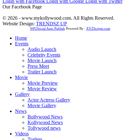
Login with Facebook
Login with Google
Login with Twitter
Our Facebook Page
© 2026 - www.mykollywood.com. All Rights Reserved.
Website Design:
TRENDSZ UP
WP2Social Auto Publish
Powered By :
XYZScripts.com
Home
Events
Audio Launch
Celebrity Events
Movie Launch
Press Meet
Trailer Launch
Movie
Movie Preview
Movie Review
Gallery
Actor Actress Gallery
Movie Gallery
News
Bollywood News
Kollywood News
Tollywood news
Videos
Trailers