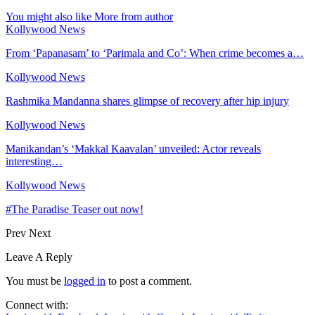
You might also like
More from author
Kollywood News
From ‘Papanasam’ to ‘Parimala and Co’: When crime becomes a…
Kollywood News
Rashmika Mandanna shares glimpse of recovery after hip injury
Kollywood News
Manikandan’s ‘Makkal Kaavalan’ unveiled: Actor reveals
interesting…
Kollywood News
#The Paradise Teaser out now!
Prev
Next
Leave A Reply
You must be
logged in
to post a comment.
Connect with: