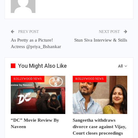
PREV POST
NEXT POST
As Pretty as a Picture!
Stun Siva Interview & Stills
Actress @priya_Bshankar
You Might Also Like
All
KOLLYWOOD NEWS
KOLLYWOOD NEWS
“DC” Movie Review By
Sangeetha withdraws
Naveen
divorce case against Vijay,
Court closes proceedings