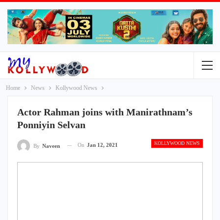
Home
News
Kollywood News
Actor Rahman joins with Manirathnam’s
Ponniyin Selvan
KOLLYWOOD NEWS
On
Jan 12, 2021
By
Naveen