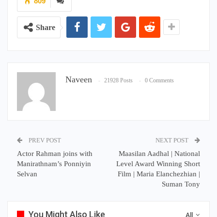
809
Share
Naveen
21928 Posts
0 Comments
PREV POST
NEXT POST
Actor Rahman joins with
Maasilan Aadhal | National
Manirathnam’s Ponniyin
Level Award Winning Short
Selvan
Film | Maria Elanchezhian |
Suman Tony
You Might Also Like
All