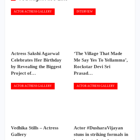
ACTOR ACTRESS GALLERY
INTERVIEW
Actress Sakshi Agarwal
‘The Village That Made
Celebrates Her Birthday
Me Say Yes To Yellamma’,
by Revealing the Biggest
Rockstar Devi Sri
Project of…
Prasad…
ACTOR ACTRESS GALLERY
ACTOR ACTRESS GALLERY
Vedhika Stills – Actress
Actor #DusharaVijayan
Gallery
stuns in striking formals in