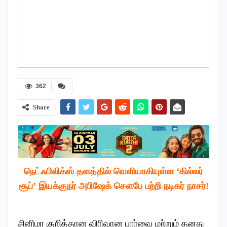
362
Share
நெட்ஃபிலிக்ஸ் தளத்தில் வெளியாகியுள்ள ‘கில்லர்
சூப்’ இயக்குநர் அபிஷேக் சௌபே பற்றி நடிகர் நாசர்!
சினிமா குறித்தான விரிவான பார்வை மற்றும் தனது