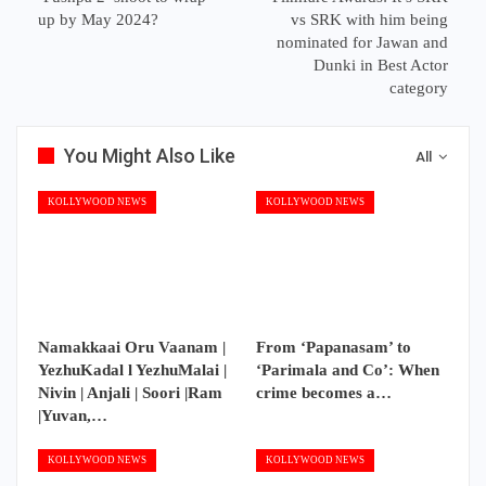
up by May 2024?
vs SRK with him being
nominated for Jawan and
Dunki in Best Actor
category
You Might Also Like
All
KOLLYWOOD NEWS
KOLLYWOOD NEWS
Namakkaai Oru Vaanam |
From ‘Papanasam’ to
YezhuKadal l YezhuMalai |
‘Parimala and Co’: When
Nivin | Anjali | Soori |Ram
crime becomes a…
|Yuvan,…
KOLLYWOOD NEWS
KOLLYWOOD NEWS