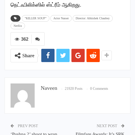
நெட்ஃபிலிக்ஸில் ஸ்ட்ரீம் ஆகிறது.
"KILLER SOUP"
Actor Nasser
Director: Abhishek Chaubey
Netflix
362
Share
Naveen
21920 Posts
0 Comments
PREV POST
NEXT POST
‘Pushpa 2’ shoot to wrap
Filmfare Awards: It’s SRK