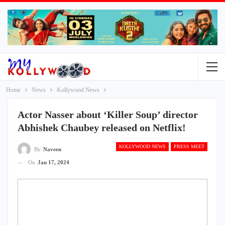
Home
News
Kollywood News
Actor Nasser about ‘Killer Soup’ director
Abhishek Chaubey released on Netflix!
KOLLYWOOD NEWS
PRESS MEET
By
Naveen
On
Jan 17, 2024