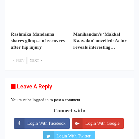
Rashmika Mandanna
Manikandan’s ‘Makkal
shares glimpse of recovery
Kaavalan’ unveiled: Actor
after hip injury
reveals interesting…
PREV
NEXT
Leave A Reply
You must be
logged in
to post a comment.
Connect with:
Login With Facebook
Login With Google
Login With Twitter