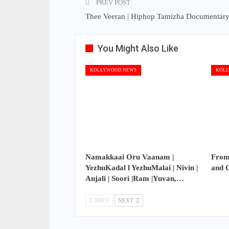
PREV POST
Thee Veeran | Hiphop Tamizha Documentar
You Might Also Like
KOLLYWOOD NEWS
KOLL
Namakkaai Oru Vaanam |
From
YezhuKadal l YezhuMalai | Nivin |
and 
Anjali | Soori |Ram |Yuvan,…
PREV
NEXT