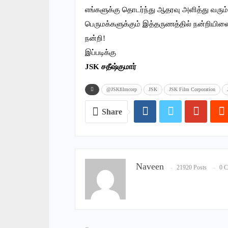
எங்களுக்கு தொடர்ந்து ஆதரவு அளித்து வரும
பெருமக்களுக்கும் இத்தருணத்தில் நன்றியின
ந‌ன்றி!
இப்படிக்கு
JSK சதீஷ்குமார்
@JSKfilmcorp
JSK
JSK Film Corporation
Share
Naveen
21920 Posts
0 