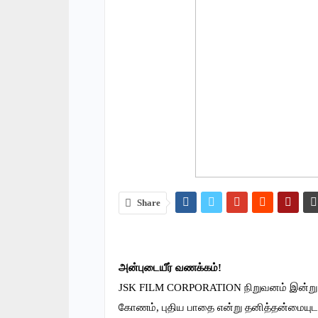
Share
அன்புடையீர் வ‌ண‌க்க‌ம்!
JSK FILM CORPORATION நிறுவனம் இன்று 15
கோணம், புதிய பாதை என்று தனித்தன்மையுடன