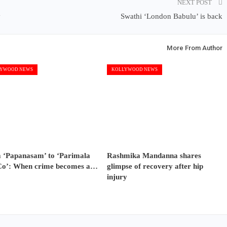
NEXT POST
y
Swathi ‘London Babulu’ is back
More From Author
YWOOD NEWS
KOLLYWOOD NEWS
 ‘Papanasam’ to ‘Parimala
Rashmika Mandanna shares
Co’: When crime becomes a…
glimpse of recovery after hip
injury