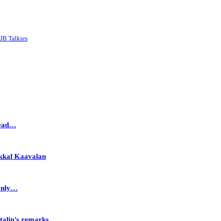
JB Talkies
head…
akkal Kaavalan
Only…
talin’s remarks