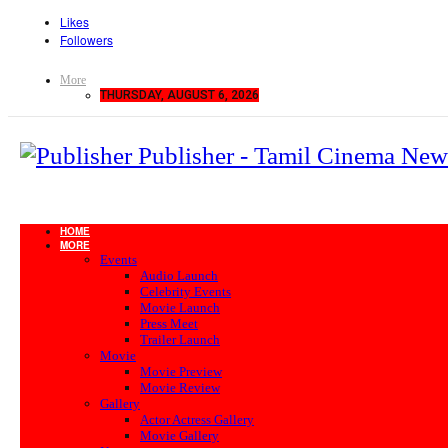
Likes
Followers
More
THURSDAY, AUGUST 6, 2026
Publisher - Tamil Cinema New
HOME
MORE
Events
Audio Launch
Celebrity Events
Movie Launch
Press Meet
Trailer Launch
Movie
Movie Preview
Movie Review
Gallery
Actor Actress Gallery
Movie Gallery