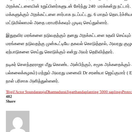
அறக்கட்டளையின் உறுப்பினர்களுடன் சேர்ந்து 240 மரக்கன்று நட்டார்.
மக்களுக்கும் அறக்கட்டளை சார்பாக நடப்பட்டது. 6 மாதம் தொடர்ச்சிய
மட்டுமில்லாமல் அதை பராமரிக்கவும் முடிவு செய்துள்ளார்.
இதுதவிர மரங்களை நடுவதற்கும் தனது அறக்கட்டளை உதவி செய்யும் 
மரங்களை நடுவதற்கு முன்கூட்டியே தகவல் கொடுத்தால், அவரது குழுவ
ஏற்பாடுகளை செய்து கொடுக்கும் என்று அவர் தெரிவித்தார்.
நடிகர் சௌந்தரராஜா மீது கொண்ட அன்பிற்கும், சமூக அக்கறைக்கும் அ
பல்கலைக்கழகம்) மற்றும் அவரது மனைவி Dr சரண்யா ஜெய்குமார் ( Edu
நாள் பரிசாக அளித்துள்ளனர்.
'Bigil'
Actor Soundararaja
Dharmadurai
Jigarthanda
planting 5000 saplings
Protec
482
Share