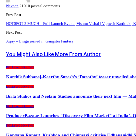
Naveen
21910 posts
0 comments
Prev Post
HOTSPOT 2 MUCH – Full Launch Event | Vishnu Vishal | Vignesh Karthick | K
Next Post
Arjay – Linga joined in Gangster Fantasy
You Might Also Like
More From Author
KOLLYWOOD NEWS
Karthik Subbaraj-Keerthy Suresh’s ‘Dorothy’ teaser unveiled a
KOLLYWOOD NEWS
Birla Studios and Neelam Studios announce their next film — M
KOLLYWOOD NEWS
ProducerBazaar Launches “Discovery Film Market” at India’s 
KOLLYWOOD NEWS
Kangana Ranaut, Kushboo and Chinmayi criticise Udhayanidhi S