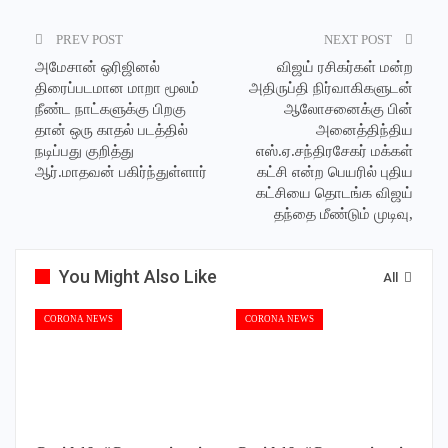
PREV POST
NEXT POST
அமேசான் ஒரிஜினல்
விஜய் ரசிகர்கள் மன்ற
திரைப்படமான மாறா மூலம்
அதிருப்தி நிர்வாகிகளுடன்
நீண்ட நாட்களுக்கு பிறகு
ஆலோசனைக்கு பின்
தான் ஒரு காதல் படத்தில்
அனைத்திந்திய
நடிப்பது குறித்து
எஸ்.ஏ.சந்திரசேகர் மக்கள்
ஆர்.மாதவன் பகிர்ந்துள்ளார்
கட்சி என்ற பெயரில் புதிய
கட்சியை தொடங்க விஜய்
தந்தை மீண்டும் முடிவு,
You Might Also Like
All
CORONA NEWS
CORONA NEWS