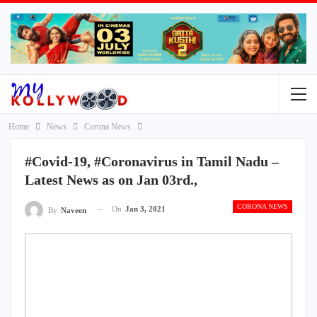
Home
News
Corona News
#Covid-19, #Coronavirus in Tamil Nadu –
Latest News as on Jan 03rd.,
CORONA NEWS
On
Jan 3, 2021
By
Naveen