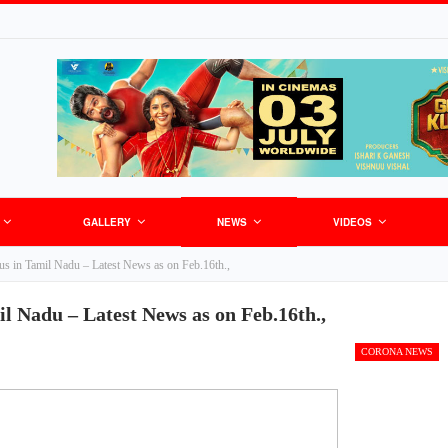
GALLERY
NEWS
VIDEOS
s in Tamil Nadu – Latest News as on Feb.16th.,
l Nadu – Latest News as on Feb.16th.,
CORONA NEWS