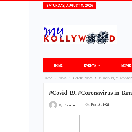
SATURDAY, AUGUST 8, 2026
HOME
EVENTS
MOVIE
Home
News
Corona News
#Covid-19, #Coronaviru
#Covid-19, #Coronavirus in Tami
On
Feb 16, 2021
By
Naveen