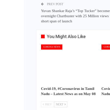
PREV POST
Yuvan Shankar Raja’s “Top Tucker” become
overnight Chartbuster with 25 Million views 
short span of launch
You Might Also Like
CORONA NEWS
CORO
Covid-19, #Coronavirus in Tamil
Covid
Nadu – Latest News as on May 08
Nadu
PREV
NEXT