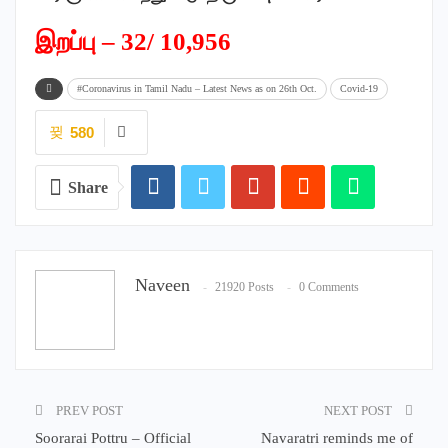
இறப்பு – 32/ 10,956
#Coronavirus in Tamil Nadu – Latest News as on 26th Oct.
Covid-19
580
Share
Naveen
21920 Posts
0 Comments
PREV POST
NEXT POST
Soorarai Pottru – Official
Navaratri reminds me of