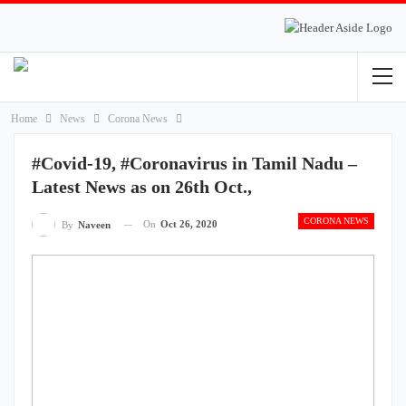
Home
News
Corona News
#Covid-19, #Coronavirus in Tamil Nadu –
Latest News as on 26th Oct.,
CORONA NEWS
On
Oct 26, 2020
By
Naveen