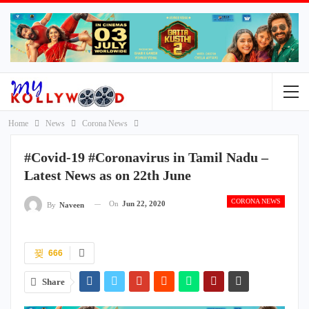
Home
News
Corona News
#Covid-19 #Coronavirus in Tamil Nadu –
Latest News as on 22th June
CORONA NEWS
On
Jun 22, 2020
By
Naveen
666
Share