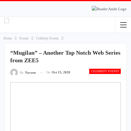
Home
Events
Celebrity Events
“Mugilan” – Another Top Notch Web Series
from ZEE5
CELEBRITY EVENTS
On
Oct 15, 2020
By
Naveen