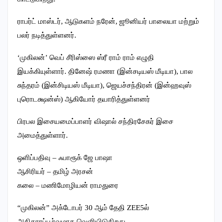
ராபர்ட் மாஸ்டர், ஆடுகளம் நரேன், ஜூனியர் பாலையா மற்றும்
பலர் நடித்துள்ளனர்.
‘முகிலன்’ வெப் சீரிஸ்ஸை ஸ்ரீ ராம் ராம் எழுதி
இயக்கியுள்ளார். தினேஷ் ரமணா (இன்சடியஸ் மீடியா), பால
சுந்தரம் (இன்சிடியஸ் மீடியா), ஜெயச்சந்திரன் (இன்ஹவுஸ்
புரொடக்ஷன்ஸ்) ஆகியோர் தயாரித்துள்ளனர்
பிரபல இசையமைப்பாளர் விஷால் சந்திரசேகர் இசை
அமைத்துள்ளார்.
ஒளிப்பதிவு – ஃபாரூக் ஜே பாஷா
ஆசிரியர் – தமிழ் அரசன்
கலை – மணிமோழியன் ராமதுரை
“முகிலன்” அக்டோபர் 30 ஆம் தேதி ZEE5ல்
அதிகாரப்பூர்வமாக வெளியிடுகிறது.