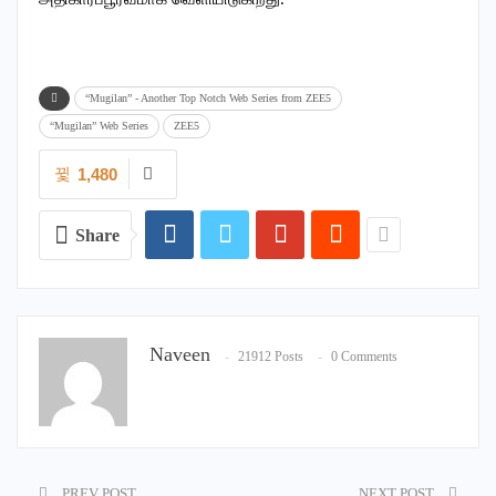
“Mugilan” - Another Top Notch Web Series from ZEE5
“Mugilan” Web Series
ZEE5
1,480
Share
Naveen
21912 Posts
0 Comments
PREV POST
NEXT POST