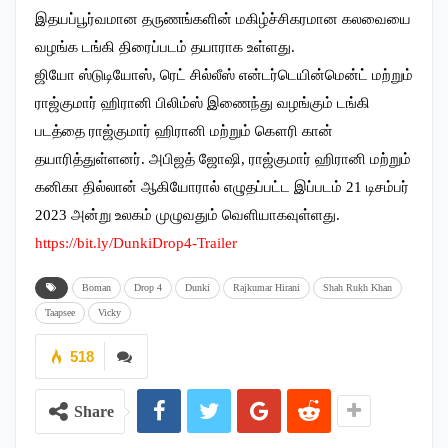
இதயப்பூர்வமான தருணங்களின் மகிழ்ச்சிகரமான கலவையை
வழங்க டங்கி திரைப்படம் தயாராக உள்ளது.
ஜியோ ஸ்டுடியோஸ், ரெட் சில்லீஸ் என்டர்டெயின்மென்ட் மற்றும்
ராஜ்குமார் ஹிரானி பிலிம்ஸ் இணைந்து வழங்கும் டங்கி
படத்தை ராஜ்குமார் ஹிரானி மற்றும் கௌரி கான்
தயாரித்துள்ளனர். அபிஜத் ஜோஷி, ராஜ்குமார் ஹிரானி மற்றும்
கனிகா தில்லான் ஆகியோரால் எழுதப்பட்ட இப்படம் 21 டிசம்பர்
2023 அன்று உலகம் முழுவதும் வெளியாகவுள்ளது.
https://bit.ly/DunkiDrop4-
Trailer
Boman
Drop 4
Dunki
Rajkumar Hirani
Shah Rukh Khan
Taapsee
Vicky
518
Share