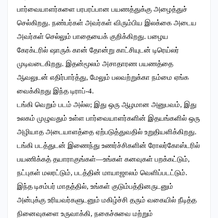
பார்வையாளர்களை பரபரப்பான பயணத்துக்கு அழைத்துச்
செல்கிறது. நண்பர்கள் அவர்கள் விரும்பிய இலக்கை அடைய
அவர்கள் செல்லும் பாதையைக் குறிக்கிறது. பழைய
கேரக்டரில் ஷாருக் கான் தோன்று காட்சியுடன் டிரெய்லர்
முடிவடைகிறது. இதன்மூலம் அசாதாரண பயணத்தை
ஆவலுடன் எதிர்பார்த்து, மேலும் பலவற்றுக்கா நம்மை ஏங்க
வைக்கிறது இந்த டிராப்-4.
டங்கி வெறும் படம் அல்ல; இது ஒரு ஆழமான அனுபவம், இது
உலகம் முழுவதும் உள்ள பார்வையாளர்களின் இதயங்களில் ஒரு
அழியாத அடையாளத்தை ஏற்படுத்துவதில் உறுதியளிக்கிறது.
டங்கி படத்துடன் இணைந்து உணர்ச்சிகளின் ரோலர்கோஸ்டரில்
பயணிக்கத் தயாராகுங்கள்—உங்கள் கனவுகள் பறக்கட்டும்,
நட்புகள் மலரட்டும், படத்தின் மாயாஜாலம் வெளிப்படட்டும்.
இந்த டிசம்பர் மாதத்தில், உங்கள் குடும்பத்தினருடனும்
அன்புக்கு உரியவர்களுடனும் மகிழ்ச்சி தரும் வகையில் நீடித்த
நினைவுகளை உருவாக்கி, நகைச்சுவை மற்றும்