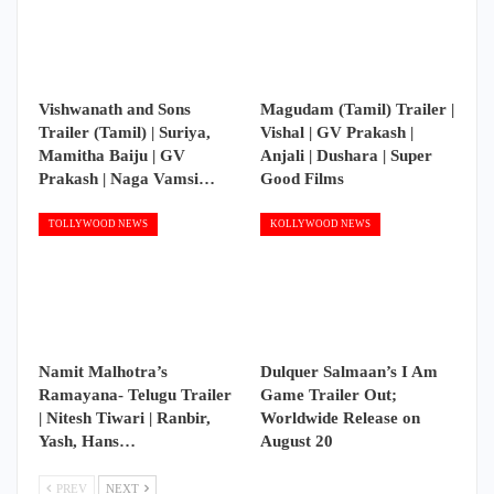
Vishwanath and Sons
Magudam (Tamil) Trailer |
Trailer (Tamil) | Suriya,
Vishal | GV Prakash |
Mamitha Baiju | GV
Anjali | Dushara | Super
Prakash | Naga Vamsi…
Good Films
TOLLYWOOD NEWS
KOLLYWOOD NEWS
Namit Malhotra’s
Dulquer Salmaan’s I Am
Ramayana- Telugu Trailer
Game Trailer Out;
| Nitesh Tiwari | Ranbir,
Worldwide Release on
Yash, Hans…
August 20
PREV
NEXT