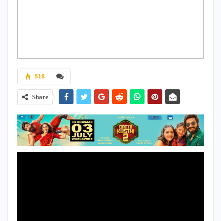
518
Share