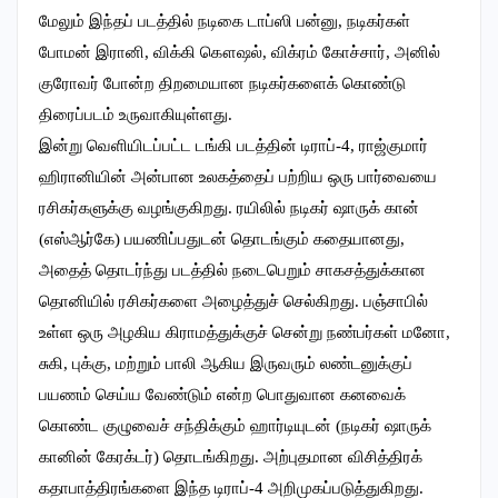
மேலும் இந்தப் படத்தில் நடிகை டாப்ஸி பன்னு, நடிகர்கள்
போமன் இரானி, விக்கி கௌஷல், விக்ரம் கோச்சார், அனில்
குரோவர் போன்ற திறமையான நடிகர்களைக் கொண்டு
திரைப்படம் உருவாகியுள்ளது.
இன்று வெளியிடப்பட்ட டங்கி படத்தின் டிராப்-4, ராஜ்குமார்
ஹிரானியின் அன்பான உலகத்தைப் பற்றிய ஒரு பார்வையை
ரசிகர்களுக்கு வழங்குகிறது. ரயிலில் நடிகர் ஷாருக் கான்
(எஸ்ஆர்கே) பயணிப்பதுடன் தொடங்கும் கதையானது,
அதைத் தொடர்ந்து படத்தில் நடைபெறும் சாகசத்துக்கான
தொனியில் ரசிகர்களை அழைத்துச் செல்கிறது. பஞ்சாபில்
உள்ள ஒரு அழகிய கிராமத்துக்குச் சென்று நண்பர்கள் மனோ,
சுகி, புக்கு, மற்றும் பாலி ஆகிய இருவரும் லண்டனுக்குப்
பயணம் செய்ய வேண்டும் என்ற பொதுவான கனவைக்
கொண்ட குழுவைச் சந்திக்கும் ஹார்டியுடன் (நடிகர் ஷாருக்
கானின் கேரக்டர்) தொடங்கிறது. அற்புதமான விசித்திரக்
கதாபாத்திரங்களை இந்த டிராப்-4 அறிமுகப்படுத்துகிறது.