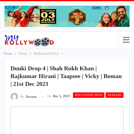
Home
News
Bollywood News
Dunki Drop 4 | Shah Rukh Khan |
Rajkumar Hirani | Taapsee | Vicky | Boman
| 21st Dec 2023
BOLLYWOOD NEWS
TRAILERS
On
Dec 5, 2023
By
Naveen