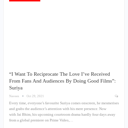
“I Want To Reciprocate The Love I’ve Received
From Fans And Audiences By Doing Good Films”:
Suriya
Naveen
Oct 29, 2021
Every time, everyone’s favourite Suriya comes onscreen, he mesmerises
and grabs the audience’s attention with his mere presence. Now
with Jai Bhim, his upcoming courtroom drama hardly four days away
from a global premiere on Prime Video,…