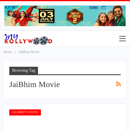
Home
JaiBhim Movie
Browsing Tag
JaiBhim Movie
CELEBRITY EVENTS