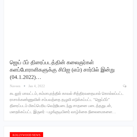
ஜெய் பீம் திரைப்படத்தின் கலைஞர்கள்
களப்போராளிகளுக்கு சிபிஐ (எம்) சார்பில் இன்று
(04.1.2022)…
Naveen
Jan 4, 2022
கடலூர் மாவட்டம், கம்மாபுரத்தில் காவல் சித்திரவதையால் கொல்லப்பட்ட
ராசாக்கண்ணுவின் சம்பவத்தை தழுவி எடுக்கப்பட்ட “ஜெய்பீம்”
திரைப்படம் மிகப்பெரிய வெற்றியடைந்து சாதனை படைத்ததுடன்,
மறைக்கப்பட்ட இருளர் - பழங்குடியினர் வாழ்க்கை நிலைமைகளை…
KOLLYWOOD NEWS