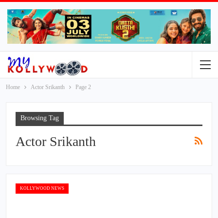
Home
Actor Srikanth
Page 2
Browsing Tag
Actor Srikanth
KOLLYWOOD NEWS