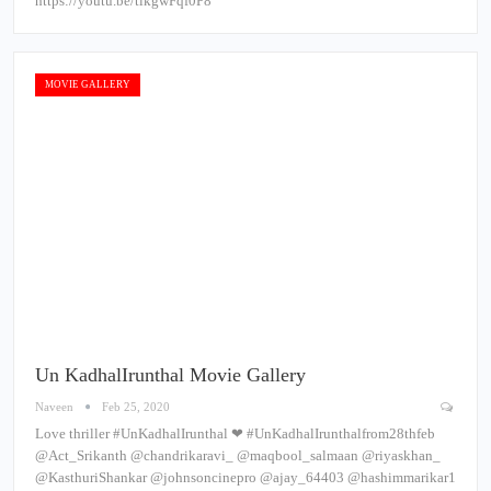
https://youtu.be/tikgwFqf0P8
MOVIE GALLERY
Un KadhalIrunthal Movie Gallery
Naveen
Feb 25, 2020
Love thriller #UnKadhalIrunthal ❤ #UnKadhalIrunthalfrom28thfeb
@Act_Srikanth @chandrikaravi_ @maqbool_salmaan @riyaskhan_
@KasthuriShankar @johnsoncinepro @ajay_64403 @hashimmarikar1