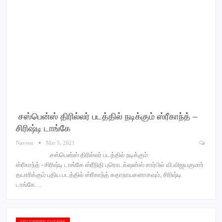
சஸ்பென்ஸ் திரில்லர் படத்தில் நடிக்கும் ஸ்ரீகாந்த் –
சிரிஷ்டி டாங்கே
Naveen
Mar 5, 2021
சஸ்பென்ஸ் திரில்லர் படத்தில் நடிக்கும்
ஸ்ரீகாந்த் - சிரிஷ்டி டாங்கே ஸ்ரீநிதி புரொடக்‌ஷன்ஸ் சார்பில் வி.விஜயகுமார்
தயாரிக்கும் புதிய படத்தில் ஸ்ரீகாந்த் கதாநாயகனாகவும், சிரிஷ்டி
டாங்கே…