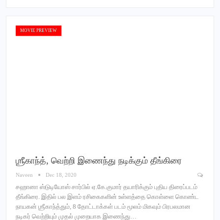
MOVIE PREVIEW
ஶ்ரீகாந்த், வெற்றி இணைந்து நடிக்கும் தீங்கிரை
Naveen
Dec 18, 2020
சஹானா ஸ்டுடியோஸ் சார்பில் ஏ.கே.குமார் தயாரிக்கும் புதிய திரைப்படம்
தீங்கிரை. இதில் பல இளம் ரசிகைகளின் உள்ளத்தை கொள்ளை கொண்ட
நாயகன் ஶ்ரீகாந்த்தும், 8 தோட்டாக்கள் படம் மூலம் மிகவும் பிரபலமான
நடிகர் வெற்றியும் முதல் முறையாக இணைந்து…