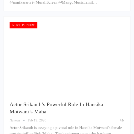
@marikararts @MuraliScreen @MangoMusicTamil…
MOVIE PREVIEW
Actor Srikanth’s Powerful Role In Hansika
Motwani’s Maha
Naveen
Feb 19, 2020
Actor Srikanth is essaying a pivotal role in Hansika Motwani’s female
centric thriller flick ‘Maha’. The handsome actor, who has been