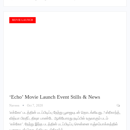
MOVIE LAUNCH
‘Echo’ Movie Launch Event Stills & News
Naveen
Oct 7, 2020
'எக்கோ' படத்தின் படப்பிடிப்பு நேற்று பூஜையுடன் தொடங்கியது..! ஸ்ரீகாந்த்,
வித்யா பிரதீப், திஷா பாண்டே ஆகியோரது நடிப்பில் உருவாகும் படம்
‘எக்கோ’. நேற்று இந்த படத்தின் படப்பிடிப்பு சென்னை ஈஞ்சம்பாக்கத்தில்
பூஜையுடன் தொடங்கியது. ஸ்ரீகாந்த்…