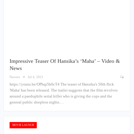
Impressive Teaser Of Hansika’s ‘Maha’ – Video &
News
Naveen
Jul 4, 2021
https://youtu.be/OPhqr5h0cT4 The teaser of Hansika's 50th flick
'Maha' has been released. The trailer suggests that the film revolves
around a paedophile serial killer who is giving the cops and the
general public sleepless nights.…
MOVIE LAUNCH