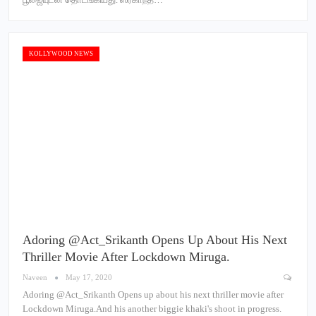
KOLLYWOOD NEWS
Adoring @Act_Srikanth Opens Up About His Next
Thriller Movie After Lockdown Miruga.
Naveen
May 17, 2020
Adoring @Act_Srikanth Opens up about his next thriller movie after
Lockdown Miruga.And his another biggie khaki's shoot in progress.