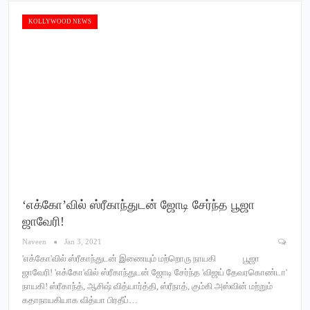
KOLLYWOOD NEWS
‘எக்கோ’வில் ஸ்ரீகாந்துடன் ஜோடி சேர்ந்த பூஜா
ஜாவேரி!
Naveen
Jan 3, 2021
'எக்கோ'வில் ஸ்ரீகாந்துடன் இணையும் மற்றொரு நாயகி பூஜா
ஜாவேரி! 'எக்கோ'வில் ஸ்ரீகாந்துடன் ஜோடி சேர்ந்த 'விஜய் தேவரகொண்டா'
நாயகி! ஸ்ரீகாந்த், ஆசிஷ் வித்யார்த்தி, ஸ்ரீநாத், கும்கி அஸ்வின் மற்றும்
கதாநாயகியாக வித்யா பிரதீப்…